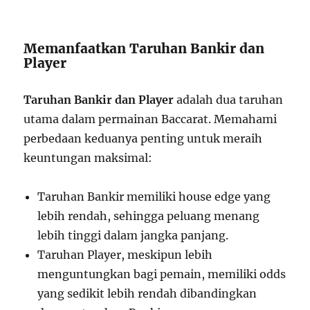
Memanfaatkan Taruhan Bankir dan
Player
Taruhan Bankir dan Player
adalah dua taruhan
utama dalam permainan Baccarat. Memahami
perbedaan keduanya penting untuk meraih
keuntungan maksimal:
Taruhan Bankir memiliki house edge yang
lebih rendah, sehingga peluang menang
lebih tinggi dalam jangka panjang.
Taruhan Player, meskipun lebih
menguntungkan bagi pemain, memiliki odds
yang sedikit lebih rendah dibandingkan