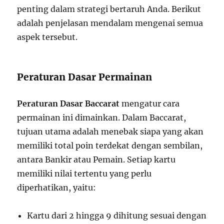
penting dalam strategi bertaruh Anda. Berikut
adalah penjelasan mendalam mengenai semua
aspek tersebut.
Peraturan Dasar Permainan
Peraturan Dasar Baccarat
mengatur cara
permainan ini dimainkan. Dalam Baccarat,
tujuan utama adalah menebak siapa yang akan
memiliki total poin terdekat dengan sembilan,
antara Bankir atau Pemain. Setiap kartu
memiliki nilai tertentu yang perlu
diperhatikan, yaitu:
Kartu dari 2 hingga 9 dihitung sesuai dengan