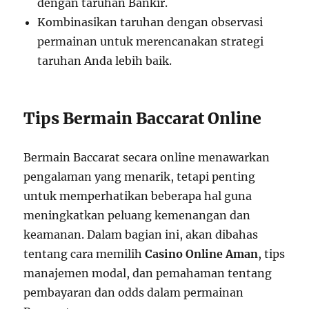
dengan taruhan Bankir.
Kombinasikan taruhan dengan observasi
permainan untuk merencanakan strategi
taruhan Anda lebih baik.
Tips Bermain Baccarat Online
Bermain Baccarat secara online menawarkan
pengalaman yang menarik, tetapi penting
untuk memperhatikan beberapa hal guna
meningkatkan peluang kemenangan dan
keamanan. Dalam bagian ini, akan dibahas
tentang cara memilih
Casino Online Aman
, tips
manajemen modal, dan pemahaman tentang
pembayaran dan odds dalam permainan