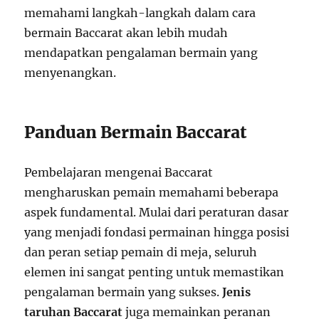
memahami langkah-langkah dalam cara
bermain Baccarat akan lebih mudah
mendapatkan pengalaman bermain yang
menyenangkan.
Panduan Bermain Baccarat
Pembelajaran mengenai Baccarat
mengharuskan pemain memahami beberapa
aspek fundamental. Mulai dari peraturan dasar
yang menjadi fondasi permainan hingga posisi
dan peran setiap pemain di meja, seluruh
elemen ini sangat penting untuk memastikan
pengalaman bermain yang sukses.
Jenis
taruhan Baccarat
juga memainkan peranan