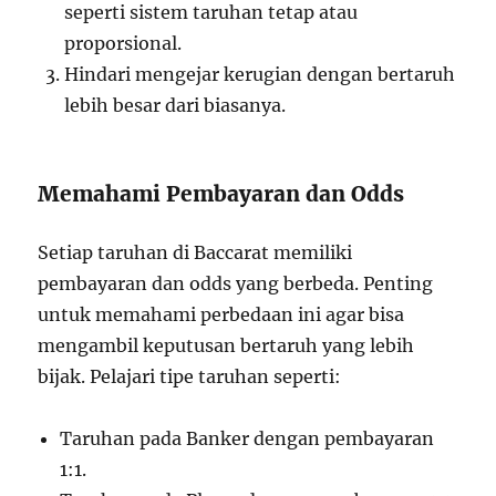
seperti sistem taruhan tetap atau
proporsional.
Hindari mengejar kerugian dengan bertaruh
lebih besar dari biasanya.
Memahami Pembayaran dan Odds
Setiap taruhan di Baccarat memiliki
pembayaran dan odds yang berbeda. Penting
untuk memahami perbedaan ini agar bisa
mengambil keputusan bertaruh yang lebih
bijak. Pelajari tipe taruhan seperti:
Taruhan pada Banker dengan pembayaran
1:1.