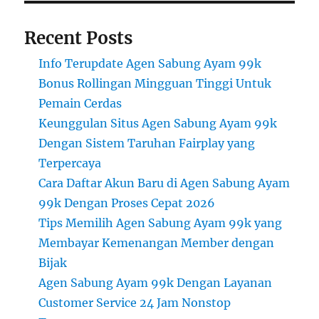
Recent Posts
Info Terupdate Agen Sabung Ayam 99k
Bonus Rollingan Mingguan Tinggi Untuk
Pemain Cerdas
Keunggulan Situs Agen Sabung Ayam 99k
Dengan Sistem Taruhan Fairplay yang
Terpercaya
Cara Daftar Akun Baru di Agen Sabung Ayam
99k Dengan Proses Cepat 2026
Tips Memilih Agen Sabung Ayam 99k yang
Membayar Kemenangan Member dengan
Bijak
Agen Sabung Ayam 99k Dengan Layanan
Customer Service 24 Jam Nonstop