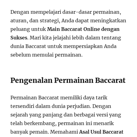
Dengan mempelajari dasar-dasar permainan,
aturan, dan strategi, Anda dapat meningkatkan
peluang untuk
Main Baccarat Online dengan
Sukses
. Mari kita jelajahi lebih dalam tentang
dunia Baccarat untuk mempersiapkan Anda
sebelum memulai permainan.
Pengenalan Permainan Baccarat
Permainan Baccarat memiliki daya tarik
tersendiri dalam dunia perjudian. Dengan
sejarah yang panjang dan berbagai versi yang
telah berkembang, permainan ini menarik
banyak pemain. Memahami
Asal Usul Baccarat