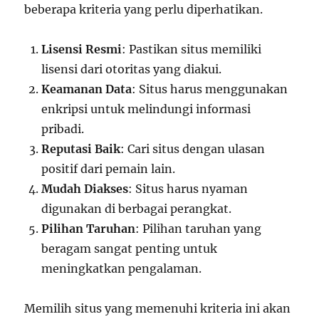
beberapa kriteria yang perlu diperhatikan.
Lisensi Resmi
: Pastikan situs memiliki
lisensi dari otoritas yang diakui.
Keamanan Data
: Situs harus menggunakan
enkripsi untuk melindungi informasi
pribadi.
Reputasi Baik
: Cari situs dengan ulasan
positif dari pemain lain.
Mudah Diakses
: Situs harus nyaman
digunakan di berbagai perangkat.
Pilihan Taruhan
: Pilihan taruhan yang
beragam sangat penting untuk
meningkatkan pengalaman.
Memilih situs yang memenuhi kriteria ini akan