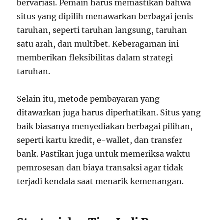
bervariasi. Pemain harus memastikan bahwa
situs yang dipilih menawarkan berbagai jenis
taruhan, seperti taruhan langsung, taruhan
satu arah, dan multibet. Keberagaman ini
memberikan fleksibilitas dalam strategi
taruhan.
Selain itu, metode pembayaran yang
ditawarkan juga harus diperhatikan. Situs yang
baik biasanya menyediakan berbagai pilihan,
seperti kartu kredit, e-wallet, dan transfer
bank. Pastikan juga untuk memeriksa waktu
pemrosesan dan biaya transaksi agar tidak
terjadi kendala saat menarik kemenangan.