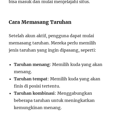
bisa masuk dan mulai menjelajahi situs.
Cara Memasang Taruhan
Setelah akun aktif, pengguna dapat mulai
memasang taruhan. Mereka perlu memilih
jenis taruhan yang ingin dipasang, seperti:
Taruhan menang
: Memilih kuda yang akan
menang.
Taruhan tempat
: Memilih kuda yang akan
finis di posisi tertentu.
Taruhan kombinasi
: Menggabungkan
beberapa taruhan untuk meningkatkan
kemungkinan menang.