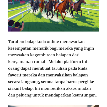
Taruhan balap kuda online menawarkan
kesempatan menarik bagi mereka yang ingin
merasakan kegembiraan balapan dari
kenyamanan rumah.
Melalui platform ini,
orang dapat membuat taruhan pada kuda
favorit mereka dan menyaksikan balapan
secara langsung, semua tanpa harus pergi ke
sirkuit balap.
Ini memberikan akses mudah
dan peluang untuk mendapatkan keuntungan.