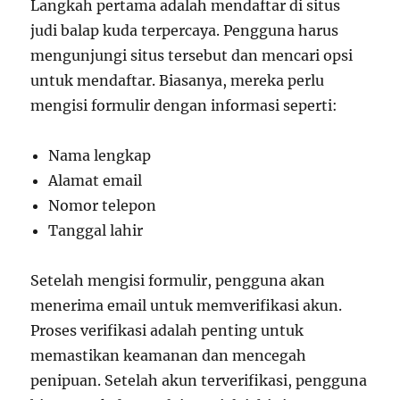
Langkah pertama adalah mendaftar di situs
judi balap kuda terpercaya. Pengguna harus
mengunjungi situs tersebut dan mencari opsi
untuk mendaftar. Biasanya, mereka perlu
mengisi formulir dengan informasi seperti:
Nama lengkap
Alamat email
Nomor telepon
Tanggal lahir
Setelah mengisi formulir, pengguna akan
menerima email untuk memverifikasi akun.
Proses verifikasi adalah penting untuk
memastikan keamanan dan mencegah
penipuan. Setelah akun terverifikasi, pengguna