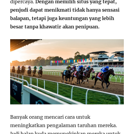
dipercaya.
Dengan memilih situs yang tepat,
penjudi dapat menikmati tidak hanya sensasi
balapan, tetapi juga keuntungan yang lebih
besar tanpa khawatir akan penipuan.
Banyak orang mencari cara untuk
meningkatkan pengalaman taruhan mereka.
Judi balap kuda memungkinkan mereka untuk