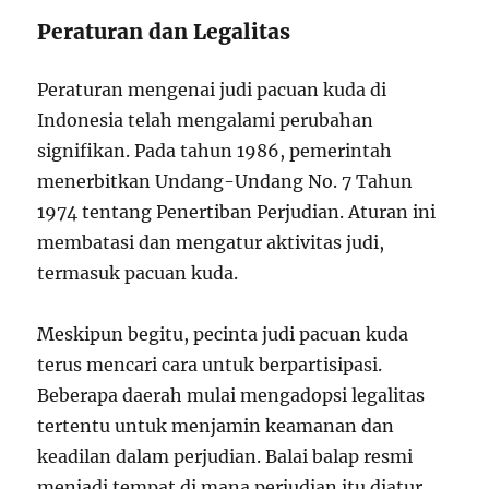
Peraturan dan Legalitas
Peraturan mengenai judi pacuan kuda di
Indonesia telah mengalami perubahan
signifikan. Pada tahun 1986, pemerintah
menerbitkan Undang-Undang No. 7 Tahun
1974 tentang Penertiban Perjudian. Aturan ini
membatasi dan mengatur aktivitas judi,
termasuk pacuan kuda.
Meskipun begitu, pecinta judi pacuan kuda
terus mencari cara untuk berpartisipasi.
Beberapa daerah mulai mengadopsi legalitas
tertentu untuk menjamin keamanan dan
keadilan dalam perjudian. Balai balap resmi
menjadi tempat di mana perjudian itu diatur