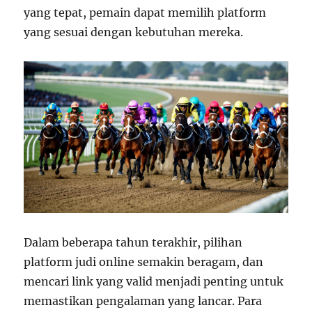
yang tepat, pemain dapat memilih platform
yang sesuai dengan kebutuhan mereka.
Dalam beberapa tahun terakhir, pilihan
platform judi online semakin beragam, dan
mencari link yang valid menjadi penting untuk
memastikan pengalaman yang lancar. Para