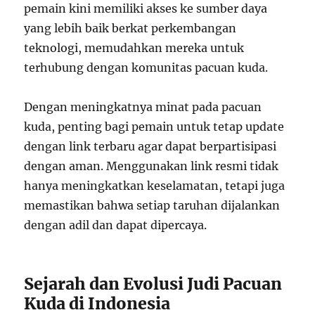
pemain kini memiliki akses ke sumber daya
yang lebih baik berkat perkembangan
teknologi, memudahkan mereka untuk
terhubung dengan komunitas pacuan kuda.
Dengan meningkatnya minat pada pacuan
kuda, penting bagi pemain untuk tetap update
dengan link terbaru agar dapat berpartisipasi
dengan aman. Menggunakan link resmi tidak
hanya meningkatkan keselamatan, tetapi juga
memastikan bahwa setiap taruhan dijalankan
dengan adil dan dapat dipercaya.
Sejarah dan Evolusi Judi Pacuan
Kuda di Indonesia