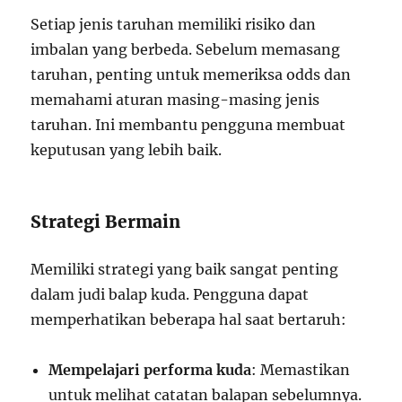
Setiap jenis taruhan memiliki risiko dan
imbalan yang berbeda. Sebelum memasang
taruhan, penting untuk memeriksa odds dan
memahami aturan masing-masing jenis
taruhan. Ini membantu pengguna membuat
keputusan yang lebih baik.
Strategi Bermain
Memiliki strategi yang baik sangat penting
dalam judi balap kuda. Pengguna dapat
memperhatikan beberapa hal saat bertaruh:
Mempelajari performa kuda
: Memastikan
untuk melihat catatan balapan sebelumnya.