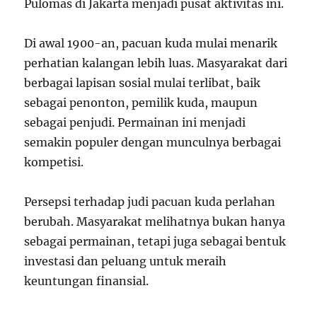
Pulomas di Jakarta menjadi pusat aktivitas ini.
Di awal 1900-an, pacuan kuda mulai menarik
perhatian kalangan lebih luas. Masyarakat dari
berbagai lapisan sosial mulai terlibat, baik
sebagai penonton, pemilik kuda, maupun
sebagai penjudi. Permainan ini menjadi
semakin populer dengan munculnya berbagai
kompetisi.
Persepsi terhadap judi pacuan kuda perlahan
berubah. Masyarakat melihatnya bukan hanya
sebagai permainan, tetapi juga sebagai bentuk
investasi dan peluang untuk meraih
keuntungan finansial.