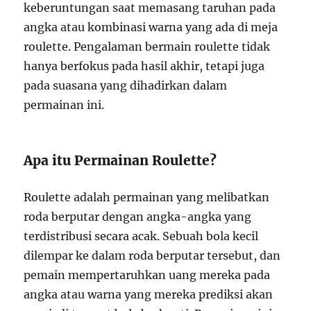
keberuntungan saat memasang taruhan pada
angka atau kombinasi warna yang ada di meja
roulette. Pengalaman bermain roulette tidak
hanya berfokus pada hasil akhir, tetapi juga
pada suasana yang dihadirkan dalam
permainan ini.
Apa itu Permainan Roulette?
Roulette adalah permainan yang melibatkan
roda berputar dengan angka-angka yang
terdistribusi secara acak. Sebuah bola kecil
dilempar ke dalam roda berputar tersebut, dan
pemain mempertaruhkan uang mereka pada
angka atau warna yang mereka prediksi akan