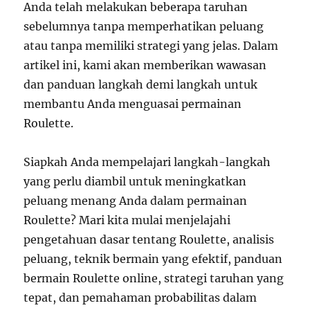
Anda telah melakukan beberapa taruhan
sebelumnya tanpa memperhatikan peluang
atau tanpa memiliki strategi yang jelas. Dalam
artikel ini, kami akan memberikan wawasan
dan panduan langkah demi langkah untuk
membantu Anda menguasai permainan
Roulette.
Siapkah Anda mempelajari langkah-langkah
yang perlu diambil untuk meningkatkan
peluang menang Anda dalam permainan
Roulette? Mari kita mulai menjelajahi
pengetahuan dasar tentang Roulette, analisis
peluang, teknik bermain yang efektif, panduan
bermain Roulette online, strategi taruhan yang
tepat, dan pemahaman probabilitas dalam