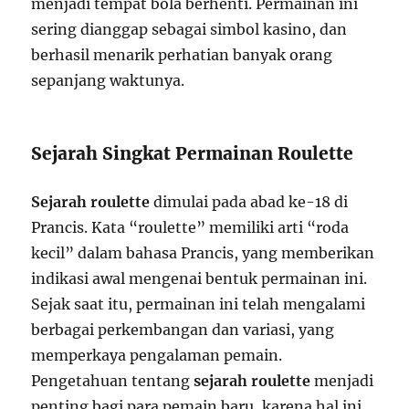
menjadi tempat bola berhenti. Permainan ini
sering dianggap sebagai simbol kasino, dan
berhasil menarik perhatian banyak orang
sepanjang waktunya.
Sejarah Singkat Permainan Roulette
Sejarah roulette
dimulai pada abad ke-18 di
Prancis. Kata “roulette” memiliki arti “roda
kecil” dalam bahasa Prancis, yang memberikan
indikasi awal mengenai bentuk permainan ini.
Sejak saat itu, permainan ini telah mengalami
berbagai perkembangan dan variasi, yang
memperkaya pengalaman pemain.
Pengetahuan tentang
sejarah roulette
menjadi
penting bagi para pemain baru, karena hal ini