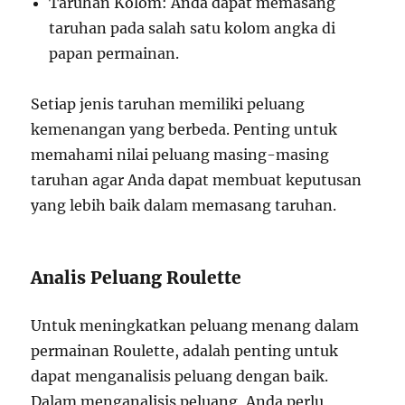
Taruhan Kolom: Anda dapat memasang
taruhan pada salah satu kolom angka di
papan permainan.
Setiap jenis taruhan memiliki peluang
kemenangan yang berbeda. Penting untuk
memahami nilai peluang masing-masing
taruhan agar Anda dapat membuat keputusan
yang lebih baik dalam memasang taruhan.
Analis Peluang Roulette
Untuk meningkatkan peluang menang dalam
permainan Roulette, adalah penting untuk
dapat menganalisis peluang dengan baik.
Dalam menganalisis peluang, Anda perlu