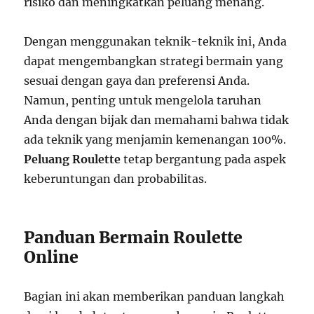
risiko dan meningkatkan peluang menang.
Dengan menggunakan teknik-teknik ini, Anda
dapat mengembangkan strategi bermain yang
sesuai dengan gaya dan preferensi Anda.
Namun, penting untuk mengelola taruhan
Anda dengan bijak dan memahami bahwa tidak
ada teknik yang menjamin kemenangan 100%.
Peluang Roulette
tetap bergantung pada aspek
keberuntungan dan probabilitas.
Panduan Bermain Roulette
Online
Bagian ini akan memberikan panduan langkah