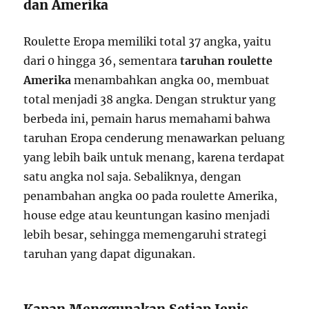
dan Amerika
Roulette Eropa memiliki total 37 angka, yaitu
dari 0 hingga 36, sementara
taruhan roulette
Amerika
menambahkan angka 00, membuat
total menjadi 38 angka. Dengan struktur yang
berbeda ini, pemain harus memahami bahwa
taruhan Eropa cenderung menawarkan peluang
yang lebih baik untuk menang, karena terdapat
satu angka nol saja. Sebaliknya, dengan
penambahan angka 00 pada roulette Amerika,
house edge atau keuntungan kasino menjadi
lebih besar, sehingga memengaruhi strategi
taruhan yang dapat digunakan.
Kapan Menggunakan Setiap Jenis