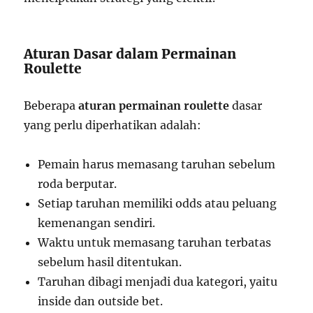
Aturan Dasar dalam Permainan
Roulette
Beberapa
aturan permainan roulette
dasar
yang perlu diperhatikan adalah:
Pemain harus memasang taruhan sebelum
roda berputar.
Setiap taruhan memiliki odds atau peluang
kemenangan sendiri.
Waktu untuk memasang taruhan terbatas
sebelum hasil ditentukan.
Taruhan dibagi menjadi dua kategori, yaitu
inside dan outside bet.