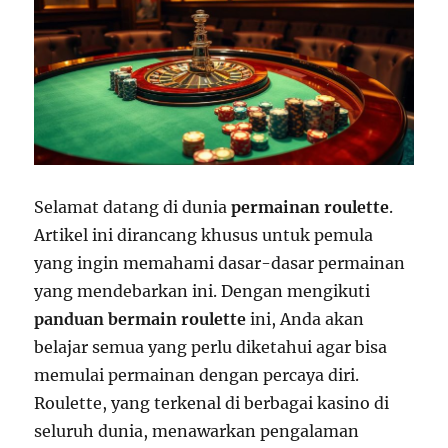
Selamat datang di dunia
permainan roulette
.
Artikel ini dirancang khusus untuk pemula
yang ingin memahami dasar-dasar permainan
yang mendebarkan ini. Dengan mengikuti
panduan bermain roulette
ini, Anda akan
belajar semua yang perlu diketahui agar bisa
memulai permainan dengan percaya diri.
Roulette, yang terkenal di berbagai kasino di
seluruh dunia, menawarkan pengalaman