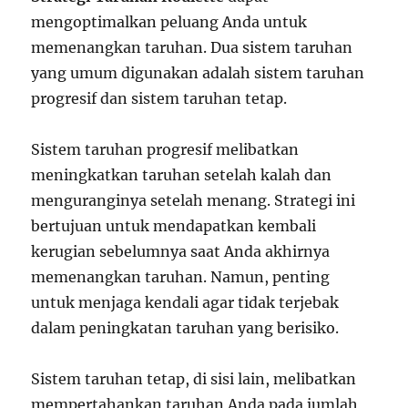
mengoptimalkan peluang Anda untuk
memenangkan taruhan. Dua sistem taruhan
yang umum digunakan adalah sistem taruhan
progresif dan sistem taruhan tetap.
Sistem taruhan progresif melibatkan
meningkatkan taruhan setelah kalah dan
menguranginya setelah menang. Strategi ini
bertujuan untuk mendapatkan kembali
kerugian sebelumnya saat Anda akhirnya
memenangkan taruhan. Namun, penting
untuk menjaga kendali agar tidak terjebak
dalam peningkatan taruhan yang berisiko.
Sistem taruhan tetap, di sisi lain, melibatkan
mempertahankan taruhan Anda pada jumlah