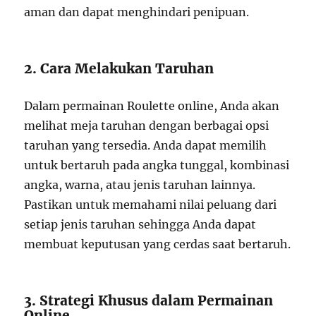
aman dan dapat menghindari penipuan.
2. Cara Melakukan Taruhan
Dalam permainan Roulette online, Anda akan
melihat meja taruhan dengan berbagai opsi
taruhan yang tersedia. Anda dapat memilih
untuk bertaruh pada angka tunggal, kombinasi
angka, warna, atau jenis taruhan lainnya.
Pastikan untuk memahami nilai peluang dari
setiap jenis taruhan sehingga Anda dapat
membuat keputusan yang cerdas saat bertaruh.
3. Strategi Khusus dalam Permainan
Online