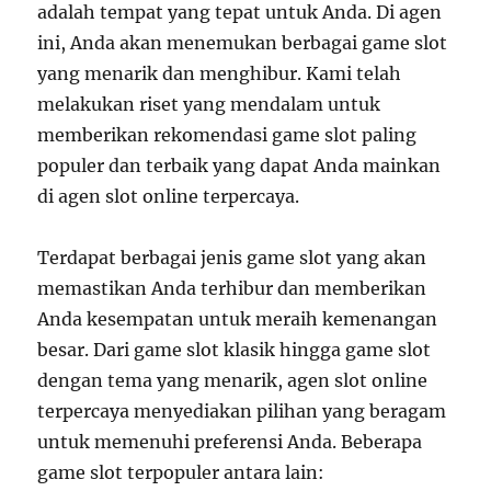
adalah tempat yang tepat untuk Anda. Di agen
ini, Anda akan menemukan berbagai game slot
yang menarik dan menghibur. Kami telah
melakukan riset yang mendalam untuk
memberikan rekomendasi game slot paling
populer dan terbaik yang dapat Anda mainkan
di agen slot online terpercaya.
Terdapat berbagai jenis game slot yang akan
memastikan Anda terhibur dan memberikan
Anda kesempatan untuk meraih kemenangan
besar. Dari game slot klasik hingga game slot
dengan tema yang menarik, agen slot online
terpercaya menyediakan pilihan yang beragam
untuk memenuhi preferensi Anda. Beberapa
game slot terpopuler antara lain: