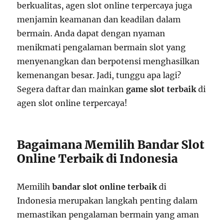
berkualitas, agen slot online terpercaya juga
menjamin keamanan dan keadilan dalam
bermain. Anda dapat dengan nyaman
menikmati pengalaman bermain slot yang
menyenangkan dan berpotensi menghasilkan
kemenangan besar. Jadi, tunggu apa lagi?
Segera daftar dan mainkan
game slot terbaik
di
agen slot online terpercaya!
Bagaimana Memilih Bandar Slot
Online Terbaik di Indonesia
Memilih
bandar slot online terbaik
di
Indonesia merupakan langkah penting dalam
memastikan pengalaman bermain yang aman