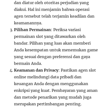
dan diatur oleh otoritas perjudian yang
diakui. Hal ini menjamin bahwa operasi
agen tersebut telah terjamin keadilan dan
keamanannya.
Pilihan Permainan
: Periksa variasi
permainan slot yang ditawarkan oleh
bandar. Pilihan yang luas akan memberi
Anda kesempatan untuk menemukan game
yang sesuai dengan preferensi dan gaya
bermain Anda.
Keamanan dan Privacy
: Pastikan agen slot
online melindungi data pribadi dan
keuangan Anda dengan menggunakan
enkripsi yang kuat. Pembayaran yang aman
dan metode penarikan yang mudah juga
merupakan pertimbangan penting.