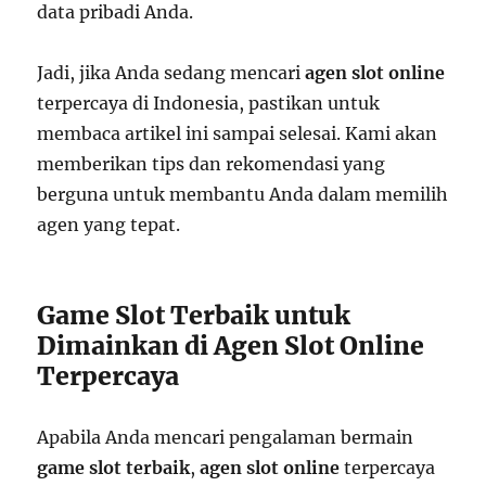
data pribadi Anda.
Jadi, jika Anda sedang mencari
agen slot online
terpercaya di Indonesia, pastikan untuk
membaca artikel ini sampai selesai. Kami akan
memberikan tips dan rekomendasi yang
berguna untuk membantu Anda dalam memilih
agen yang tepat.
Game Slot Terbaik untuk
Dimainkan di Agen Slot Online
Terpercaya
Apabila Anda mencari pengalaman bermain
game slot terbaik
,
agen slot online
terpercaya