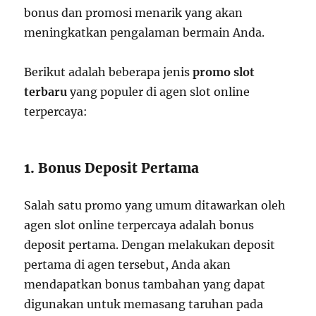
bonus dan promosi menarik yang akan
meningkatkan pengalaman bermain Anda.
Berikut adalah beberapa jenis
promo slot
terbaru
yang populer di agen slot online
terpercaya:
1. Bonus Deposit Pertama
Salah satu promo yang umum ditawarkan oleh
agen slot online terpercaya adalah bonus
deposit pertama. Dengan melakukan deposit
pertama di agen tersebut, Anda akan
mendapatkan bonus tambahan yang dapat
digunakan untuk memasang taruhan pada