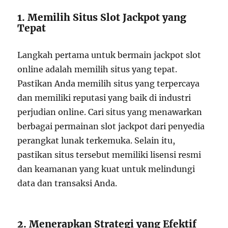
1. Memilih Situs Slot Jackpot yang
Tepat
Langkah pertama untuk bermain jackpot slot
online adalah memilih situs yang tepat.
Pastikan Anda memilih situs yang terpercaya
dan memiliki reputasi yang baik di industri
perjudian online. Cari situs yang menawarkan
berbagai permainan slot jackpot dari penyedia
perangkat lunak terkemuka. Selain itu,
pastikan situs tersebut memiliki lisensi resmi
dan keamanan yang kuat untuk melindungi
data dan transaksi Anda.
2. Menerapkan Strategi yang Efektif