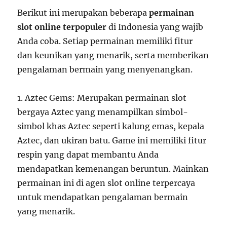
Berikut ini merupakan beberapa
permainan
slot online terpopuler
di Indonesia yang wajib
Anda coba. Setiap permainan memiliki fitur
dan keunikan yang menarik, serta memberikan
pengalaman bermain yang menyenangkan.
1. Aztec Gems: Merupakan permainan slot
bergaya Aztec yang menampilkan simbol-
simbol khas Aztec seperti kalung emas, kepala
Aztec, dan ukiran batu. Game ini memiliki fitur
respin yang dapat membantu Anda
mendapatkan kemenangan beruntun. Mainkan
permainan ini di agen slot online terpercaya
untuk mendapatkan pengalaman bermain
yang menarik.