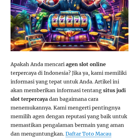
Apakah Anda mencari
agen slot online
terpercaya di Indonesia? Jika ya, kami memiliki
informasi yang tepat untuk Anda. Artikel ini
akan memberikan informasi tentang
situs judi
slot terpercaya
dan bagaimana cara
menemukannya. Kami mengerti pentingnya
memilih agen dengan reputasi yang baik untuk
memastikan pengalaman bermain yang aman
dan menguntungkan.
Daftar Toto Macau