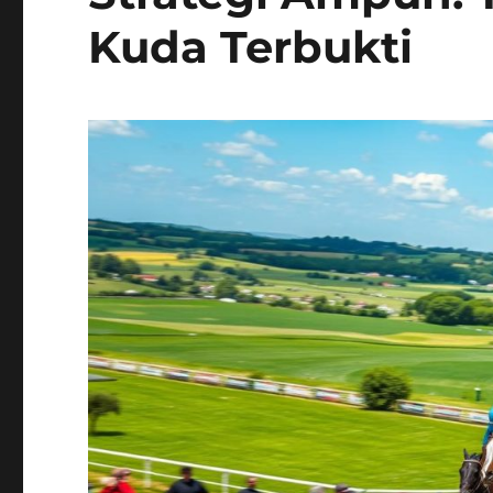
Kuda Terbukti