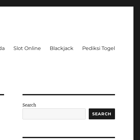
da
Slot Online
Blackjack
Pediksi Togel
Search
SEARCH