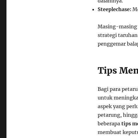
dalamnya.
Steeplechase:
Me
Masing-masin
strategi taruhan
penggemar bala
Tips Men
Bagi para petar
untuk meningka
aspek yang perlu
petarung, hingga
beberapa
tips m
membuat keputus