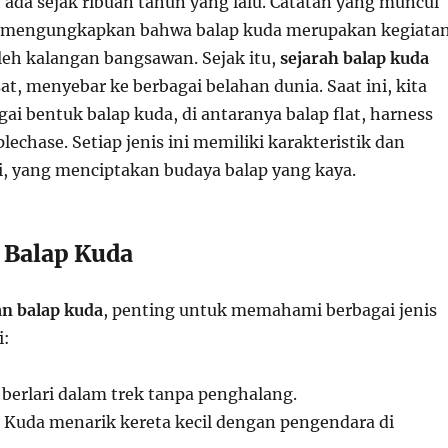
 ada sejak ribuan tahun yang lalu. Catatan yang muncul
o mengungkapkan bahwa balap kuda merupakan kegiata
leh kalangan bangsawan. Sejak itu,
sejarah balap kuda
t, menyebar ke berbagai belahan dunia. Saat ini, kita
i bentuk balap kuda, di antaranya balap flat, harness
plechase. Setiap jenis ini memiliki karakteristik dan
ri, yang menciptakan budaya balap yang kaya.
s Balap Kuda
n balap kuda
, penting untuk memahami berbagai jenis
i:
berlari dalam trek tanpa penghalang.
Kuda menarik kereta kecil dengan pengendara di