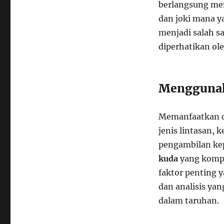
berlangsung me
dan joki mana y
menjadi salah s
diperhatikan ole
Menggunaka
Memanfaatkan da
jenis lintasan, 
pengambilan ke
kuda
yang kompr
faktor penting 
dan analisis ya
dalam taruhan.