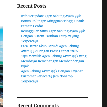
Recent Posts
Info Terupdate Agen Sabung Ayam 99k
Bonus Rollingan Mingguan Tinggi Untuk
Pemain Cerdas
Keunggulan Situs Agen Sabung Ayam 99k
Dengan Sistem Taruhan Fairplay yang
Terpercaya
Cara Daftar Akun Baru di Agen Sabung
Ayam 99k Dengan Proses Cepat 2026
Tips Memilih Agen Sabung Ayam 99k yang
Membayar Kemenangan Member dengan
Bijak
Agen Sabung Ayam 99k Dengan Layanan
Customer Service 24 Jam Nonstop
Terpercaya
Recent Comments