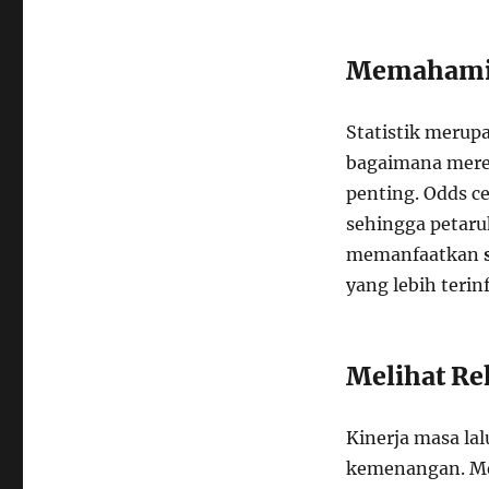
Memahami S
Statistik merup
bagaimana mere
penting. Odds c
sehingga petaru
memanfaatkan
yang lebih teri
Melihat Re
Kinerja masa la
kemenangan. Men