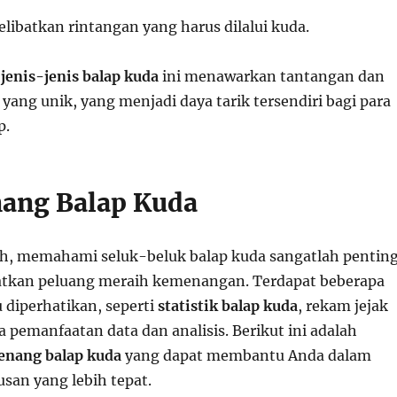
libatkan rintangan yang harus dilalui kuda.
g
jenis-jenis balap kuda
ini menawarkan tantangan dan
 yang unik, yang menjadi daya tarik tersendiri bagi para
p.
ang Balap Kuda
uh, memahami seluk-beluk balap kuda sangatlah pentin
tkan peluang meraih kemenangan. Terdapat beberapa
 diperhatikan, seperti
statistik balap kuda
, rekam jejak
 pemanfaatan data dan analisis. Berikut ini adalah
enang balap kuda
yang dapat membantu Anda dalam
an yang lebih tepat.