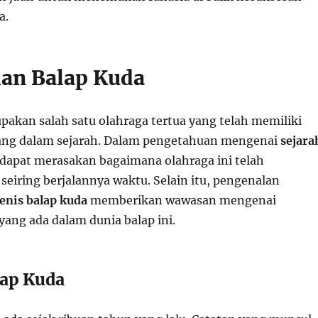
a.
an Balap Kuda
pakan salah satu olahraga tertua yang telah memiliki
jang dalam sejarah. Dalam pengetahuan mengenai
sejara
a dapat merasakan bagaimana olahraga ini telah
seiring berjalannya waktu. Selain itu, pengenalan
jenis balap kuda
memberikan wawasan mengenai
 yang ada dalam dunia balap ini.
lap Kuda