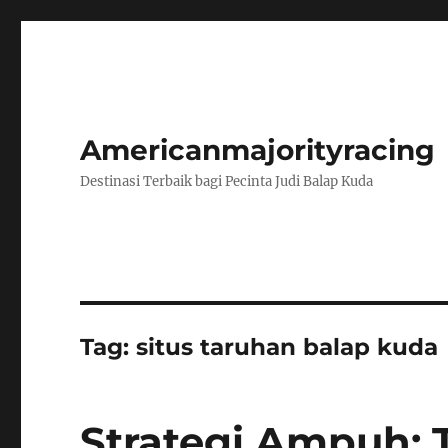
Americanmajorityracing
Destinasi Terbaik bagi Pecinta Judi Balap Kuda
Tag:
situs taruhan balap kuda
Strategi Ampuh: 