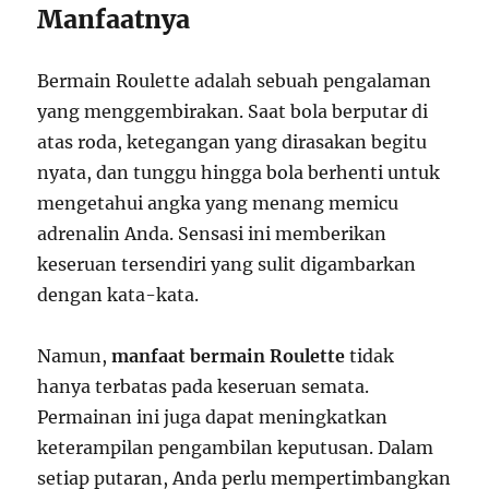
Manfaatnya
Bermain Roulette adalah sebuah pengalaman
yang menggembirakan. Saat bola berputar di
atas roda, ketegangan yang dirasakan begitu
nyata, dan tunggu hingga bola berhenti untuk
mengetahui angka yang menang memicu
adrenalin Anda. Sensasi ini memberikan
keseruan tersendiri yang sulit digambarkan
dengan kata-kata.
Namun,
manfaat bermain Roulette
tidak
hanya terbatas pada keseruan semata.
Permainan ini juga dapat meningkatkan
keterampilan pengambilan keputusan. Dalam
setiap putaran, Anda perlu mempertimbangkan