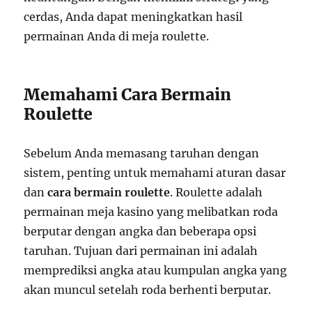
cerdas, Anda dapat meningkatkan hasil
permainan Anda di meja roulette.
Memahami Cara Bermain
Roulette
Sebelum Anda memasang taruhan dengan
sistem, penting untuk memahami aturan dasar
dan
cara bermain roulette
. Roulette adalah
permainan meja kasino yang melibatkan roda
berputar dengan angka dan beberapa opsi
taruhan. Tujuan dari permainan ini adalah
memprediksi angka atau kumpulan angka yang
akan muncul setelah roda berhenti berputar.