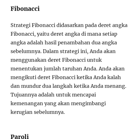
Fibonacci
Strategi Fibonacci didasarkan pada deret angka
Fibonacci, yaitu deret angka di mana setiap
angka adalah hasil penambahan dua angka
sebelumnya. Dalam strategi ini, Anda akan
menggunakan deret Fibonacci untuk
menentukan jumlah taruhan Anda. Anda akan
mengikuti deret Fibonacci ketika Anda kalah
dan mundur dua langkah ketika Anda menang.
Tujuannya adalah untuk mencapai
kemenangan yang akan mengimbangi
kerugian sebelumnya.
Paroli