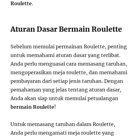
Roulette
.
Aturan Dasar Bermain Roulette
Sebelum memulai permainan Roulette, penting
untuk memahami aturan dasar yang terlibat.
Anda perlu menguasai cara memasang taruhan,
mengoperasikan meja roulette, dan memahami
pembayaran dari setiap jenis taruhan. Dengan
pemahaman yang jelas tentang aturan dasar,
Anda akan siap untuk memulai petualangan
bermain Roulette
!
Untuk memasang taruhan dalam Roulette,
Anda perlu mengamati meja roulette yang