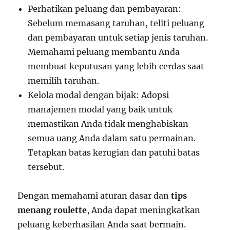
Perhatikan peluang dan pembayaran:
Sebelum memasang taruhan, teliti peluang
dan pembayaran untuk setiap jenis taruhan.
Memahami peluang membantu Anda
membuat keputusan yang lebih cerdas saat
memilih taruhan.
Kelola modal dengan bijak: Adopsi
manajemen modal yang baik untuk
memastikan Anda tidak menghabiskan
semua uang Anda dalam satu permainan.
Tetapkan batas kerugian dan patuhi batas
tersebut.
Dengan memahami aturan dasar dan
tips
menang roulette
, Anda dapat meningkatkan
peluang keberhasilan Anda saat bermain.