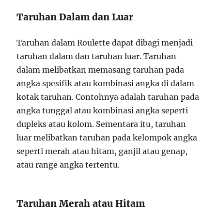
Taruhan Dalam dan Luar
Taruhan dalam Roulette dapat dibagi menjadi
taruhan dalam dan taruhan luar. Taruhan
dalam melibatkan memasang taruhan pada
angka spesifik atau kombinasi angka di dalam
kotak taruhan. Contohnya adalah taruhan pada
angka tunggal atau kombinasi angka seperti
dupleks atau kolom. Sementara itu, taruhan
luar melibatkan taruhan pada kelompok angka
seperti merah atau hitam, ganjil atau genap,
atau range angka tertentu.
Taruhan Merah atau Hitam