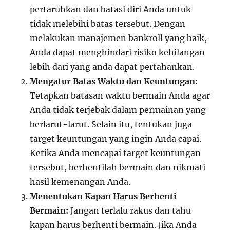
pertaruhkan dan batasi diri Anda untuk
tidak melebihi batas tersebut. Dengan
melakukan manajemen bankroll yang baik,
Anda dapat menghindari risiko kehilangan
lebih dari yang anda dapat pertahankan.
Mengatur Batas Waktu dan Keuntungan:
Tetapkan batasan waktu bermain Anda agar
Anda tidak terjebak dalam permainan yang
berlarut-larut. Selain itu, tentukan juga
target keuntungan yang ingin Anda capai.
Ketika Anda mencapai target keuntungan
tersebut, berhentilah bermain dan nikmati
hasil kemenangan Anda.
Menentukan Kapan Harus Berhenti
Bermain:
Jangan terlalu rakus dan tahu
kapan harus berhenti bermain. Jika Anda