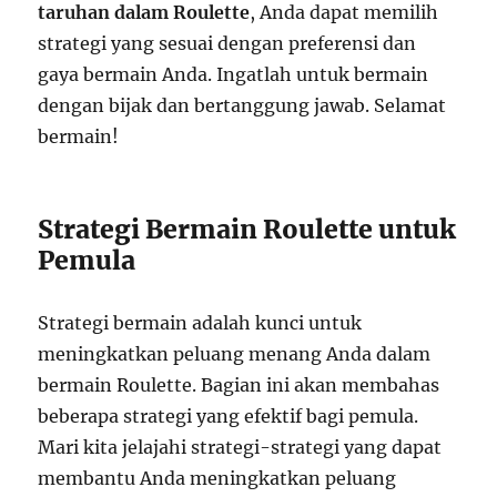
taruhan dalam Roulette
, Anda dapat memilih
strategi yang sesuai dengan preferensi dan
gaya bermain Anda. Ingatlah untuk bermain
dengan bijak dan bertanggung jawab. Selamat
bermain!
Strategi Bermain Roulette untuk
Pemula
Strategi bermain adalah kunci untuk
meningkatkan peluang menang Anda dalam
bermain Roulette. Bagian ini akan membahas
beberapa strategi yang efektif bagi pemula.
Mari kita jelajahi strategi-strategi yang dapat
membantu Anda meningkatkan peluang