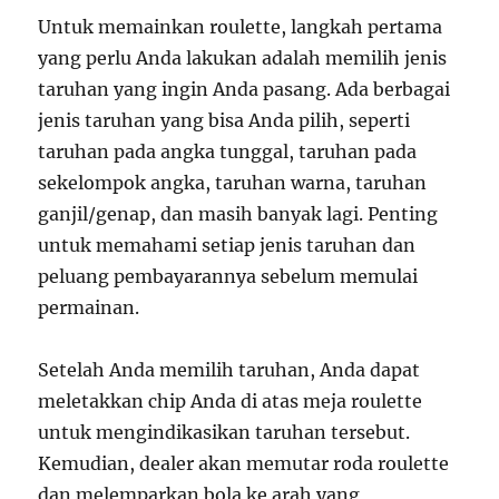
Untuk memainkan roulette, langkah pertama
yang perlu Anda lakukan adalah memilih jenis
taruhan yang ingin Anda pasang. Ada berbagai
jenis taruhan yang bisa Anda pilih, seperti
taruhan pada angka tunggal, taruhan pada
sekelompok angka, taruhan warna, taruhan
ganjil/genap, dan masih banyak lagi. Penting
untuk memahami setiap jenis taruhan dan
peluang pembayarannya sebelum memulai
permainan.
Setelah Anda memilih taruhan, Anda dapat
meletakkan chip Anda di atas meja roulette
untuk mengindikasikan taruhan tersebut.
Kemudian, dealer akan memutar roda roulette
dan melemparkan bola ke arah yang