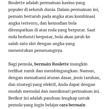
Roulette adalah permainan kasino yang
populer di seluruh dunia. Dalam permainan ini,
pemain bertaruh pada angka atau kombinasi
angka tertentu, dan kemudian bola
ditempatkan di atas roda yang berputar. Saat
roda berhenti berputar, bola akan jatuh ke
salah satu slot dengan angka yang
menentukan pemenangnya.
Bagi pemula,
bermain Roulette
mungkin
terlihat rumit dan membingungkan. Namun,
dengan memahami aturan dasar, jenis taruhan,
dan strategi yang efektif, Anda dapat dengan
mudah memulai dan menikmati permainan ini.
Berikut ini adalah panduan lengkap untuk
pemula yang ingin belajar
cara bermain