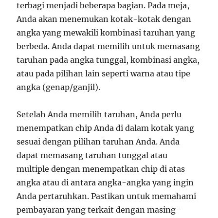
terbagi menjadi beberapa bagian. Pada meja,
Anda akan menemukan kotak-kotak dengan
angka yang mewakili kombinasi taruhan yang
berbeda. Anda dapat memilih untuk memasang
taruhan pada angka tunggal, kombinasi angka,
atau pada pilihan lain seperti warna atau tipe
angka (genap/ganjil).
Setelah Anda memilih taruhan, Anda perlu
menempatkan chip Anda di dalam kotak yang
sesuai dengan pilihan taruhan Anda. Anda
dapat memasang taruhan tunggal atau
multiple dengan menempatkan chip di atas
angka atau di antara angka-angka yang ingin
Anda pertaruhkan. Pastikan untuk memahami
pembayaran yang terkait dengan masing-