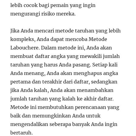
lebih cocok bagi pemain yang ingin
mengurangi risiko mereka.
Jika Anda mencari metode taruhan yang lebih
kompleks, Anda dapat mencoba Metode
Labouchere. Dalam metode ini, Anda akan
membuat daftar angka yang mewakili jumlah
taruhan yang harus Anda pasang. Setiap kali
Anda menang, Anda akan menghapus angka
pertama dan terakhir dari daftar, sedangkan
jika Anda kalah, Anda akan menambahkan
jumlah taruhan yang kalah ke akhir daftar.
Metode ini membutuhkan perencanaan yang
baik dan memungkinkan Anda untuk
mengendalikan seberapa banyak Anda ingin
bertaruh.