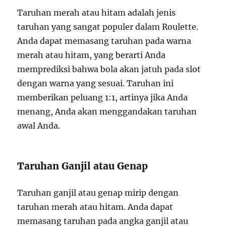
Taruhan merah atau hitam adalah jenis
taruhan yang sangat populer dalam Roulette.
Anda dapat memasang taruhan pada warna
merah atau hitam, yang berarti Anda
memprediksi bahwa bola akan jatuh pada slot
dengan warna yang sesuai. Taruhan ini
memberikan peluang 1:1, artinya jika Anda
menang, Anda akan menggandakan taruhan
awal Anda.
Taruhan Ganjil atau Genap
Taruhan ganjil atau genap mirip dengan
taruhan merah atau hitam. Anda dapat
memasang taruhan pada angka ganjil atau