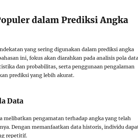
opuler dalam Prediksi Angka
ndekatan yang sering digunakan dalam prediksi angka
ahasan ini, fokus akan diarahkan pada analisis pola data
tistika dan probabilitas, serta penggunaan pengalaman
an prediksi yang lebih akurat.
la Data
ata melibatkan pengamatan terhadap angka yang telah
ya. Dengan memanfaatkan data historis, individu dapa
g repetitif.