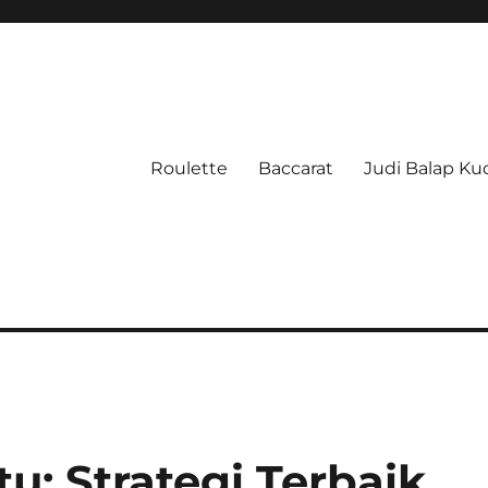
Roulette
Baccarat
Judi Balap Ku
tu: Strategi Terbaik