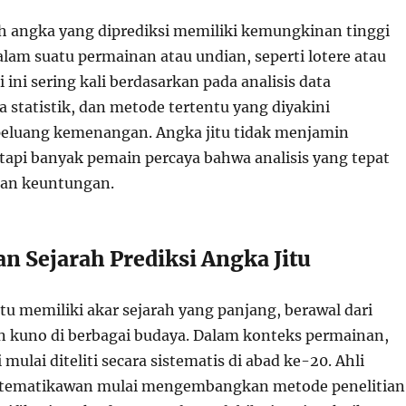
ah angka yang diprediksi memiliki kemungkinan tinggi
lam suatu permainan atau undian, seperti lotere atau
i ini sering kali berdasarkan pada analisis data
 statistik, dan metode tertentu yang diyakini
eluang kemenangan. Angka jitu tidak menjamin
api banyak pemain percaya bahwa analisis yang tepat
an keuntungan.
an Sejarah Prediksi Angka Jitu
itu memiliki akar sejarah yang panjang, berawal dari
an kuno di berbagai budaya. Dalam konteks permainan,
mulai diteliti secara sistematis di abad ke-20. Ahli
matematikawan mulai mengembangkan metode penelitian