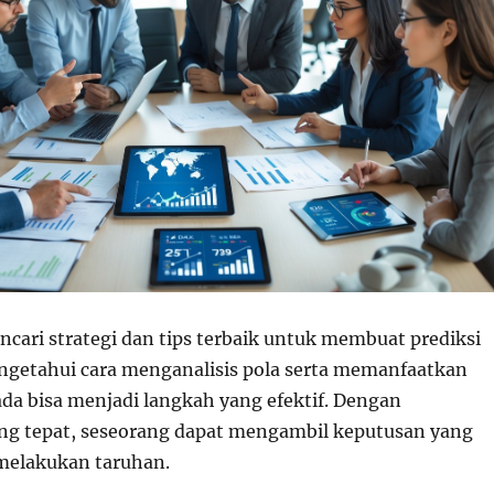
cari strategi dan tips terbaik untuk membuat prediksi
ngetahui cara menganalisis pola serta memanfaatkan
ada bisa menjadi langkah yang efektif. Dengan
ng tepat, seseorang dapat mengambil keputusan yang
 melakukan taruhan.