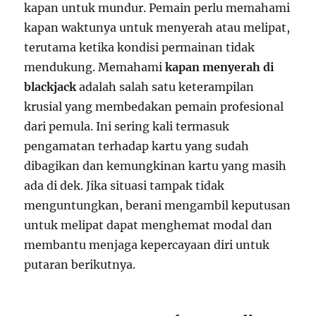
kapan untuk mundur. Pemain perlu memahami
kapan waktunya untuk menyerah atau melipat,
terutama ketika kondisi permainan tidak
mendukung. Memahami
kapan menyerah di
blackjack
adalah salah satu keterampilan
krusial yang membedakan pemain profesional
dari pemula. Ini sering kali termasuk
pengamatan terhadap kartu yang sudah
dibagikan dan kemungkinan kartu yang masih
ada di dek. Jika situasi tampak tidak
menguntungkan, berani mengambil keputusan
untuk melipat dapat menghemat modal dan
membantu menjaga kepercayaan diri untuk
putaran berikutnya.