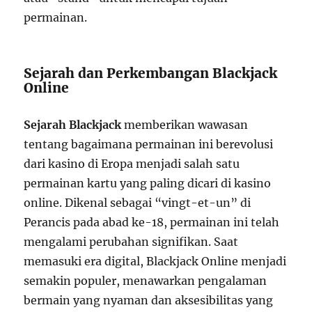
permainan.
Sejarah dan Perkembangan Blackjack
Online
Sejarah Blackjack
memberikan wawasan
tentang bagaimana permainan ini berevolusi
dari kasino di Eropa menjadi salah satu
permainan kartu yang paling dicari di kasino
online. Dikenal sebagai “vingt-et-un” di
Perancis pada abad ke-18, permainan ini telah
mengalami perubahan signifikan. Saat
memasuki era digital, Blackjack Online menjadi
semakin populer, menawarkan pengalaman
bermain yang nyaman dan aksesibilitas yang