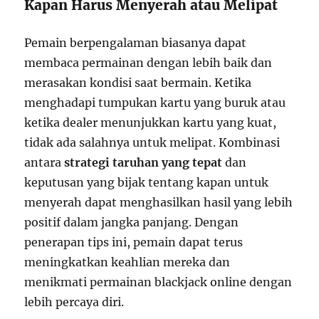
Kapan Harus Menyerah atau Melipat
Pemain berpengalaman biasanya dapat
membaca permainan dengan lebih baik dan
merasakan kondisi saat bermain. Ketika
menghadapi tumpukan kartu yang buruk atau
ketika dealer menunjukkan kartu yang kuat,
tidak ada salahnya untuk melipat. Kombinasi
antara
strategi taruhan yang tepat
dan
keputusan yang bijak tentang kapan untuk
menyerah dapat menghasilkan hasil yang lebih
positif dalam jangka panjang. Dengan
penerapan tips ini, pemain dapat terus
meningkatkan keahlian mereka dan
menikmati permainan blackjack online dengan
lebih percaya diri.