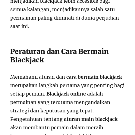
menjadikan blackjack lebih accesible bagi
semua kalangan, menjadikannya salah satu
permainan paling diminati di dunia perjudian
saat ini.
Peraturan dan Cara Bermain
Blackjack
Memahami aturan dan
cara bermain blackjack
merupakan langkah pertama yang penting bagi
setiap pemain.
Blackjack online
adalah
permainan yang terutama mengandalkan
strategi dan keputusan yang tepat.
Pengetahuan tentang
aturan main blackjack
akan membantu pemain dalam meraih