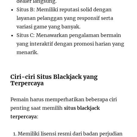
dealer langsung.
Situs B: Memiliki reputasi solid dengan
layanan pelanggan yang responsif serta
variasi game yang banyak.
Situs C: Menawarkan pengalaman bermain
yang interaktif dengan promosi harian yang
menarik.
Ciri-ciri Situs Blackjack yang
Terpercaya
Pemain harus memperhatikan beberapa ciri
penting saat memilih
situs blackjack
terpercaya
:
Memiliki lisensi resmi dari badan perjudian