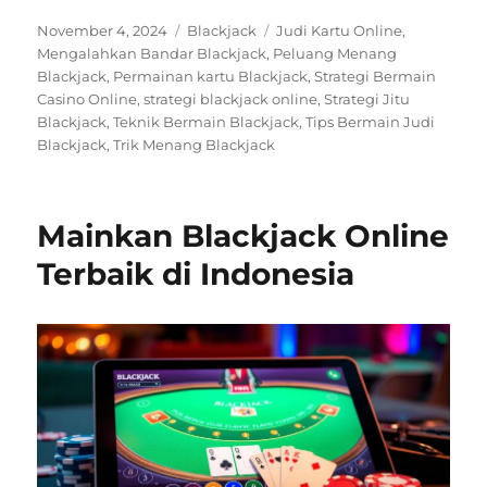
P
C
T
November 4, 2024
Blackjack
Judi Kartu Online
,
o
a
a
Mengalahkan Bandar Blackjack
,
Peluang Menang
s
t
g
Blackjack
,
Permainan kartu Blackjack
,
Strategi Bermain
t
e
s
Casino Online
,
strategi blackjack online
,
Strategi Jitu
e
g
Blackjack
,
Teknik Bermain Blackjack
,
Tips Bermain Judi
d
o
Blackjack
,
Trik Menang Blackjack
o
r
n
i
e
Mainkan Blackjack Online
s
Terbaik di Indonesia