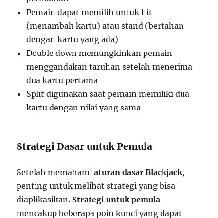
Pemain dapat memilih untuk hit
(menambah kartu) atau stand (bertahan
dengan kartu yang ada)
Double down memungkinkan pemain
menggandakan taruhan setelah menerima
dua kartu pertama
Split digunakan saat pemain memiliki dua
kartu dengan nilai yang sama
Strategi Dasar untuk Pemula
Setelah memahami
aturan dasar Blackjack
,
penting untuk melihat strategi yang bisa
diaplikasikan.
Strategi untuk pemula
mencakup beberapa poin kunci yang dapat