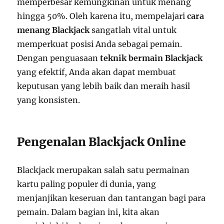
memperbesar kemungkinan untuk menang
hingga 50%. Oleh karena itu, mempelajari
cara
menang Blackjack
sangatlah vital untuk
memperkuat posisi Anda sebagai pemain.
Dengan penguasaan
teknik bermain Blackjack
yang efektif, Anda akan dapat membuat
keputusan yang lebih baik dan meraih hasil
yang konsisten.
Pengenalan Blackjack Online
Blackjack merupakan salah satu permainan
kartu paling populer di dunia, yang
menjanjikan keseruan dan tantangan bagi para
pemain. Dalam bagian ini, kita akan