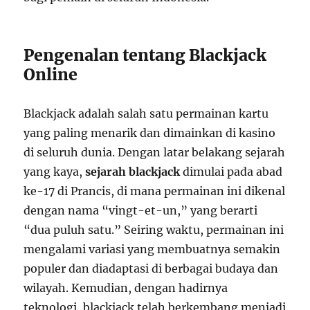
Pengenalan tentang Blackjack
Online
Blackjack adalah salah satu permainan kartu
yang paling menarik dan dimainkan di kasino
di seluruh dunia. Dengan latar belakang sejarah
yang kaya,
sejarah blackjack
dimulai pada abad
ke-17 di Prancis, di mana permainan ini dikenal
dengan nama “vingt-et-un,” yang berarti
“dua puluh satu.” Seiring waktu, permainan ini
mengalami variasi yang membuatnya semakin
populer dan diadaptasi di berbagai budaya dan
wilayah. Kemudian, dengan hadirnya
teknologi, blackjack telah berkembang menjadi