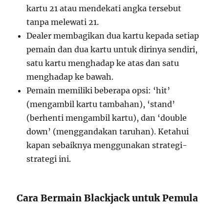
kartu 21 atau mendekati angka tersebut
tanpa melewati 21.
Dealer membagikan dua kartu kepada setiap
pemain dan dua kartu untuk dirinya sendiri,
satu kartu menghadap ke atas dan satu
menghadap ke bawah.
Pemain memiliki beberapa opsi: ‘hit’
(mengambil kartu tambahan), ‘stand’
(berhenti mengambil kartu), dan ‘double
down’ (menggandakan taruhan). Ketahui
kapan sebaiknya menggunakan strategi-
strategi ini.
Cara Bermain Blackjack untuk Pemula