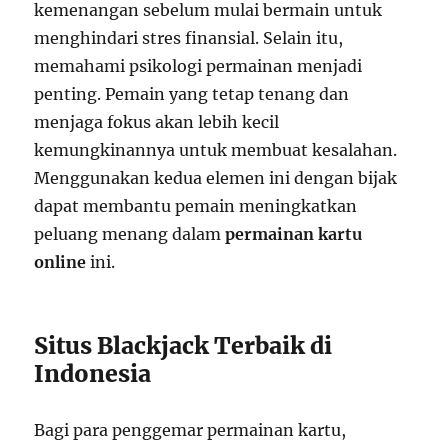
kemenangan sebelum mulai bermain untuk
menghindari stres finansial. Selain itu,
memahami psikologi permainan menjadi
penting. Pemain yang tetap tenang dan
menjaga fokus akan lebih kecil
kemungkinannya untuk membuat kesalahan.
Menggunakan kedua elemen ini dengan bijak
dapat membantu pemain meningkatkan
peluang menang dalam
permainan kartu
online
ini.
Situs Blackjack Terbaik di
Indonesia
Bagi para penggemar permainan kartu,