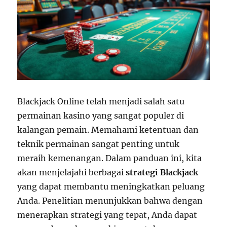
Blackjack Online telah menjadi salah satu
permainan kasino yang sangat populer di
kalangan pemain. Memahami ketentuan dan
teknik permainan sangat penting untuk
meraih kemenangan. Dalam panduan ini, kita
akan menjelajahi berbagai
strategi Blackjack
yang dapat membantu meningkatkan peluang
Anda. Penelitian menunjukkan bahwa dengan
menerapkan strategi yang tepat, Anda dapat