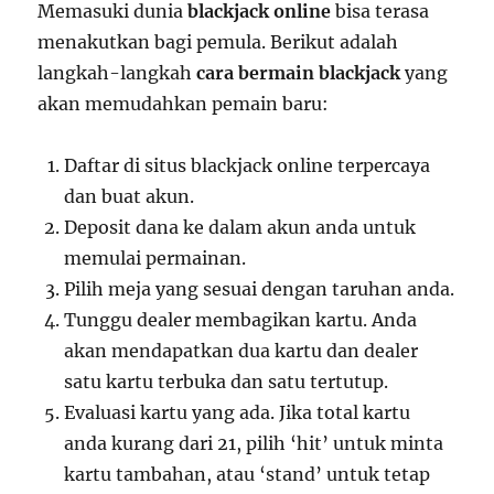
Memasuki dunia
blackjack online
bisa terasa
menakutkan bagi pemula. Berikut adalah
langkah-langkah
cara bermain blackjack
yang
akan memudahkan pemain baru:
Daftar di situs blackjack online terpercaya
dan buat akun.
Deposit dana ke dalam akun anda untuk
memulai permainan.
Pilih meja yang sesuai dengan taruhan anda.
Tunggu dealer membagikan kartu. Anda
akan mendapatkan dua kartu dan dealer
satu kartu terbuka dan satu tertutup.
Evaluasi kartu yang ada. Jika total kartu
anda kurang dari 21, pilih ‘hit’ untuk minta
kartu tambahan, atau ‘stand’ untuk tetap