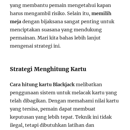
yang membantu pemain mengetahui kapan
harus mengambil risiko. Selain itu,
memilih
meja
dengan bijaksana sangat penting untuk
menciptakan suasana yang mendukung
permainan. Mari kita bahas lebih lanjut
mengenai strategi ini.
Strategi Menghitung Kartu
Cara hitung kartu Blackjack
melibatkan
penggunaan sistem untuk melacak kartu yang
telah dibagikan. Dengan memahami nilai kartu
yang tersisa, pemain dapat membuat
keputusan yang lebih tepat. Teknik ini tidak
ilegal, tetapi dibutuhkan latihan dan