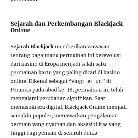
Sejarah dan Perkembangan Blackjack
Online
Sejarah Blackjack
memberikan wawasan
tentang bagaimana permainan ini berevolusi
dari kasino di Eropa menjadi salah satu
permainan kartu yang paling dicari di kasino
online. Dikenal sebagai “vingt-et-un” di
Perancis pada abad ke-18, permainan ini telah
mengalami perubahan signifikan. Saat
memasuki era digital, Blackjack Online menjadi
semakin populer, menawarkan pengalaman
bermain yang nyaman dan aksesibilitas yang
tinggi bagi pemain di seluruh dunia.