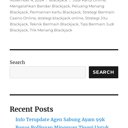
o
a
a
Mengalahkan Bandar Blackjack
,
Peluang Menang
s
t
g
Blackjack
,
Permainan kartu Blackjack
,
Strategi Bermain
t
e
s
Casino Online
,
strategi blackjack online
,
Strategi Jitu
e
g
Blackjack
,
Teknik Bermain Blackjack
,
Tips Bermain Judi
d
o
Blackjack
,
Trik Menang Blackjack
o
r
n
i
e
s
Search
SEARCH
Recent Posts
Info Terupdate Agen Sabung Ayam 99k
Bonus Rollingan Mingguan Tinggi Untuk