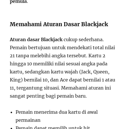
pemula
.
Memahami Aturan Dasar Blackjack
Aturan dasar Blackjack
cukup sederhana.
Pemain bertujuan untuk mendekati total nilai
21 tanpa melebihi angka tersebut. Kartu 2
hingga 10 memiliki nilai sesuai angka pada
kartu, sedangkan kartu wajah (Jack, Queen,
King) bernilai 10, dan Ace dapat bernilai 1 atau
11, tergantung situasi. Memahami aturan ini
sangat penting bagi pemain baru.
Pemain menerima dua kartu di awal
permainan
Pemain dapat memilih untuk hit