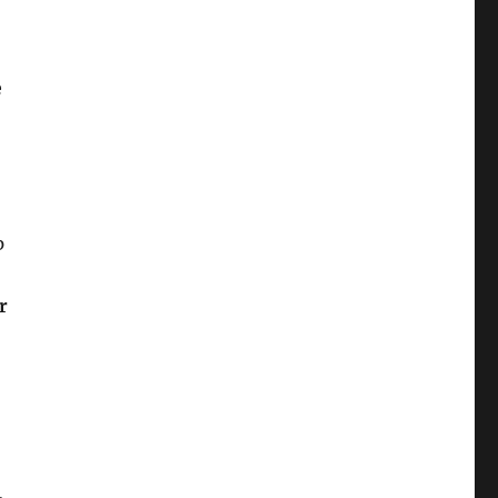
e
p
r