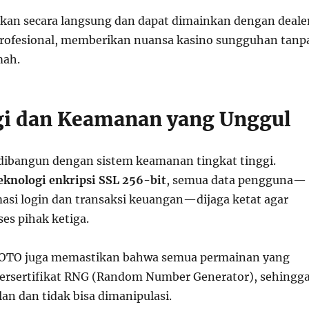
kan secara langsung dan dapat dimainkan dengan deale
o profesional, memberikan nuansa kasino sungguhan tanp
mah.
i dan Keamanan yang Unggul
ibangun dengan sistem keamanan tingkat tinggi.
eknologi enkripsi SSL 256-bit
, semua data pengguna—
asi login dan transaksi keuangan—dijaga ketat agar
ses pihak ketiga.
XTOTO juga memastikan bahwa semua permainan yang
bersertifikat RNG (Random Number Generator), sehingg
an dan tidak bisa dimanipulasi.