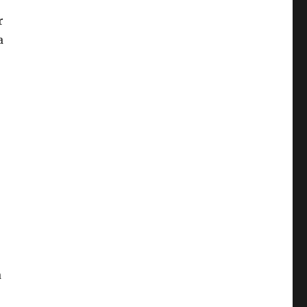
r
a
a