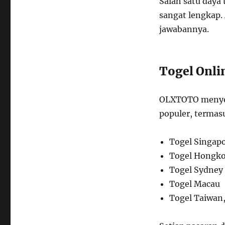
Salah satu daya
sangat lengkap
jawabannya.
Togel Onli
OLXTOTO menyedi
populer, termas
Togel Singap
Togel Hongk
Togel Sydney
Togel Macau
Togel Taiwan,