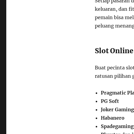
Setiap pasaran d
keluaran, dan f
pemain bisa mel
peluang menang
Slot Online
Buat pecinta sl
ratusan pilihan 
Pragmatic Pl
PG Soft
Joker Gaming
Habanero
Spadegaming