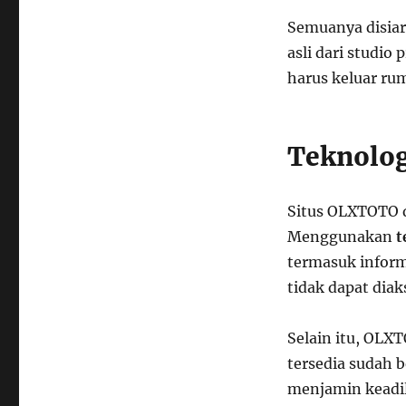
Semuanya disiar
asli dari studi
harus keluar ru
Teknolog
Situs OLXTOTO d
Menggunakan
t
termasuk inform
tidak dapat diak
Selain itu, OL
tersedia sudah 
menjamin keadil