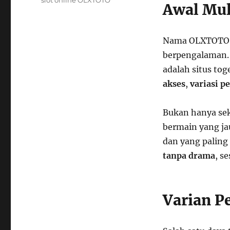
Awal Mul
Nama OLXTOTO mu
berpengalaman.
adalah situs to
akses
,
variasi 
Bukan hanya se
bermain yang jau
dan yang paling
tanpa drama
, s
Varian P