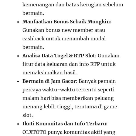
kemenangan dan batas kerugian sebelum
bermain.
Manfaatkan Bonus Sebaik Mungkin:
Gunakan bonus new member atau
cashback untuk menambah modal
bermain.
Analisa Data Togel & RTP Slot:
Gunakan
fitur data keluaran dan info RTP untuk
memaksimalkan hasil.
Bermain di Jam Gacor:
Banyak pemain
percaya waktu-waktu tertentu seperti
malam hari bisa memberikan peluang
menang lebih tinggi, terutama di game
slot.
Ikuti Komunitas dan Info Terbaru:
OLXTOTO punya komunitas aktif yang