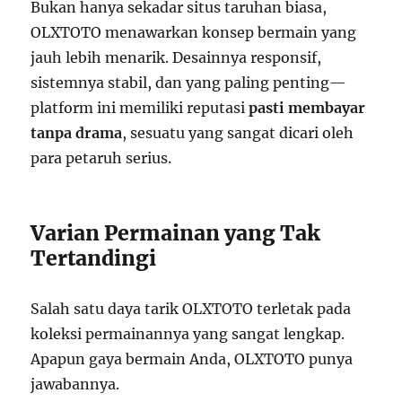
Bukan hanya sekadar situs taruhan biasa,
OLXTOTO menawarkan konsep bermain yang
jauh lebih menarik. Desainnya responsif,
sistemnya stabil, dan yang paling penting—
platform ini memiliki reputasi
pasti membayar
tanpa drama
, sesuatu yang sangat dicari oleh
para petaruh serius.
Varian Permainan yang Tak
Tertandingi
Salah satu daya tarik OLXTOTO terletak pada
koleksi permainannya yang sangat lengkap.
Apapun gaya bermain Anda, OLXTOTO punya
jawabannya.