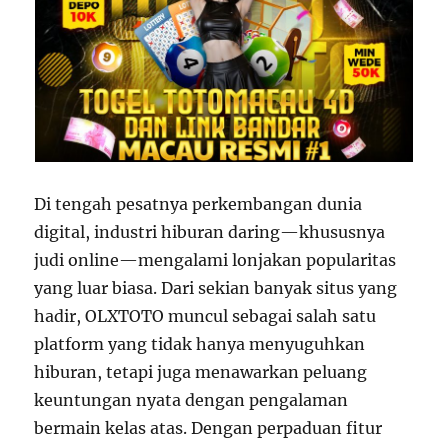
Di tengah pesatnya perkembangan dunia
digital, industri hiburan daring—khususnya
judi online—mengalami lonjakan popularitas
yang luar biasa. Dari sekian banyak situs yang
hadir, OLXTOTO muncul sebagai salah satu
platform yang tidak hanya menyuguhkan
hiburan, tetapi juga menawarkan peluang
keuntungan nyata dengan pengalaman
bermain kelas atas. Dengan perpaduan fitur