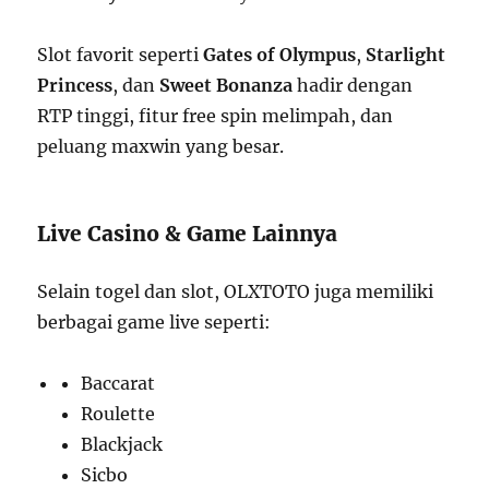
Slot favorit seperti
Gates of Olympus
,
Starlight
Princess
, dan
Sweet Bonanza
hadir dengan
RTP tinggi, fitur free spin melimpah, dan
peluang maxwin yang besar.
Live Casino & Game Lainnya
Selain togel dan slot, OLXTOTO juga memiliki
berbagai game live seperti:
Baccarat
Roulette
Blackjack
Sicbo