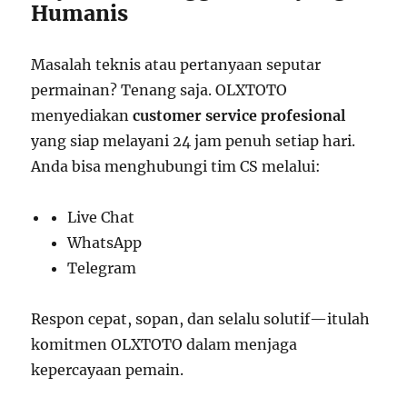
Humanis
Masalah teknis atau pertanyaan seputar
permainan? Tenang saja. OLXTOTO
menyediakan
customer service profesional
yang siap melayani 24 jam penuh setiap hari.
Anda bisa menghubungi tim CS melalui:
Live Chat
WhatsApp
Telegram
Respon cepat, sopan, dan selalu solutif—itulah
komitmen OLXTOTO dalam menjaga
kepercayaan pemain.