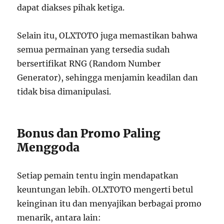
dapat diakses pihak ketiga.
Selain itu, OLXTOTO juga memastikan bahwa
semua permainan yang tersedia sudah
bersertifikat RNG (Random Number
Generator), sehingga menjamin keadilan dan
tidak bisa dimanipulasi.
Bonus dan Promo Paling
Menggoda
Setiap pemain tentu ingin mendapatkan
keuntungan lebih. OLXTOTO mengerti betul
keinginan itu dan menyajikan berbagai promo
menarik, antara lain: