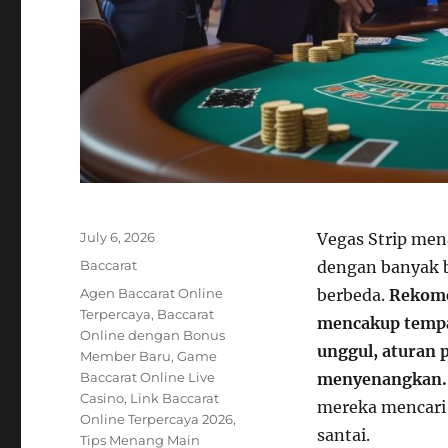
Posted
July 6, 2026
Vegas Strip men
on
Categories
Baccarat
dengan banyak 
Tags
Agen Baccarat Online
berbeda.
Rekomen
Terpercaya
,
Baccarat
mencakup tempa
Online dengan Bonus
unggul, aturan
Member Baru
,
Game
Baccarat Online Live
menyenangkan.
Casino
,
Link Baccarat
mereka mencari 
Online Terpercaya 2026
,
santai.
Tips Menang Main