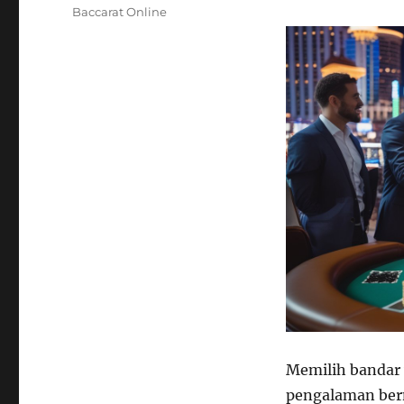
Baccarat Online
Memilih bandar 
pengalaman berm