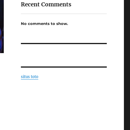
Recent Comments
No comments to show.
situs toto