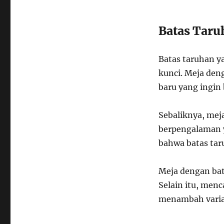
Batas Taru
Batas taruhan y
kunci. Meja den
baru yang ingin 
Sebaliknya, mej
berpengalaman 
bahwa batas tar
Meja dengan bat
Selain itu, men
menambah varia