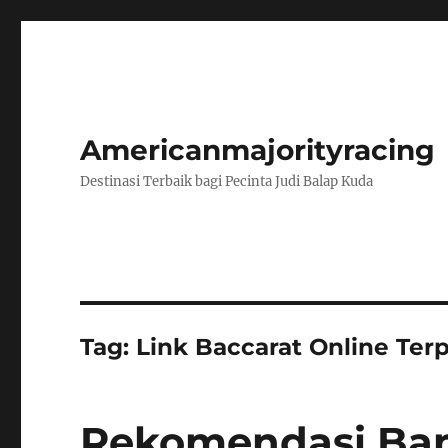
Americanmajorityracing
Destinasi Terbaik bagi Pecinta Judi Balap Kuda
Tag:
Link Baccarat Online Ter
Rekomendasi Ban