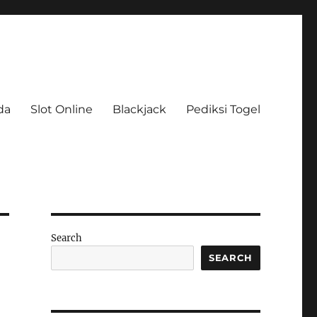
da
Slot Online
Blackjack
Pediksi Togel
Search
SEARCH