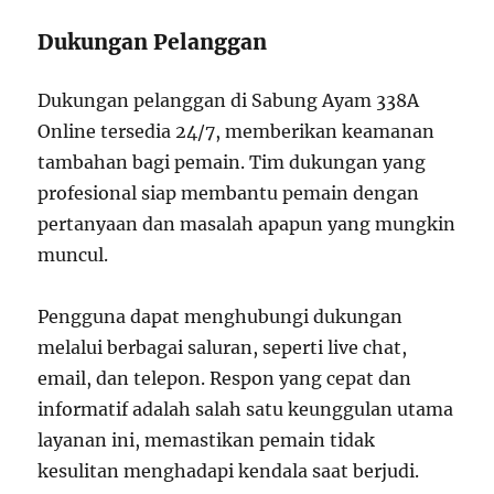
Dukungan Pelanggan
Dukungan pelanggan di Sabung Ayam 338A
Online tersedia 24/7, memberikan keamanan
tambahan bagi pemain. Tim dukungan yang
profesional siap membantu pemain dengan
pertanyaan dan masalah apapun yang mungkin
muncul.
Pengguna dapat menghubungi dukungan
melalui berbagai saluran, seperti live chat,
email, dan telepon. Respon yang cepat dan
informatif adalah salah satu keunggulan utama
layanan ini, memastikan pemain tidak
kesulitan menghadapi kendala saat berjudi.