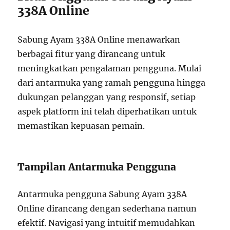
338A Online
Sabung Ayam 338A Online menawarkan
berbagai fitur yang dirancang untuk
meningkatkan pengalaman pengguna. Mulai
dari antarmuka yang ramah pengguna hingga
dukungan pelanggan yang responsif, setiap
aspek platform ini telah diperhatikan untuk
memastikan kepuasan pemain.
Tampilan Antarmuka Pengguna
Antarmuka pengguna Sabung Ayam 338A
Online dirancang dengan sederhana namun
efektif. Navigasi yang intuitif memudahkan