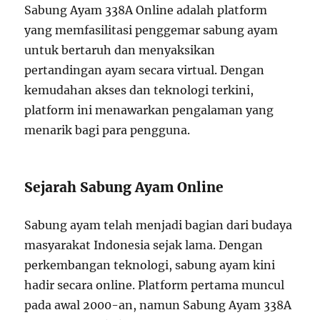
Sabung Ayam 338A Online adalah platform
yang memfasilitasi penggemar sabung ayam
untuk bertaruh dan menyaksikan
pertandingan ayam secara virtual. Dengan
kemudahan akses dan teknologi terkini,
platform ini menawarkan pengalaman yang
menarik bagi para pengguna.
Sejarah Sabung Ayam Online
Sabung ayam telah menjadi bagian dari budaya
masyarakat Indonesia sejak lama. Dengan
perkembangan teknologi, sabung ayam kini
hadir secara online. Platform pertama muncul
pada awal 2000-an, namun Sabung Ayam 338A