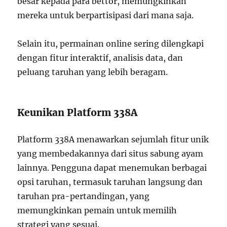
besar kepada para bettor, memungkinkan
mereka untuk berpartisipasi dari mana saja.
Selain itu, permainan online sering dilengkapi
dengan fitur interaktif, analisis data, dan
peluang taruhan yang lebih beragam.
Keunikan Platform 338A
Platform 338A menawarkan sejumlah fitur unik
yang membedakannya dari situs sabung ayam
lainnya. Pengguna dapat menemukan berbagai
opsi taruhan, termasuk taruhan langsung dan
taruhan pra-pertandingan, yang
memungkinkan pemain untuk memilih
strategi yang sesuai.