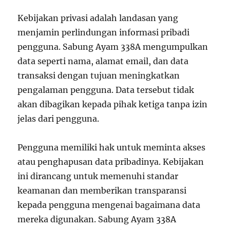
Kebijakan privasi adalah landasan yang
menjamin perlindungan informasi pribadi
pengguna. Sabung Ayam 338A mengumpulkan
data seperti nama, alamat email, dan data
transaksi dengan tujuan meningkatkan
pengalaman pengguna. Data tersebut tidak
akan dibagikan kepada pihak ketiga tanpa izin
jelas dari pengguna.
Pengguna memiliki hak untuk meminta akses
atau penghapusan data pribadinya. Kebijakan
ini dirancang untuk memenuhi standar
keamanan dan memberikan transparansi
kepada pengguna mengenai bagaimana data
mereka digunakan. Sabung Ayam 338A