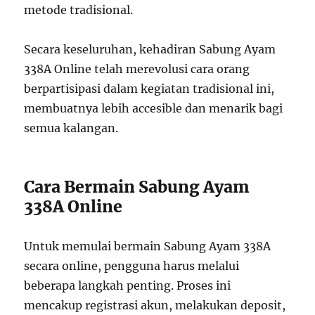
metode tradisional.
Secara keseluruhan, kehadiran Sabung Ayam
338A Online telah merevolusi cara orang
berpartisipasi dalam kegiatan tradisional ini,
membuatnya lebih accesible dan menarik bagi
semua kalangan.
Cara Bermain Sabung Ayam
338A Online
Untuk memulai bermain Sabung Ayam 338A
secara online, pengguna harus melalui
beberapa langkah penting. Proses ini
mencakup registrasi akun, melakukan deposit,