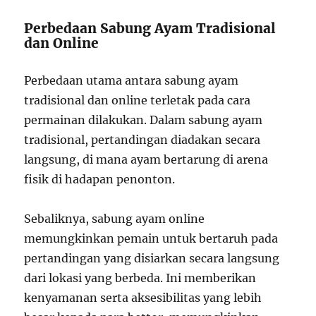
Perbedaan Sabung Ayam Tradisional
dan Online
Perbedaan utama antara sabung ayam
tradisional dan online terletak pada cara
permainan dilakukan. Dalam sabung ayam
tradisional, pertandingan diadakan secara
langsung, di mana ayam bertarung di arena
fisik di hadapan penonton.
Sebaliknya, sabung ayam online
memungkinkan pemain untuk bertaruh pada
pertandingan yang disiarkan secara langsung
dari lokasi yang berbeda. Ini memberikan
kenyamanan serta aksesibilitas yang lebih