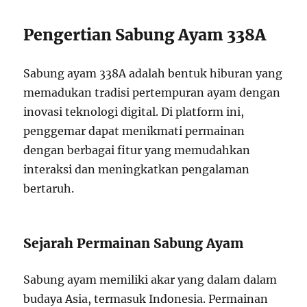
Pengertian Sabung Ayam 338A
Sabung ayam 338A adalah bentuk hiburan yang
memadukan tradisi pertempuran ayam dengan
inovasi teknologi digital. Di platform ini,
penggemar dapat menikmati permainan
dengan berbagai fitur yang memudahkan
interaksi dan meningkatkan pengalaman
bertaruh.
Sejarah Permainan Sabung Ayam
Sabung ayam memiliki akar yang dalam dalam
budaya Asia, termasuk Indonesia. Permainan