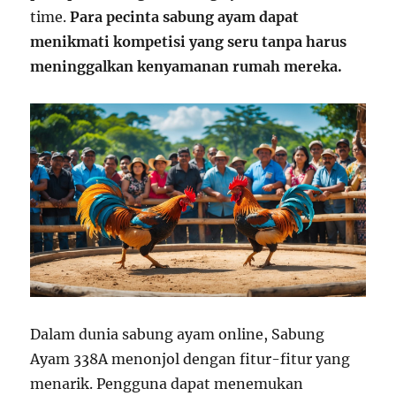
time.
Para pecinta sabung ayam dapat
menikmati kompetisi yang seru tanpa harus
meninggalkan kenyamanan rumah mereka.
Dalam dunia sabung ayam online, Sabung
Ayam 338A menonjol dengan fitur-fitur yang
menarik. Pengguna dapat menemukan