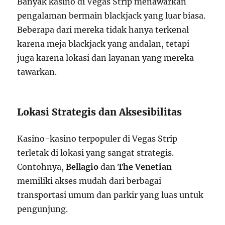
Banyak kasino di Vegas Strip menawarkan
pengalaman bermain blackjack yang luar biasa.
Beberapa dari mereka tidak hanya terkenal
karena meja blackjack yang andalan, tetapi
juga karena lokasi dan layanan yang mereka
tawarkan.
Lokasi Strategis dan Aksesibilitas
Kasino-kasino terpopuler di Vegas Strip
terletak di lokasi yang sangat strategis.
Contohnya,
Bellagio
dan
The Venetian
memiliki akses mudah dari berbagai
transportasi umum dan parkir yang luas untuk
pengunjung.