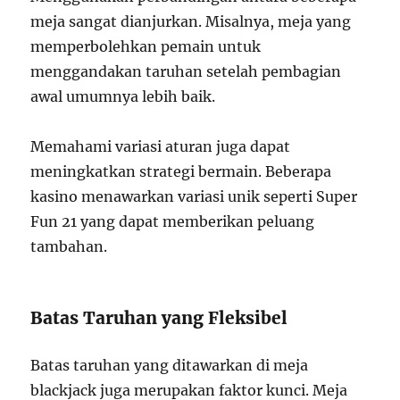
meja sangat dianjurkan. Misalnya, meja yang
memperbolehkan pemain untuk
menggandakan taruhan setelah pembagian
awal umumnya lebih baik.
Memahami variasi aturan juga dapat
meningkatkan strategi bermain. Beberapa
kasino menawarkan variasi unik seperti Super
Fun 21 yang dapat memberikan peluang
tambahan.
Batas Taruhan yang Fleksibel
Batas taruhan yang ditawarkan di meja
blackjack juga merupakan faktor kunci. Meja