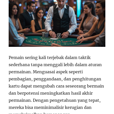
Pemain sering kali terjebak dalam taktik
sederhana tanpa menggali lebih dalam aturan
permainan. Menguasai aspek seperti
pembagian, penggandaan, dan penghitungan
kartu dapat mengubah cara seseorang bermain
dan berpotensi meningkatkan hasil akhir
permainan. Dengan pengetahuan yang tepat,
mereka bisa meminimalisir kerugian dan