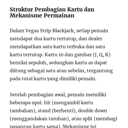
Struktur Pembagian Kartu dan
Mekanisme Permainan
Dalam Vegas Strip Blackjack, setiap pemain
mendapat dua kartu tertutup, dan dealer
mendapatkan satu kartu terbuka dan satu
kartu tertutup. Kartu 10 dan gambar (J, Q, K)
bernilai sepuluh, sedangkan kartu as dapat
diitung sebagai satu atau sebelas, tergantung
pada total kartu yang dimiliki pemain.
Setelah pembagian awal, pemain memiliki
beberapa opsi: hit (mengambil kartu
tambahan), stand (berhenti), double down
(menggandakan taruhan), atau split (membagi
pasangan kartu sama). Mekanisme ini