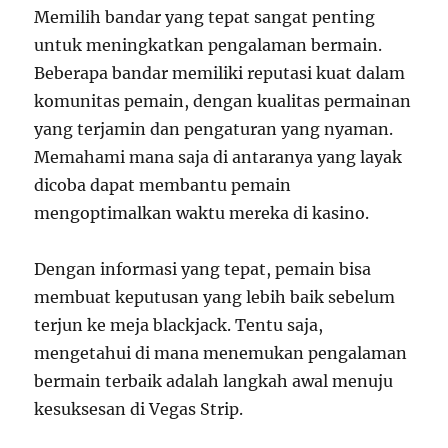
Memilih bandar yang tepat sangat penting
untuk meningkatkan pengalaman bermain.
Beberapa bandar memiliki reputasi kuat dalam
komunitas pemain, dengan kualitas permainan
yang terjamin dan pengaturan yang nyaman.
Memahami mana saja di antaranya yang layak
dicoba dapat membantu pemain
mengoptimalkan waktu mereka di kasino.
Dengan informasi yang tepat, pemain bisa
membuat keputusan yang lebih baik sebelum
terjun ke meja blackjack. Tentu saja,
mengetahui di mana menemukan pengalaman
bermain terbaik adalah langkah awal menuju
kesuksesan di Vegas Strip.