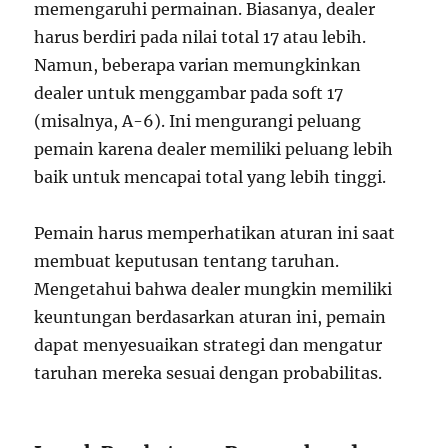
memengaruhi permainan. Biasanya, dealer
harus berdiri pada nilai total 17 atau lebih.
Namun, beberapa varian memungkinkan
dealer untuk menggambar pada soft 17
(misalnya, A-6). Ini mengurangi peluang
pemain karena dealer memiliki peluang lebih
baik untuk mencapai total yang lebih tinggi.
Pemain harus memperhatikan aturan ini saat
membuat keputusan tentang taruhan.
Mengetahui bahwa dealer mungkin memiliki
keuntungan berdasarkan aturan ini, pemain
dapat menyesuaikan strategi dan mengatur
taruhan mereka sesuai dengan probabilitas.