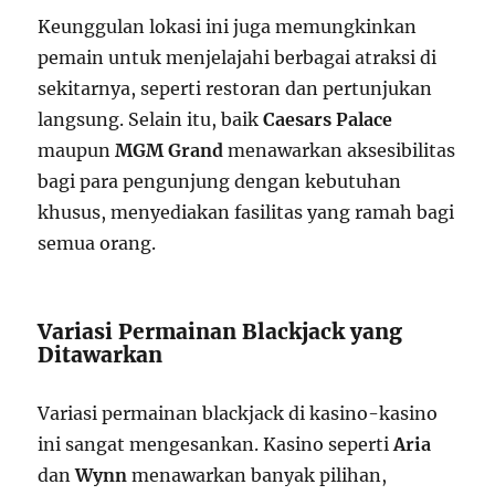
Keunggulan lokasi ini juga memungkinkan
pemain untuk menjelajahi berbagai atraksi di
sekitarnya, seperti restoran dan pertunjukan
langsung. Selain itu, baik
Caesars Palace
maupun
MGM Grand
menawarkan aksesibilitas
bagi para pengunjung dengan kebutuhan
khusus, menyediakan fasilitas yang ramah bagi
semua orang.
Variasi Permainan Blackjack yang
Ditawarkan
Variasi permainan blackjack di kasino-kasino
ini sangat mengesankan. Kasino seperti
Aria
dan
Wynn
menawarkan banyak pilihan,