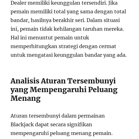
Dealer memiliki keunggulan tersendiri. Jika
pemain memiliki total yang sama dengan total
bandar, hasilnya berakhir seri. Dalam situasi
ini, pemain tidak kehilangan taruhan mereka.
Hal ini menuntut pemain untuk
memperhitungkan strategi dengan cermat
untuk mengatasi keunggulan bandar yang ada.
Analisis Aturan Tersembunyi
yang Mempengaruhi Peluang
Menang
Aturan tersembunyi dalam permainan
Blackjack dapat secara signifikan
mempengaruhi peluang menang pemain.