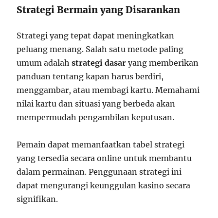
Strategi Bermain yang Disarankan
Strategi yang tepat dapat meningkatkan
peluang menang. Salah satu metode paling
umum adalah
strategi dasar
yang memberikan
panduan tentang kapan harus berdiri,
menggambar, atau membagi kartu. Memahami
nilai kartu dan situasi yang berbeda akan
mempermudah pengambilan keputusan.
Pemain dapat memanfaatkan tabel strategi
yang tersedia secara online untuk membantu
dalam permainan. Penggunaan strategi ini
dapat mengurangi keunggulan kasino secara
signifikan.