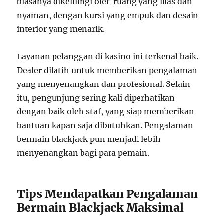
biasanya dikelilingi oleh ruang yang luas dan
nyaman, dengan kursi yang empuk dan desain
interior yang menarik.
Layanan pelanggan di kasino ini terkenal baik.
Dealer dilatih untuk memberikan pengalaman
yang menyenangkan dan profesional. Selain
itu, pengunjung sering kali diperhatikan
dengan baik oleh staf, yang siap memberikan
bantuan kapan saja dibutuhkan. Pengalaman
bermain blackjack pun menjadi lebih
menyenangkan bagi para pemain.
Tips Mendapatkan Pengalaman
Bermain Blackjack Maksimal