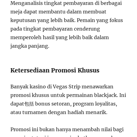
Menganalisis tingkat pembayaran di berbagai
meja dapat membantu dalam membuat
keputusan yang lebih baik. Pemain yang fokus
pada tingkat pembayaran cenderung
memperoleh hasil yang lebih baik dalam
jangka panjang.
Ketersediaan Promosi Khusus
Banyak kasino di Vegas Strip menawarkan
promosi khusus untuk permainan blackjack. Ini
dapat包括 bonus setoran, program loyalitas,
atau turnamen dengan hadiah menarik.
Promosi ini bukan hanya menambah nilai bagi