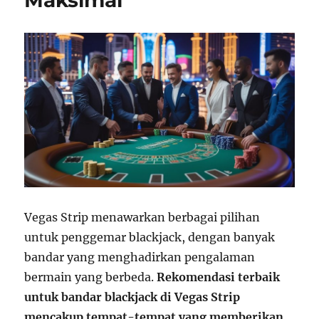
Maksimal
Vegas Strip menawarkan berbagai pilihan
untuk penggemar blackjack, dengan banyak
bandar yang menghadirkan pengalaman
bermain yang berbeda.
Rekomendasi terbaik
untuk bandar blackjack di Vegas Strip
mencakup tempat-tempat yang memberikan