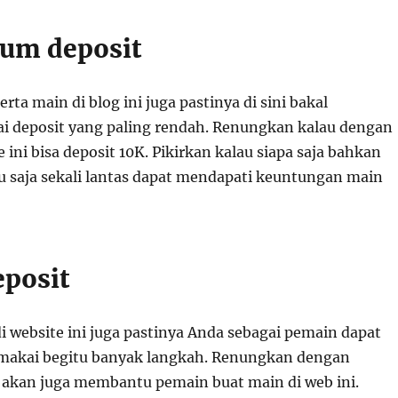
um deposit
ta main di blog ini juga pastinya di sini bakal
i deposit yang paling rendah. Renungkan kalau dengan
 ini bisa deposit 10K. Pikirkan kalau siapa saja bahkan
u saja sekali lantas dapat mendapati keuntungan main
eposit
 website ini juga pastinya Anda sebagai pemain dapat
emakai begitu banyak langkah. Renungkan dengan
 akan juga membantu pemain buat main di web ini.