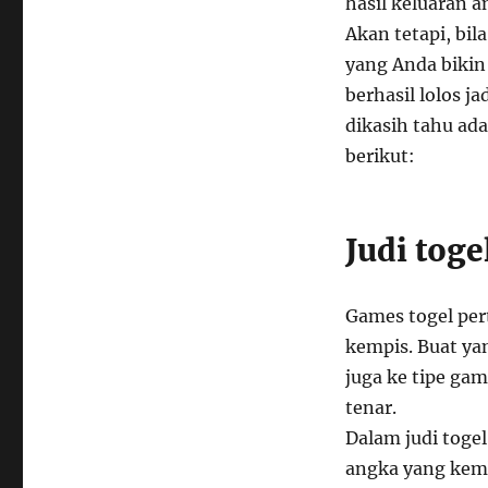
hasil keluaran 
Akan tetapi, bi
yang Anda bikin 
berhasil lolos j
dikasih tahu ada
berikut:
Judi tog
Games togel per
kempis. Buat ya
juga ke tipe gam
tenar.
Dalam judi toge
angka yang kem