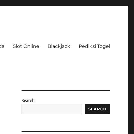
da
Slot Online
Blackjack
Pediksi Togel
Search
SEARCH