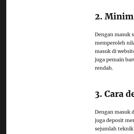
2. Minim
Dengan masuk ser
memperoleh nila
masuk di website
juga pemain bar
rendah.
3. Cara d
Dengan masuk di
juga deposit m
sejumlah teknik