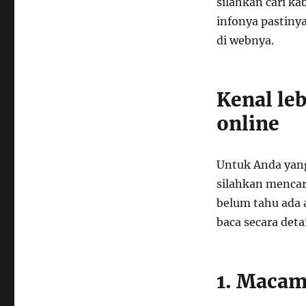
silahkan cari k
infonya pastiny
di webnya.
Kenal leb
online
Untuk Anda yang
silahkan mencari 
belum tahu ada 
baca secara detai
1. Macam