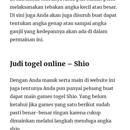
melaksanakan tebakan angka kecil atau besar.
Di sini juga Anda akan juga disuruh buat dapat
tentukan angka genap atau sampai angka
ganjil yang kedepannya akan ada di dalam
permainan ini.
Judi togel online – Shio
Dengan Anda masuk serta main di website ini
juga tentunya Anda pun punyai peluang buat
dapat main games togel Shio. Yang belum
ketahui jika games yang satu berikut sudah
pasti benar-benar ringan karena cukup
dimainkan melalui langkah menduga angka
shio.