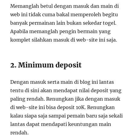
Memanglah betul dengan masuk dan main di
web ini tidak cuma bakal memperoleh begitu
banyak permainan lain bukan sekedar togel.
Apabila memanglah pengin bermain yang
komplet silahkan masuk di web-site ini saja.
2. Minimum deposit
Dengan masuk serta main di blog ini lantas
tentu di sini akan mendapat nilai deposit yang
paling rendah. Renungkan jika dengan masuk
di web-site ini bisa deposit 10K. Renungkan
kalau siapa saja sampai pemain baru saja sekali
lantas dapat mendapati keuntungan main
rendah.