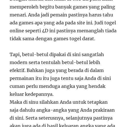
memperoleh begitu banyak games yang paling
menari. Anda jadi pemain pastinya harus tahu
ada games apa yang ada pada site ini. Judi togel
online seperti 4D ini pastinya memanglah tiada
tidak sama dengan games togel darat.
Tapi, betul-betul dipakai di sini sangatlah
modern serta tentulah betul-betul lebih
efektif. Bahkan juga yang berada di dalam
permainan itu itu juga tentu saja Anda di sini
cuman perlu menduga angka yang hendak
keluar kedepannya.
Maka di sinu silahkan Anda untuk tetapkan
saja dahulu angka-angka yang Anda prakiraan
di sini. Serta seterusnya, selanjutnya pastinya
akan juga ada di hasil keluaran angka yang ada