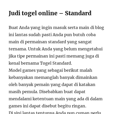
Judi togel online – Standard
Buat Anda yang ingin masuk serta main di blog
ini lantas sudah pasti Anda pun butuh coba
main di permainan standard yang sangat
ternama. Untuk Anda yang belum mengetahui
jika tipe permainan ini pasti memang juga di
kenal bernama Togel Standard.
Model games yang sebagai berikut malah
kebanyakan memanglah banyak dimainkan
oleh banyak pemain yang dapat di katakan
masih pemula. Disebabkan buat dapat
mendalami ketentuan main yang ada di dalam
games ini dapat disebut begitu ringan.
Di sini lantas tentunya Anda pun cuman perlu