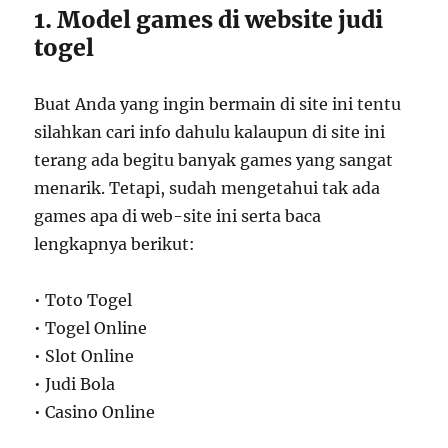
1. Model games di website judi
togel
Buat Anda yang ingin bermain di site ini tentu
silahkan cari info dahulu kalaupun di site ini
terang ada begitu banyak games yang sangat
menarik. Tetapi, sudah mengetahui tak ada
games apa di web-site ini serta baca
lengkapnya berikut:
• Toto Togel
• Togel Online
• Slot Online
• Judi Bola
• Casino Online