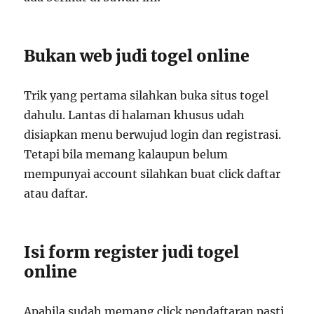
Bukan web judi togel online
Trik yang pertama silahkan buka situs togel
dahulu. Lantas di halaman khusus udah
disiapkan menu berwujud login dan registrasi.
Tetapi bila memang kalaupun belum
mempunyai account silahkan buat click daftar
atau daftar.
Isi form register judi togel
online
Apabila sudah memang click pendaftaran pasti