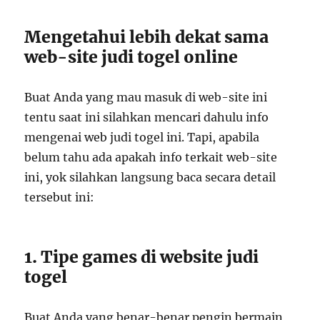
Mengetahui lebih dekat sama
web-site judi togel online
Buat Anda yang mau masuk di web-site ini
tentu saat ini silahkan mencari dahulu info
mengenai web judi togel ini. Tapi, apabila
belum tahu ada apakah info terkait web-site
ini, yok silahkan langsung baca secara detail
tersebut ini:
1. Tipe games di website judi
togel
Buat Anda yang benar-benar pengin bermain