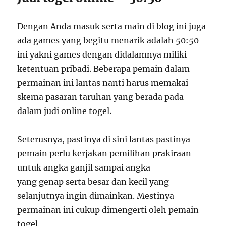
Dengan Anda masuk serta main di blog ini juga
ada games yang begitu menarik adalah 50:50
ini yakni games dengan didalamnya miliki
ketentuan pribadi. Beberapa pemain dalam
permainan ini lantas nanti harus memakai
skema pasaran taruhan yang berada pada
dalam judi online togel.
Seterusnya, pastinya di sini lantas pastinya
pemain perlu kerjakan pemilihan prakiraan
untuk angka ganjil sampai angka
yang genap serta besar dan kecil yang
selanjutnya ingin dimainkan. Mestinya
permainan ini cukup dimengerti oleh pemain
togel.