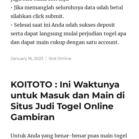
• Jika memanglah seluruhnya data udah betul
silahkan click submit.
• Selesai saat ini Anda udah sukses deposit
serta dapat langsung mulai perjudian togel apa
dan dapat main cukup dengan satu account.
P
C
January 16, 2023
Slot Online
o
a
s
t
t
e
KOITOTO : Ini Waktunya
e
g
d
o
untuk Masuk dan Main di
o
r
Situs Judi Togel Online
n
i
e
Gambiran
s
Untuk Anda yang benar-benar puas main togel