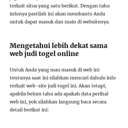
terkait situs yang satu berikut. Dengan tahu
infonya pastilah ini akan membantu Anda
untuk dapat masuk dan main di websitenya.
Mengetahui lebih dekat sama
web judi togel online
Untuk Anda yang mau masuk di web ini
tentunya saat ini silahkan mencari dahulu info
terkait web-site judi togel ini. Akan tetapi,
apabila belum tahu ada apakah data perihal
web ini, yok silahkan langsung baca secara
detail berikut ini: