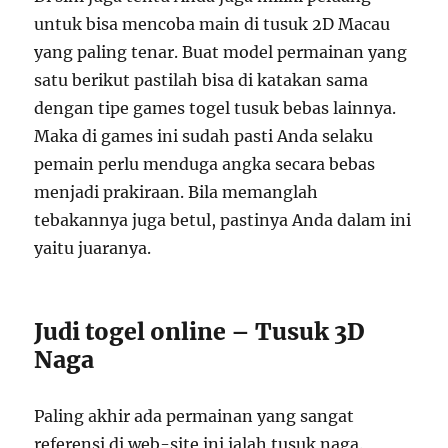
untuk bisa mencoba main di tusuk 2D Macau
yang paling tenar. Buat model permainan yang
satu berikut pastilah bisa di katakan sama
dengan tipe games togel tusuk bebas lainnya.
Maka di games ini sudah pasti Anda selaku
pemain perlu menduga angka secara bebas
menjadi prakiraan. Bila memanglah
tebakannya juga betul, pastinya Anda dalam ini
yaitu juaranya.
Judi togel online – Tusuk 3D
Naga
Paling akhir ada permainan yang sangat
referensi di web-site ini ialah tusuk naga.