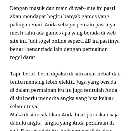
Dengan masuk dan main di web-site ini pasti
akan mendapat begitu banyak games yang
paling menari. Anda sebagai pemain pastinya
mesti tahu ada games apa yang berada di web-
site ini. Judi togel online seperti 4D ini pastinya
benar-benar tiada lain dengan permainan
togel darat.
Tapi, betul-betul dipakai di sini amat hebat dan
tentu memang lebih efektif. Juga yang berada
di dalam permainan itu itu juga tentulah Anda
di sini perlu menerka angka yang bisa keluar
selanjutnya.
Maka di sinu silahkan Anda buat putuskan saja
dahulu angka-angka yang Anda perkiraan di