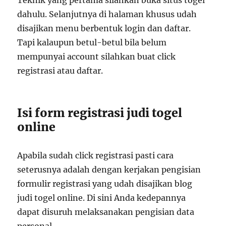
Teknik yang pertama silahkan buka situs togel
dahulu. Selanjutnya di halaman khusus udah
disajikan menu berbentuk login dan daftar.
Tapi kalaupun betul-betul bila belum
mempunyai account silahkan buat click
registrasi atau daftar.
Isi form registrasi judi togel
online
Apabila sudah click registrasi pasti cara
seterusnya adalah dengan kerjakan pengisian
formulir registrasi yang udah disajikan blog
judi togel online. Di sini Anda kedepannya
dapat disuruh melaksanakan pengisian data