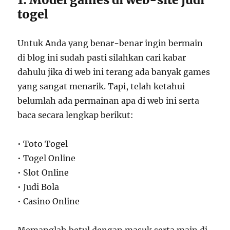
togel
Untuk Anda yang benar-benar ingin bermain
di blog ini sudah pasti silahkan cari kabar
dahulu jika di web ini terang ada banyak games
yang sangat menarik. Tapi, telah ketahui
belumlah ada permainan apa di web ini serta
baca secara lengkap berikut:
• Toto Togel
• Togel Online
• Slot Online
• Judi Bola
• Casino Online