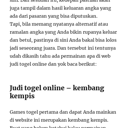
sini. Dan sesudah itu, kedepan pastilah akan
juga tampil dalam hasil keluaran angka yang
ada dari pasaran yang bisa diputuskan.
Tapi, bila memang nyatanya alternatif atau
ramalan angka yang Anda bikin rupanya keluar
dan betul, pastinya di sini Anda bakal bisa lolos
jadi seseorang juara. Dan tersebut ini tentunya
udah dikasih tahu ada permainan apa di web
judi togel online dan yok baca berikut:
Judi togel online – kembang
kempis
Games togel pertama dan dapat Anda mainkan
di website ini merupakan kembang kempis.