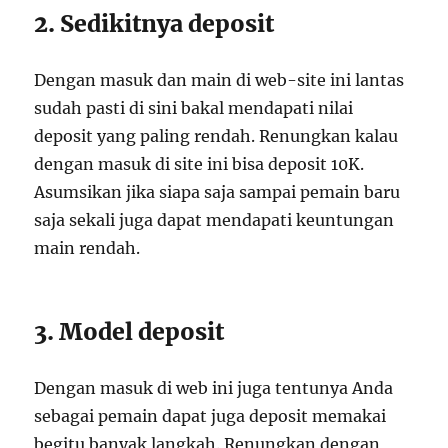
2. Sedikitnya deposit
Dengan masuk dan main di web-site ini lantas
sudah pasti di sini bakal mendapati nilai
deposit yang paling rendah. Renungkan kalau
dengan masuk di site ini bisa deposit 10K.
Asumsikan jika siapa saja sampai pemain baru
saja sekali juga dapat mendapati keuntungan
main rendah.
3. Model deposit
Dengan masuk di web ini juga tentunya Anda
sebagai pemain dapat juga deposit memakai
begitu banyak langkah. Renungkan dengan