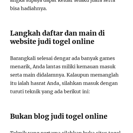
angka supaya dapat keluar selaku juara serta
bisa hadiahnya.
Langkah daftar dan main di
website judi togel online
Barangkali selesai dengar ada banyak games
menarik, Anda lantas miliki kemauan masuk
serta main didalamnya. Kalaupun memanglah
itu ialah hasrat Anda, silahkan masuk dengan
turuti teknik yang ada berikut ini:
Bukan blog judi togel online