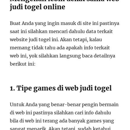
judi togel online
Buat Anda yang ingin masuk di site ini pastinya
saat ini silahkan mencari dahulu data terkait
website judi togel ini. Akan tetapi, kalau
memang tidak tahu ada apakah info terkait
web ini, yok silahkan langsung baca detailnya
berikut ini:
1. Tipe games di web judi togel
Untuk Anda yang benar-benar pengin bermain
di web ini pastinya silahkan cari info dahulu
bila di web ini terang ada banyak games yang
sangat menarik. Akan tetapi, sudah ketahui