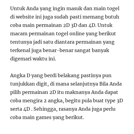
Untuk Anda yang ingin masuk dan main togel
di website ini juga sudah pasti memang butuh
coba main permainan 2D 3D dan 4D. Untuk
macam permainan togel online yang berikut
tentunya jadi satu diantara permainan yang
terkenal juga benar-benar sangat banyak
digemari waktu ini.
Angka D yang berdi belakang pastinya pun
tunjukkan digit, di mana selanjutnya Bila Anda
pilih permainan 2D itu maknanya Anda dapat
coba mengira 2 angka, begitu pula buat type 3D
serta 4D . Sehingga, rasanya Anda juga perlu
coba main games yang berikut.