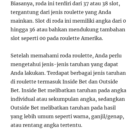
Biasanya, roda ini terdiri dari 37 atau 38 slot,
tergantung dari jenis roulette yang Anda
mainkan. Slot di roda ini memiliki angka dari 0
hingga 36 atau bahkan mendukung tambahan
slot seperti 00 pada roulette Amerika.
Setelah memahami roda roulette, Anda perlu
mengetahui jenis-jenis taruhan yang dapat
Anda lakukan. Terdapat berbagai jenis taruhan
di roulette termasuk Inside Bet dan Outside
Bet. Inside Bet melibatkan taruhan pada angka
individual atau sekumpulan angka, sedangkan
Outside Bet melibatkan taruhan pada hasil
yang lebih umum seperti warna, ganjil/genap,
atau rentang angka tertentu.