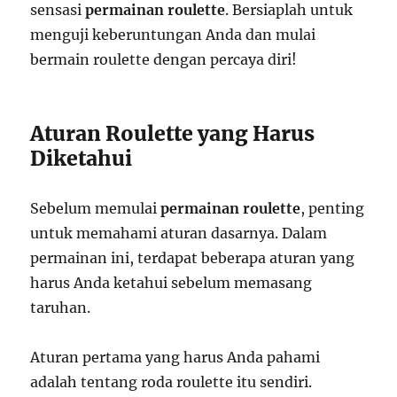
sensasi
permainan roulette
. Bersiaplah untuk
menguji keberuntungan Anda dan mulai
bermain roulette dengan percaya diri!
Aturan Roulette yang Harus
Diketahui
Sebelum memulai
permainan roulette
, penting
untuk memahami aturan dasarnya. Dalam
permainan ini, terdapat beberapa aturan yang
harus Anda ketahui sebelum memasang
taruhan.
Aturan pertama yang harus Anda pahami
adalah tentang roda roulette itu sendiri.