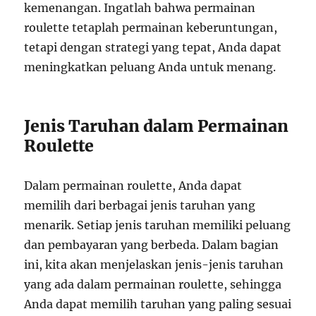
kemenangan. Ingatlah bahwa permainan
roulette tetaplah permainan keberuntungan,
tetapi dengan strategi yang tepat, Anda dapat
meningkatkan peluang Anda untuk menang.
Jenis Taruhan dalam Permainan
Roulette
Dalam permainan roulette, Anda dapat
memilih dari berbagai jenis taruhan yang
menarik. Setiap jenis taruhan memiliki peluang
dan pembayaran yang berbeda. Dalam bagian
ini, kita akan menjelaskan jenis-jenis taruhan
yang ada dalam permainan roulette, sehingga
Anda dapat memilih taruhan yang paling sesuai