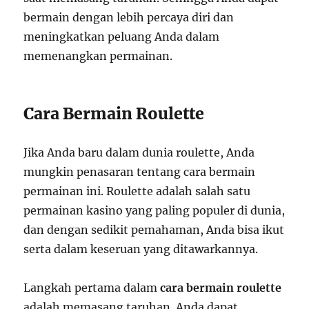
bermain dengan lebih percaya diri dan
meningkatkan peluang Anda dalam
memenangkan permainan.
Cara Bermain Roulette
Jika Anda baru dalam dunia roulette, Anda
mungkin penasaran tentang cara bermain
permainan ini. Roulette adalah salah satu
permainan kasino yang paling populer di dunia,
dan dengan sedikit pemahaman, Anda bisa ikut
serta dalam keseruan yang ditawarkannya.
Langkah pertama dalam
cara bermain roulette
adalah memasang taruhan. Anda dapat