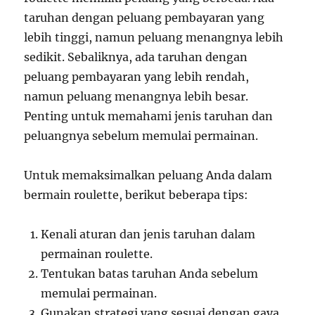
taruhan dengan peluang pembayaran yang
lebih tinggi, namun peluang menangnya lebih
sedikit. Sebaliknya, ada taruhan dengan
peluang pembayaran yang lebih rendah,
namun peluang menangnya lebih besar.
Penting untuk memahami jenis taruhan dan
peluangnya sebelum memulai permainan.
Untuk memaksimalkan peluang Anda dalam
bermain roulette, berikut beberapa tips:
Kenali aturan dan jenis taruhan dalam
permainan roulette.
Tentukan batas taruhan Anda sebelum
memulai permainan.
Gunakan strategi yang sesuai dengan gaya