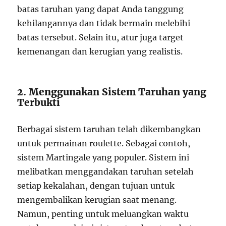
batas taruhan yang dapat Anda tanggung
kehilangannya dan tidak bermain melebihi
batas tersebut. Selain itu, atur juga target
kemenangan dan kerugian yang realistis.
2. Menggunakan Sistem Taruhan yang
Terbukti
Berbagai sistem taruhan telah dikembangkan
untuk permainan roulette. Sebagai contoh,
sistem Martingale yang populer. Sistem ini
melibatkan menggandakan taruhan setelah
setiap kekalahan, dengan tujuan untuk
mengembalikan kerugian saat menang.
Namun, penting untuk meluangkan waktu