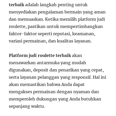
terbaik
adalah langkah penting untuk
menyediakan pengalaman bermain yang aman
dan memuaskan. Ketika memilih platform judi
roulette, pastikan untuk mempertimbangkan
faktor-faktor seperti reputasi, keamanan,
variasi permainan, dan kualitas layanan.
Platform judi roulette terbaik
akan
menawarkan antarmuka yang mudah
digunakan, deposit dan penarikan yang cepat,
serta layanan pelanggan yang responsif. Hal ini
akan memastikan bahwa Anda dapat
mengakses permainan dengan nyaman dan
memperoleh dukungan yang Anda butuhkan
sepanjang waktu.