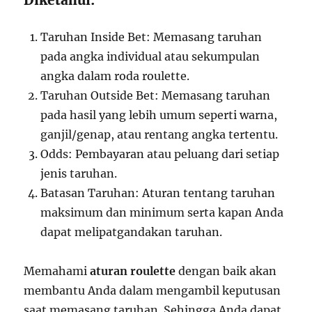
Taruhan Inside Bet: Memasang taruhan
pada angka individual atau sekumpulan
angka dalam roda roulette.
Taruhan Outside Bet: Memasang taruhan
pada hasil yang lebih umum seperti warna,
ganjil/genap, atau rentang angka tertentu.
Odds: Pembayaran atau peluang dari setiap
jenis taruhan.
Batasan Taruhan: Aturan tentang taruhan
maksimum dan minimum serta kapan Anda
dapat melipatgandakan taruhan.
Memahami
aturan roulette
dengan baik akan
membantu Anda dalam mengambil keputusan
saat memasang taruhan. Sehingga Anda dapat