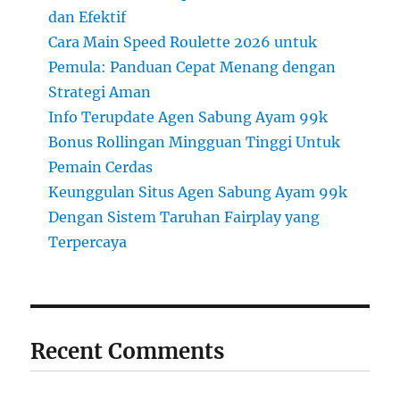
dan Efektif
Cara Main Speed Roulette 2026 untuk
Pemula: Panduan Cepat Menang dengan
Strategi Aman
Info Terupdate Agen Sabung Ayam 99k
Bonus Rollingan Mingguan Tinggi Untuk
Pemain Cerdas
Keunggulan Situs Agen Sabung Ayam 99k
Dengan Sistem Taruhan Fairplay yang
Terpercaya
Recent Comments