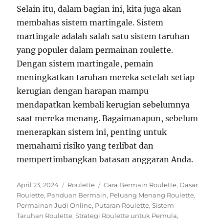
Selain itu, dalam bagian ini, kita juga akan
membahas sistem martingale. Sistem
martingale adalah salah satu sistem taruhan
yang populer dalam permainan roulette.
Dengan sistem martingale, pemain
meningkatkan taruhan mereka setelah setiap
kerugian dengan harapan mampu
mendapatkan kembali kerugian sebelumnya
saat mereka menang. Bagaimanapun, sebelum
menerapkan sistem ini, penting untuk
memahami risiko yang terlibat dan
mempertimbangkan batasan anggaran Anda.
P
C
T
April 23, 2024
Roulette
Cara Bermain Roulette
,
Dasar
o
a
a
Roulette
,
Panduan Bermain
,
Peluang Menang Roulette
,
s
t
g
Permainan Judi Online
,
Putaran Roulette
,
Sistem
t
e
s
Taruhan Roulette
,
Strategi Roulette untuk Pemula
,