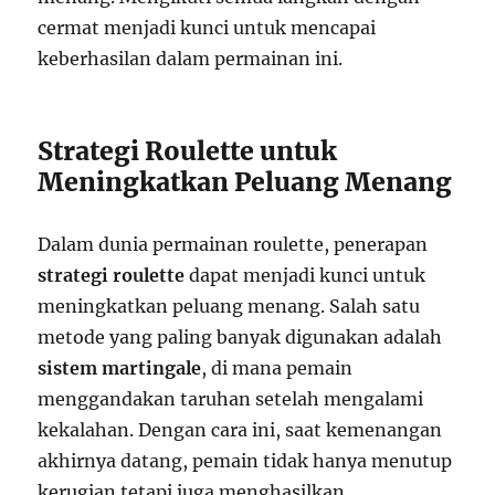
cermat menjadi kunci untuk mencapai
keberhasilan dalam permainan ini.
Strategi Roulette untuk
Meningkatkan Peluang Menang
Dalam dunia permainan roulette, penerapan
strategi roulette
dapat menjadi kunci untuk
meningkatkan peluang menang. Salah satu
metode yang paling banyak digunakan adalah
sistem martingale
, di mana pemain
menggandakan taruhan setelah mengalami
kekalahan. Dengan cara ini, saat kemenangan
akhirnya datang, pemain tidak hanya menutup
kerugian tetapi juga menghasilkan