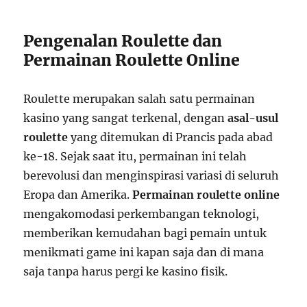
Pengenalan Roulette dan
Permainan Roulette Online
Roulette merupakan salah satu permainan
kasino yang sangat terkenal, dengan
asal-usul
roulette
yang ditemukan di Prancis pada abad
ke-18. Sejak saat itu, permainan ini telah
berevolusi dan menginspirasi variasi di seluruh
Eropa dan Amerika.
Permainan roulette online
mengakomodasi perkembangan teknologi,
memberikan kemudahan bagi pemain untuk
menikmati game ini kapan saja dan di mana
saja tanpa harus pergi ke kasino fisik.