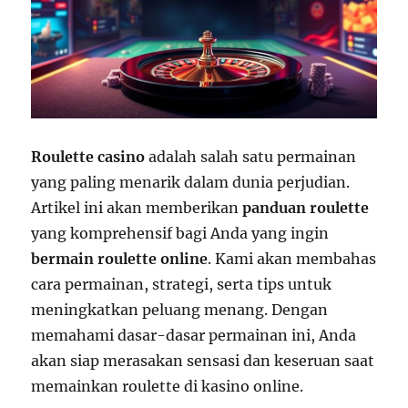
Roulette casino
adalah salah satu permainan
yang paling menarik dalam dunia perjudian.
Artikel ini akan memberikan
panduan roulette
yang komprehensif bagi Anda yang ingin
bermain roulette online
. Kami akan membahas
cara permainan, strategi, serta tips untuk
meningkatkan peluang menang. Dengan
memahami dasar-dasar permainan ini, Anda
akan siap merasakan sensasi dan keseruan saat
memainkan roulette di kasino online.