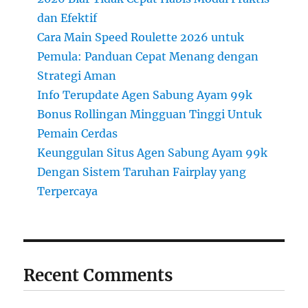
dan Efektif
Cara Main Speed Roulette 2026 untuk
Pemula: Panduan Cepat Menang dengan
Strategi Aman
Info Terupdate Agen Sabung Ayam 99k
Bonus Rollingan Mingguan Tinggi Untuk
Pemain Cerdas
Keunggulan Situs Agen Sabung Ayam 99k
Dengan Sistem Taruhan Fairplay yang
Terpercaya
Recent Comments