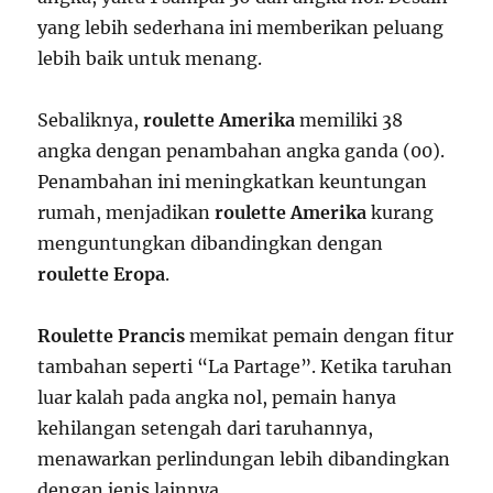
yang lebih sederhana ini memberikan peluang
lebih baik untuk menang.
Sebaliknya,
roulette Amerika
memiliki 38
angka dengan penambahan angka ganda (00).
Penambahan ini meningkatkan keuntungan
rumah, menjadikan
roulette Amerika
kurang
menguntungkan dibandingkan dengan
roulette Eropa
.
Roulette Prancis
memikat pemain dengan fitur
tambahan seperti “La Partage”. Ketika taruhan
luar kalah pada angka nol, pemain hanya
kehilangan setengah dari taruhannya,
menawarkan perlindungan lebih dibandingkan
dengan jenis lainnya.