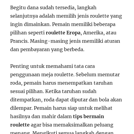
Begitu dana sudah tersedia, langkah
selanjutnya adalah memilih jenis roulette yang
ingin dimainkan. Pemain memiliki beberapa
pilihan seperti
roulette Eropa
, Amerika, atau
Prancis. Masing-masing jenis memiliki aturan
dan pembayaran yang berbeda.
Penting untuk memahami tata cara
penggunaan meja roulette. Sebelum memutar
roda, pemain harus menempatkan taruhan
sesuai pilihan. Ketika taruhan sudah
ditempatkan, roda dapat diputar dan bola akan
dilempar. Pemain harus siap untuk melihat
hasilnya dan mahir dalam
tips bermain
roulette
agar bisa memaksimalkan peluang
menang. Mengikuti semua langkah dengan