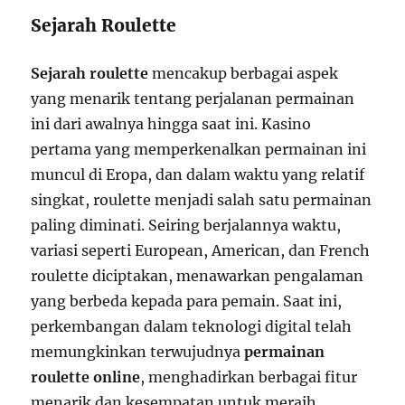
Sejarah Roulette
Sejarah roulette
mencakup berbagai aspek
yang menarik tentang perjalanan permainan
ini dari awalnya hingga saat ini. Kasino
pertama yang memperkenalkan permainan ini
muncul di Eropa, dan dalam waktu yang relatif
singkat, roulette menjadi salah satu permainan
paling diminati. Seiring berjalannya waktu,
variasi seperti European, American, dan French
roulette diciptakan, menawarkan pengalaman
yang berbeda kepada para pemain. Saat ini,
perkembangan dalam teknologi digital telah
memungkinkan terwujudnya
permainan
roulette online
, menghadirkan berbagai fitur
menarik dan kesempatan untuk meraih