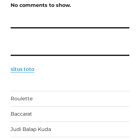
No comments to show.
situs toto
Roulette
Baccarat
Judi Balap Kuda