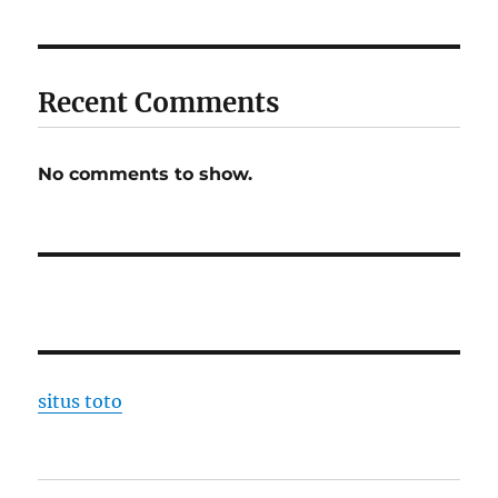
Recent Comments
No comments to show.
situs toto