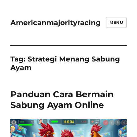
Americanmajorityracing
MENU
Tag:
Strategi Menang Sabung
Ayam
Panduan Cara Bermain
Sabung Ayam Online