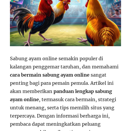
Sabung ayam online semakin populer di
kalangan penggemar taruhan, dan memahami
cara bermain sabung ayam online
sangat
penting bagi para pemain pemula. Artikel ini
akan memberikan
panduan lengkap sabung
ayam online
, termasuk cara bermain, strategi
untuk menang, serta tips memilih situs yang
terpercaya. Dengan informasi berharga ini,
pembaca dapat meningkatkan peluang