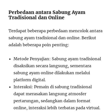
Perbedaan antara Sabung Ayam
Tradisional dan Online
Terdapat beberapa perbedaan mencolok antara
sabung ayam tradisional dan online. Berikut
adalah beberapa poin penting:
Metode Penyajian: Sabung ayam tradisional
disaksikan secara langsung, sementara
sabung ayam online dilakukan melalui
platform digital.
Interaksi: Pemain di sabung tradisional
dapat merasakan langsung atmosfer
pertarungan, sedangkan dalam format
online, interaksi lebih terbatas pada virtual.