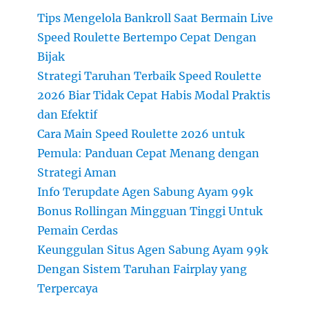
Tips Mengelola Bankroll Saat Bermain Live
Speed Roulette Bertempo Cepat Dengan
Bijak
Strategi Taruhan Terbaik Speed Roulette
2026 Biar Tidak Cepat Habis Modal Praktis
dan Efektif
Cara Main Speed Roulette 2026 untuk
Pemula: Panduan Cepat Menang dengan
Strategi Aman
Info Terupdate Agen Sabung Ayam 99k
Bonus Rollingan Mingguan Tinggi Untuk
Pemain Cerdas
Keunggulan Situs Agen Sabung Ayam 99k
Dengan Sistem Taruhan Fairplay yang
Terpercaya