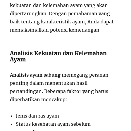
kekuatan dan kelemahan ayam yang akan
dipertarungkan. Dengan pemahaman yang
baik tentang karakteristik ayam, Anda dapat
memaksimalkan potensi kemenangan.
Analisis Kekuatan dan Kelemahan
Ayam
Analisis ayam sabung
memegang peranan
penting dalam menentukan hasil
pertandingan. Beberapa faktor yang harus
diperhatikan mencakup:
Jenis dan ras ayam
Status kesehatan ayam sebelum