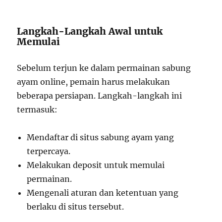
Langkah-Langkah Awal untuk
Memulai
Sebelum terjun ke dalam permainan sabung
ayam online, pemain harus melakukan
beberapa persiapan. Langkah-langkah ini
termasuk:
Mendaftar di situs sabung ayam yang
terpercaya.
Melakukan deposit untuk memulai
permainan.
Mengenali aturan dan ketentuan yang
berlaku di situs tersebut.