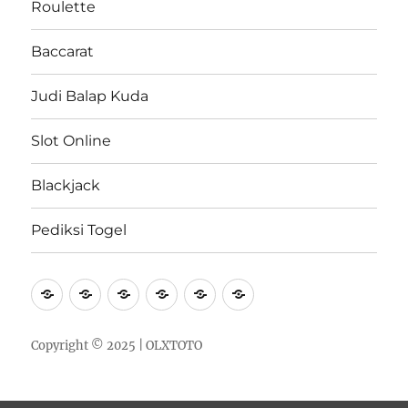
Roulette
Baccarat
Judi Balap Kuda
Slot Online
Blackjack
Pediksi Togel
Roulette
Baccarat
Judi
Slot
Blackjack
Pediksi
Balap
Online
Togel
Kuda
Copyright © 2025 |
OLXTOTO