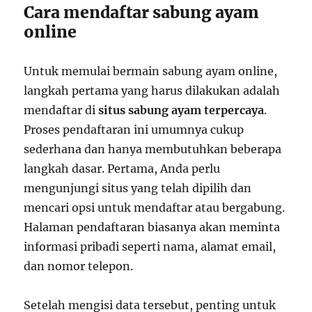
Cara mendaftar sabung ayam
online
Untuk memulai bermain sabung ayam online,
langkah pertama yang harus dilakukan adalah
mendaftar di
situs sabung ayam terpercaya
.
Proses pendaftaran ini umumnya cukup
sederhana dan hanya membutuhkan beberapa
langkah dasar. Pertama, Anda perlu
mengunjungi situs yang telah dipilih dan
mencari opsi untuk mendaftar atau bergabung.
Halaman pendaftaran biasanya akan meminta
informasi pribadi seperti nama, alamat email,
dan nomor telepon.
Setelah mengisi data tersebut, penting untuk