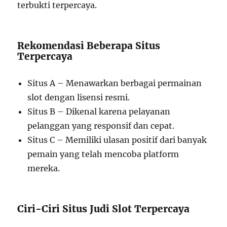
terbukti terpercaya.
Rekomendasi Beberapa Situs
Terpercaya
Situs A – Menawarkan berbagai permainan
slot dengan lisensi resmi.
Situs B – Dikenal karena pelayanan
pelanggan yang responsif dan cepat.
Situs C – Memiliki ulasan positif dari banyak
pemain yang telah mencoba platform
mereka.
Ciri-Ciri Situs Judi Slot Terpercaya