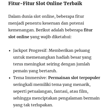
Fitur-Fitur Slot Online Terbaik
Dalam dunia slot online, beberapa fitur
menjadi penentu keseruan dan potensi
kemenangan. Berikut adalah beberapa
fitur
slot online
yang wajib diketahui:
Jackpot Progresif: Memberikan peluang
untuk memenangkan hadiah besar yang
terus meningkat seiring dengan jumlah
pemain yang bertaruh.
Tema Immersive:
Permainan slot terpopuler
seringkali memiliki tema yang menarik,
seperti petualangan, fantasi, atau film,
sehingga menciptakan pengalaman bermain
yang tak terlupakan.