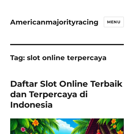
Americanmajorityracing
MENU
Tag:
slot online terpercaya
Daftar Slot Online Terbaik
dan Terpercaya di
Indonesia