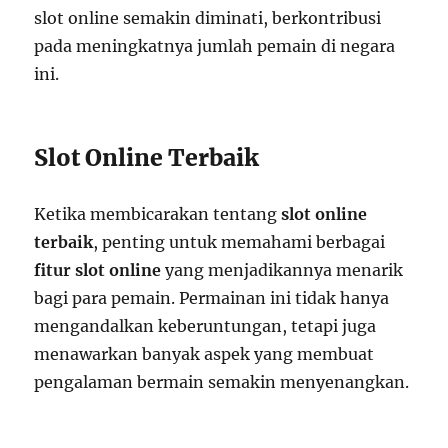
slot online semakin diminati, berkontribusi
pada meningkatnya jumlah pemain di negara
ini.
Slot Online Terbaik
Ketika membicarakan tentang
slot online
terbaik
, penting untuk memahami berbagai
fitur slot online
yang menjadikannya menarik
bagi para pemain. Permainan ini tidak hanya
mengandalkan keberuntungan, tetapi juga
menawarkan banyak aspek yang membuat
pengalaman bermain semakin menyenangkan.