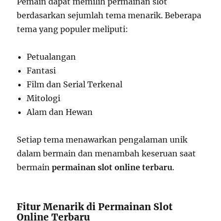
Pemain dapat memilih permainan slot
berdasarkan sejumlah tema menarik. Beberapa
tema yang populer meliputi:
Petualangan
Fantasi
Film dan Serial Terkenal
Mitologi
Alam dan Hewan
Setiap tema menawarkan pengalaman unik
dalam bermain dan menambah keseruan saat
bermain
permainan slot online terbaru
.
Fitur Menarik di Permainan Slot
Online Terbaru