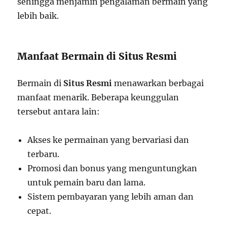
sehingga menjamin pengalaman bermain yang
lebih baik.
Manfaat Bermain di Situs Resmi
Bermain di
Situs Resmi
menawarkan berbagai
manfaat menarik. Beberapa keunggulan
tersebut antara lain:
Akses ke permainan yang bervariasi dan
terbaru.
Promosi dan bonus yang menguntungkan
untuk pemain baru dan lama.
Sistem pembayaran yang lebih aman dan
cepat.