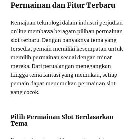
Permainan dan Fitur Terbaru
Kemajuan teknologi dalam industri perjudian
online membawa beragam pilihan permainan
slot terbaru. Dengan banyaknya tema yang
tersedia, pemain memiliki kesempatan untuk
memilih permainan sesuai dengan minat
mereka. Dari petualangan menegangkan
hingga tema fantasi yang memukau, setiap
pemain dapat menemukan permainan slot
yang cocok.
Pilih Permainan Slot Berdasarkan
Tema