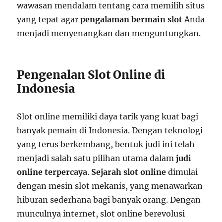
wawasan mendalam tentang cara memilih situs
yang tepat agar
pengalaman bermain slot
Anda
menjadi menyenangkan dan menguntungkan.
Pengenalan Slot Online di
Indonesia
Slot online memiliki daya tarik yang kuat bagi
banyak pemain di Indonesia. Dengan teknologi
yang terus berkembang, bentuk judi ini telah
menjadi salah satu pilihan utama dalam
judi
online terpercaya
.
Sejarah slot online
dimulai
dengan mesin slot mekanis, yang menawarkan
hiburan sederhana bagi banyak orang. Dengan
munculnya internet, slot online berevolusi