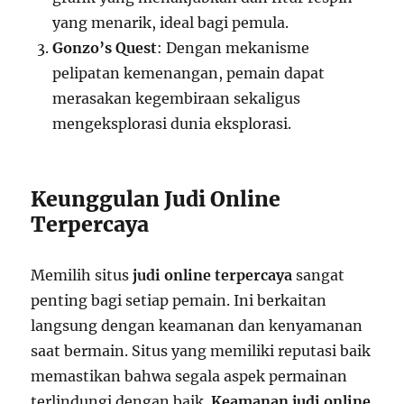
yang menarik, ideal bagi pemula.
Gonzo’s Quest
: Dengan mekanisme
pelipatan kemenangan, pemain dapat
merasakan kegembiraan sekaligus
mengeksplorasi dunia eksplorasi.
Keunggulan Judi Online
Terpercaya
Memilih situs
judi online terpercaya
sangat
penting bagi setiap pemain. Ini berkaitan
langsung dengan keamanan dan kenyamanan
saat bermain. Situs yang memiliki reputasi baik
memastikan bahwa segala aspek permainan
terlindungi dengan baik.
Keamanan judi online