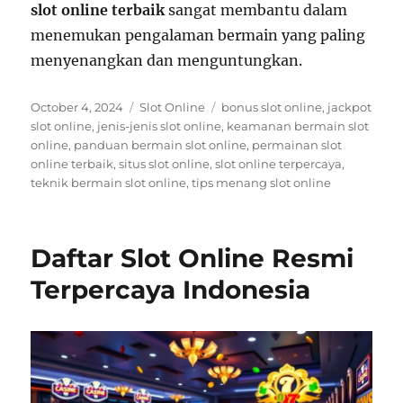
slot online terbaik
sangat membantu dalam
menemukan pengalaman bermain yang paling
menyenangkan dan menguntungkan.
P
C
T
October 4, 2024
Slot Online
bonus slot online
,
jackpot
o
a
a
slot online
,
jenis-jenis slot online
,
keamanan bermain slot
s
t
g
online
,
panduan bermain slot online
,
permainan slot
t
e
s
online terbaik
,
situs slot online
,
slot online terpercaya
,
e
g
teknik bermain slot online
,
tips menang slot online
d
o
o
r
n
i
Daftar Slot Online Resmi
e
s
Terpercaya Indonesia