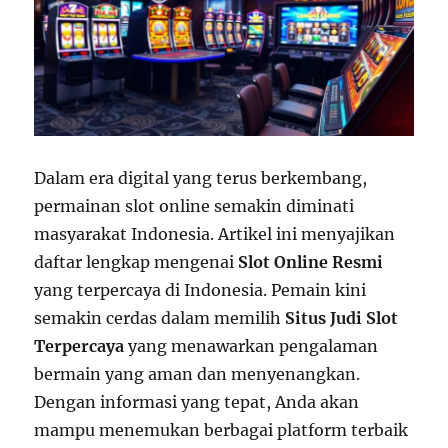
Dalam era digital yang terus berkembang,
permainan slot online semakin diminati
masyarakat Indonesia. Artikel ini menyajikan
daftar lengkap mengenai
Slot Online Resmi
yang terpercaya di Indonesia. Pemain kini
semakin cerdas dalam memilih
Situs Judi Slot
Terpercaya
yang menawarkan pengalaman
bermain yang aman dan menyenangkan.
Dengan informasi yang tepat, Anda akan
mampu menemukan berbagai platform terbaik