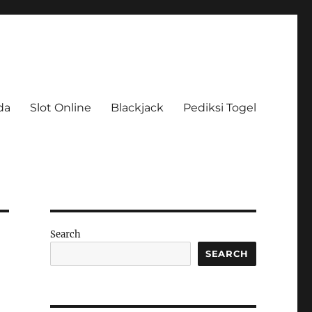
da
Slot Online
Blackjack
Pediksi Togel
Search
SEARCH