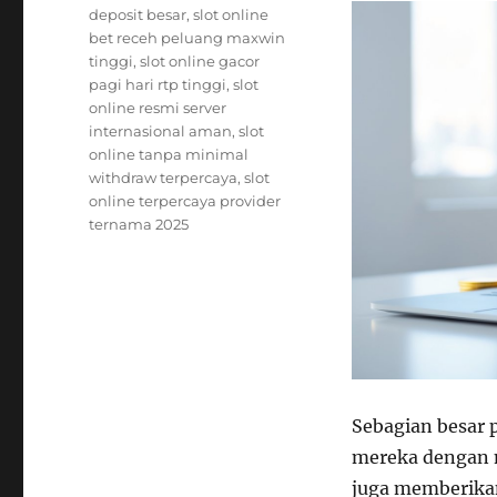
deposit besar
,
slot online
bet receh peluang maxwin
tinggi
,
slot online gacor
pagi hari rtp tinggi
,
slot
online resmi server
internasional aman
,
slot
online tanpa minimal
withdraw terpercaya
,
slot
online terpercaya provider
ternama 2025
Sebagian besar
mereka dengan 
juga memberika