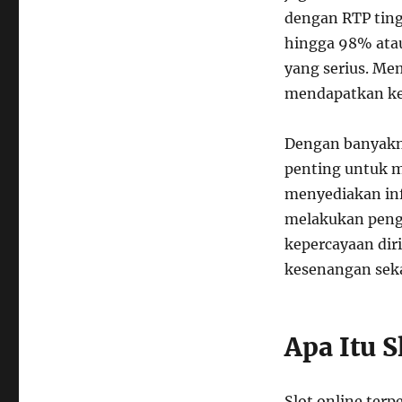
dengan RTP tin
hingga 98% atau
yang serius. Me
mendapatkan ke
Dengan banyaknya
penting untuk m
menyediakan inf
melakukan peng
kepercayaan dir
kesenangan seka
Apa Itu S
Slot online ter