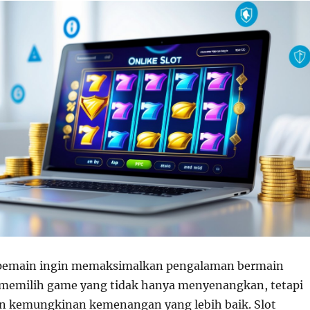
 pemain ingin memaksimalkan pengalaman bermain
memilih game yang tidak hanya menyenangkan, tetapi
n kemungkinan kemenangan yang lebih baik. Slot