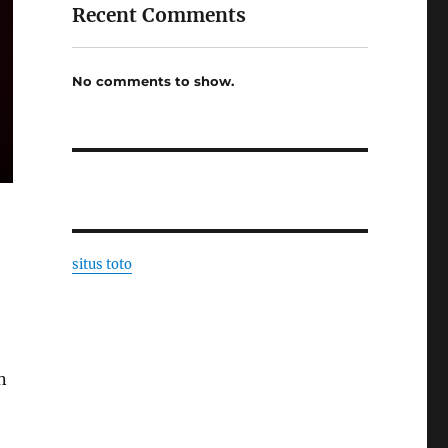
Recent Comments
No comments to show.
situs toto
n