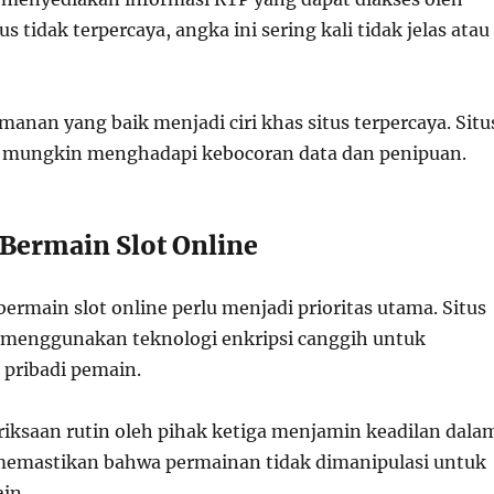
s tidak terpercaya, angka ini sering kali tidak jelas atau
manan yang baik menjadi ciri khas situs terpercaya. Situ
a mungkin menghadapi kebocoran data dan penipuan.
ermain Slot Online
rmain slot online perlu menjadi prioritas utama. Situs
 menggunakan teknologi enkripsi canggih untuk
 pribadi pemain.
eriksaan rutin oleh pihak ketiga menjamin keadilan dala
memastikan bahwa permainan tidak dimanipulasi untuk
in.