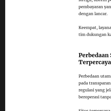
pembayaran yan
dengan lancar.
Keempat, layan
tim dukungan ka
Perbedaan 
Terpercaya
Perbedaan utama 
pada transparans
regulasi yang jel
beroperasi tan
Situs terpercay