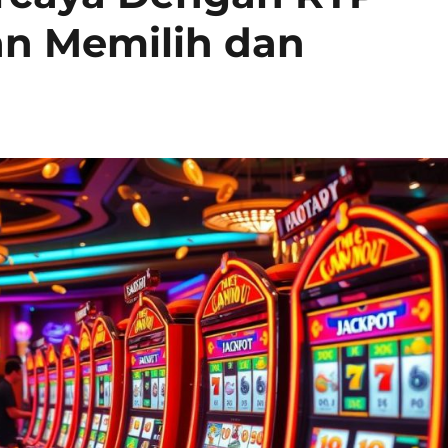
an Memilih dan