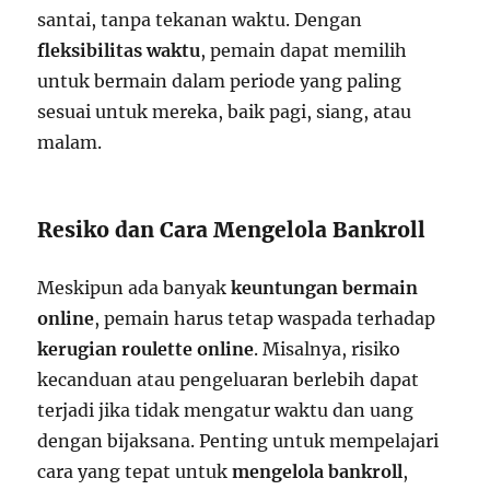
santai, tanpa tekanan waktu. Dengan
fleksibilitas waktu
, pemain dapat memilih
untuk bermain dalam periode yang paling
sesuai untuk mereka, baik pagi, siang, atau
malam.
Resiko dan Cara Mengelola Bankroll
Meskipun ada banyak
keuntungan bermain
online
, pemain harus tetap waspada terhadap
kerugian roulette online
. Misalnya, risiko
kecanduan atau pengeluaran berlebih dapat
terjadi jika tidak mengatur waktu dan uang
dengan bijaksana. Penting untuk mempelajari
cara yang tepat untuk
mengelola bankroll
,