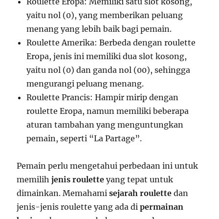
Roulette Eropa: Memiliki satu slot kosong,
yaitu nol (0), yang memberikan peluang
menang yang lebih baik bagi pemain.
Roulette Amerika: Berbeda dengan roulette
Eropa, jenis ini memiliki dua slot kosong,
yaitu nol (0) dan ganda nol (00), sehingga
mengurangi peluang menang.
Roulette Prancis: Hampir mirip dengan
roulette Eropa, namun memiliki beberapa
aturan tambahan yang menguntungkan
pemain, seperti “La Partage”.
Pemain perlu mengetahui perbedaan ini untuk
memilih
jenis roulette
yang tepat untuk
dimainkan. Memahami
sejarah roulette
dan
jenis-jenis roulette yang ada di
permainan