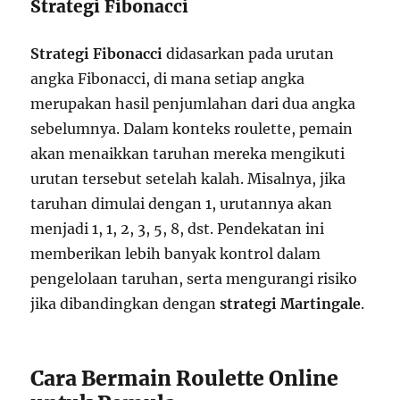
Strategi Fibonacci
Strategi Fibonacci
didasarkan pada urutan
angka Fibonacci, di mana setiap angka
merupakan hasil penjumlahan dari dua angka
sebelumnya. Dalam konteks roulette, pemain
akan menaikkan taruhan mereka mengikuti
urutan tersebut setelah kalah. Misalnya, jika
taruhan dimulai dengan 1, urutannya akan
menjadi 1, 1, 2, 3, 5, 8, dst. Pendekatan ini
memberikan lebih banyak kontrol dalam
pengelolaan taruhan, serta mengurangi risiko
jika dibandingkan dengan
strategi Martingale
.
Cara Bermain Roulette Online