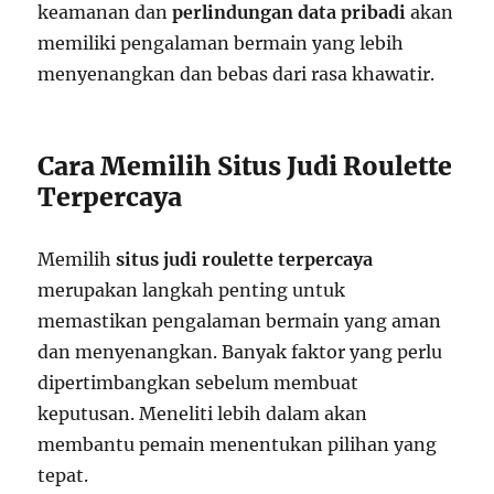
keamanan dan
perlindungan data pribadi
akan
memiliki pengalaman bermain yang lebih
menyenangkan dan bebas dari rasa khawatir.
Cara Memilih Situs Judi Roulette
Terpercaya
Memilih
situs judi roulette terpercaya
merupakan langkah penting untuk
memastikan pengalaman bermain yang aman
dan menyenangkan. Banyak faktor yang perlu
dipertimbangkan sebelum membuat
keputusan. Meneliti lebih dalam akan
membantu pemain menentukan pilihan yang
tepat.