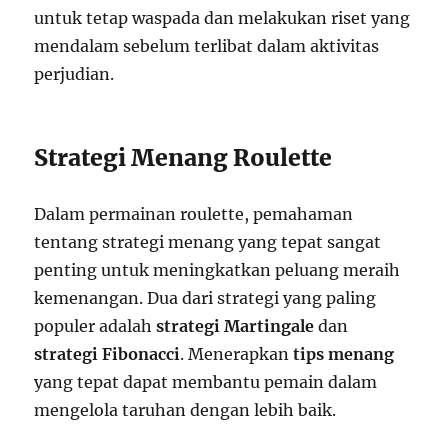
untuk tetap waspada dan melakukan riset yang
mendalam sebelum terlibat dalam aktivitas
perjudian.
Strategi Menang Roulette
Dalam permainan roulette, pemahaman
tentang strategi menang yang tepat sangat
penting untuk meningkatkan peluang meraih
kemenangan. Dua dari strategi yang paling
populer adalah
strategi Martingale
dan
strategi Fibonacci
. Menerapkan
tips menang
yang tepat dapat membantu pemain dalam
mengelola taruhan dengan lebih baik.