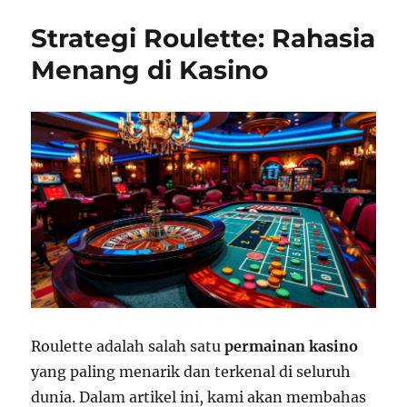
n
i
Strategi Roulette: Rahasia
e
s
Menang di Kasino
Roulette adalah salah satu
permainan kasino
yang paling menarik dan terkenal di seluruh
dunia. Dalam artikel ini, kami akan membahas