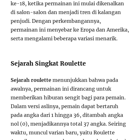
ke-18, ketika permainan ini mulai dikenalkan
di salon-salon dan menjadi tren di kalangan
penjudi. Dengan perkembangannya,
permainan ini menyebar ke Eropa dan Amerika,
serta mengalami beberapa variasi menarik.
Sejarah Singkat Roulette
Sejarah roulette
menunjukkan bahwa pada
awalnya, permainan ini dirancang untuk
memberikan hiburan sengit bagi para pemain.
Dalam versi aslinya, pemain dapat bertaruh
pada angka dari 1 hingga 36, ditambah angka
nol (0), menjadikannya total 37 angka. Seiring
waktu, muncul varian baru, yaitu Roulette