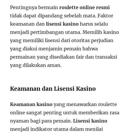
Pentingnya bermain
roulette online resmi
tidak dapat dipandang sebelah mata. Faktor
keamanan dan
lisensi kasino
harus selalu
menjadi pertimbangan utama. Memilih kasino
yang memiliki lisensi dari otoritas perjudian
yang diakui menjamin pemain bahwa
permainan yang disediakan fair dan transaksi
yang dilakukan aman.
Keamanan dan Lisensi Kasino
Keamanan kasino
yang menawarkan roulette
online sangat penting untuk memberikan rasa
nyaman bagi para pemain.
Lisensi kasino
menjadi indikator utama dalam menilai