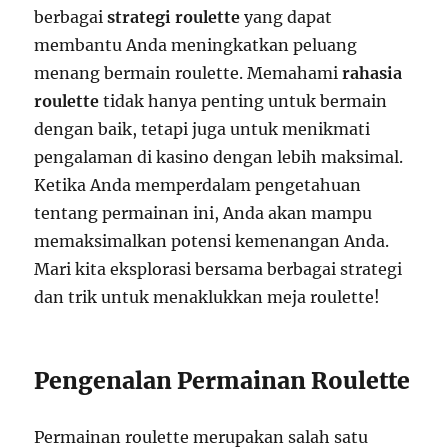
berbagai
strategi roulette
yang dapat
membantu Anda meningkatkan peluang
menang bermain roulette. Memahami
rahasia
roulette
tidak hanya penting untuk bermain
dengan baik, tetapi juga untuk menikmati
pengalaman di kasino dengan lebih maksimal.
Ketika Anda memperdalam pengetahuan
tentang permainan ini, Anda akan mampu
memaksimalkan potensi kemenangan Anda.
Mari kita eksplorasi bersama berbagai strategi
dan trik untuk menaklukkan meja roulette!
Pengenalan Permainan Roulette
Permainan roulette merupakan salah satu