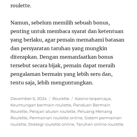
roulette.
Namun, sebelum memilih sebuah bonus,
penting untuk membaca syarat dan ketentuan
yang berlaku, agar pemain memahami batasan
dan persyaratan taruhan yang mungkin
diterapkan. Dengan memanfaatkan bonus
tersebut secara bijak, pemain dapat meraih
pengalaman bermain yang lebih seru dan,
tentu saja, lebih menguntungkan.
P
C
T
December 6, 2024
Roulette
Kasino terpercaya
,
o
a
a
Keuntungan bermain roulette
,
Panduan Bermain
s
t
g
Roulette
,
Pelajari aturan roulette
,
Peluang Menang
t
e
s
Roulette
,
Permainan roulette online
,
Sistem permainan
e
g
roulette
,
Strategi roulette online
,
Taruhan online roulette
d
o
o
r