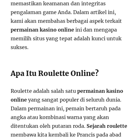
memastikan keamanan dan integritas
pengalaman game Anda. Dalam artikel ini,
kami akan membahas berbagai aspek terkait
permainan kasino online
ini dan mengapa
memilih situs yang tepat adalah kunci untuk
sukses.
Apa Itu Roulette Online?
Roulette adalah salah satu
permainan kasino
online
yang sangat populer di seluruh dunia.
Dalam permainan ini, pemain bertaruh pada
angka atau kombinasi warna yang akan
ditentukan oleh putaran roda.
Sejarah roulette
membawa kita kembali ke Prancis pada abad