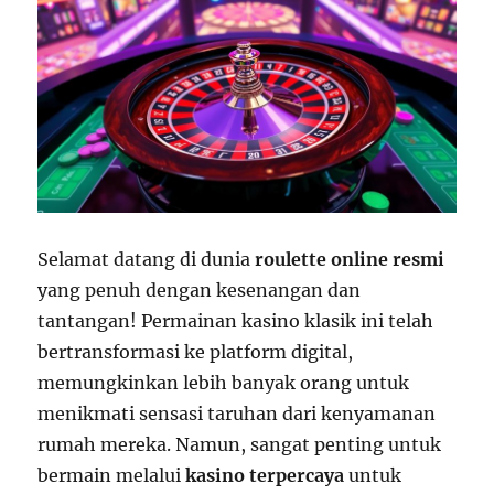
Selamat datang di dunia
roulette online resmi
yang penuh dengan kesenangan dan
tantangan! Permainan kasino klasik ini telah
bertransformasi ke platform digital,
memungkinkan lebih banyak orang untuk
menikmati sensasi taruhan dari kenyamanan
rumah mereka. Namun, sangat penting untuk
bermain melalui
kasino terpercaya
untuk