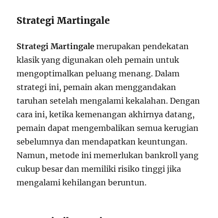
Strategi Martingale
Strategi Martingale
merupakan pendekatan
klasik yang digunakan oleh pemain untuk
mengoptimalkan peluang menang. Dalam
strategi ini, pemain akan menggandakan
taruhan setelah mengalami kekalahan. Dengan
cara ini, ketika kemenangan akhirnya datang,
pemain dapat mengembalikan semua kerugian
sebelumnya dan mendapatkan keuntungan.
Namun, metode ini memerlukan bankroll yang
cukup besar dan memiliki risiko tinggi jika
mengalami kehilangan beruntun.