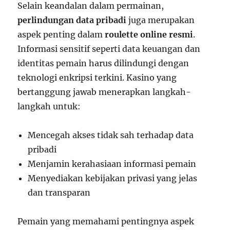
Selain keandalan dalam permainan,
perlindungan data pribadi
juga merupakan
aspek penting dalam
roulette online resmi
.
Informasi sensitif seperti data keuangan dan
identitas pemain harus dilindungi dengan
teknologi enkripsi terkini. Kasino yang
bertanggung jawab menerapkan langkah-
langkah untuk:
Mencegah akses tidak sah terhadap data
pribadi
Menjamin kerahasiaan informasi pemain
Menyediakan kebijakan privasi yang jelas
dan transparan
Pemain yang memahami pentingnya aspek