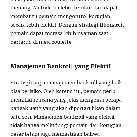
menang. Metode ini lebih terukur dan dapat
membantu pemain mengontrol kerugian
secara lebih efektif. Dengan
strategi fibonacci
,
pemain dapat merasa lebih nyaman saat
bertaruh di meja roulette.
Manajemen Bankroll yang Efektif
Strategi tanpa manajemen bankroll yang baik
bisa berisiko. Oleh karena itu, pemain perlu
memiliki rencana yang jelas mengenai berapa
banyak uang yang akan dipertaruhkan dalam
satu sesi. Manajemen bankroll yang efektif
tidak hanya melindungi pemain dari kerugian
besar tetapi juga memastikan bahwa