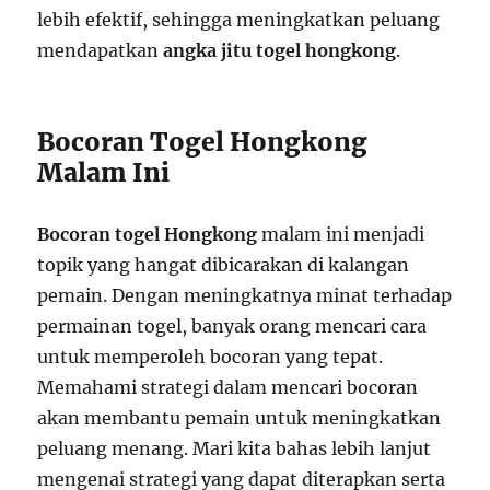
lebih efektif, sehingga meningkatkan peluang
mendapatkan
angka jitu togel hongkong
.
Bocoran Togel Hongkong
Malam Ini
Bocoran togel Hongkong
malam ini menjadi
topik yang hangat dibicarakan di kalangan
pemain. Dengan meningkatnya minat terhadap
permainan togel, banyak orang mencari cara
untuk memperoleh bocoran yang tepat.
Memahami strategi dalam mencari bocoran
akan membantu pemain untuk meningkatkan
peluang menang. Mari kita bahas lebih lanjut
mengenai strategi yang dapat diterapkan serta