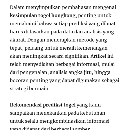
Dalam menyimpulkan pembahasan mengenai
kesimpulan togel hongkong
, penting untuk
memahami bahwa setiap prediksi yang dibuat
harus didasarkan pada data dan analisis yang
akurat. Dengan menerapkan metode yang
tepat, peluang untuk meraih kemenangan
akan meningkat secara signifikan. Artikel ini
telah menyediakan berbagai informasi, mulai
dari pengenalan, analisis angka jitu, hingga
bocoran penting yang dapat digunakan sebagai
strategi bermain.
Rekomendasi prediksi togel
yang kami
sampaikan menekankan pada kebutuhan
untuk selalu mengkombinasikan informasi
yang didapat dari berbagai sumber.