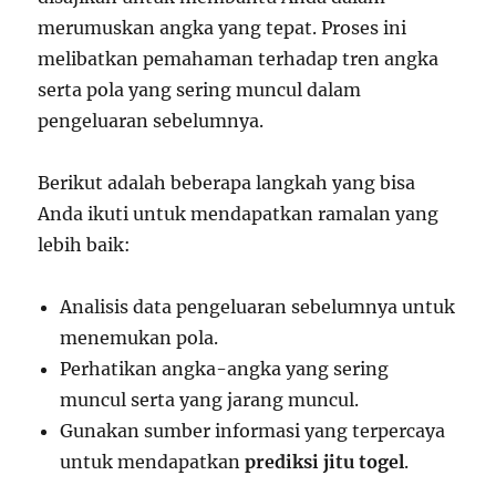
merumuskan angka yang tepat. Proses ini
melibatkan pemahaman terhadap tren angka
serta pola yang sering muncul dalam
pengeluaran sebelumnya.
Berikut adalah beberapa langkah yang bisa
Anda ikuti untuk mendapatkan ramalan yang
lebih baik:
Analisis data pengeluaran sebelumnya untuk
menemukan pola.
Perhatikan angka-angka yang sering
muncul serta yang jarang muncul.
Gunakan sumber informasi yang terpercaya
untuk mendapatkan
prediksi jitu togel
.