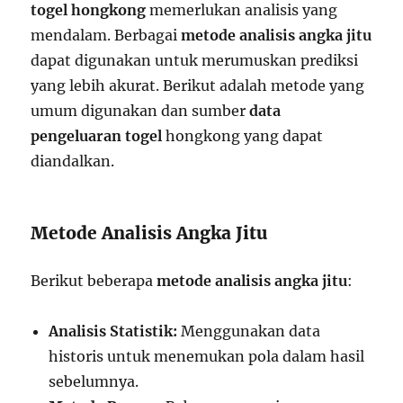
togel hongkong
memerlukan analisis yang
mendalam. Berbagai
metode analisis angka jitu
dapat digunakan untuk merumuskan prediksi
yang lebih akurat. Berikut adalah metode yang
umum digunakan dan sumber
data
pengeluaran togel
hongkong yang dapat
diandalkan.
Metode Analisis Angka Jitu
Berikut beberapa
metode analisis angka jitu
:
Analisis Statistik:
Menggunakan data
historis untuk menemukan pola dalam hasil
sebelumnya.