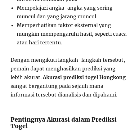
Mempelajari angka-angka yang sering
muncul dan yang jarang muncul.
Memperhatikan faktor eksternal yang
mungkin mempengaruhi hasil, seperti cuaca
atau hari tertentu.
Dengan mengikuti langkah-langkah tersebut,
pemain dapat menghasilkan prediksi yang
lebih akurat.
Akurasi prediksi togel Hongkong
sangat bergantung pada sejauh mana
informasi tersebut dianalisis dan dipahami.
Pentingnya Akurasi dalam Prediksi
Togel