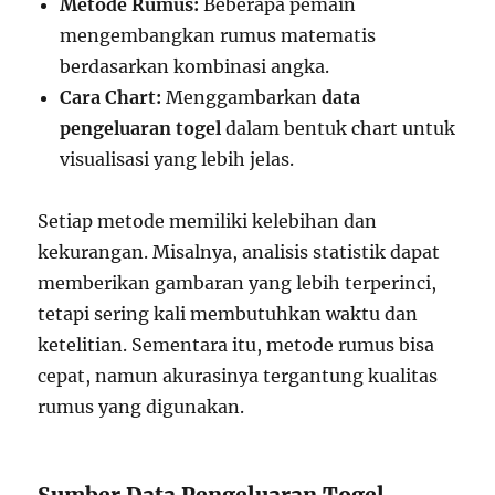
Metode Rumus:
Beberapa pemain
mengembangkan rumus matematis
berdasarkan kombinasi angka.
Cara Chart:
Menggambarkan
data
pengeluaran togel
dalam bentuk chart untuk
visualisasi yang lebih jelas.
Setiap metode memiliki kelebihan dan
kekurangan. Misalnya, analisis statistik dapat
memberikan gambaran yang lebih terperinci,
tetapi sering kali membutuhkan waktu dan
ketelitian. Sementara itu, metode rumus bisa
cepat, namun akurasinya tergantung kualitas
rumus yang digunakan.
Sumber Data Pengeluaran Togel