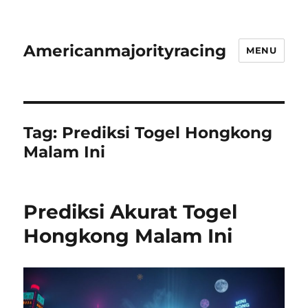
Americanmajorityracing
MENU
Tag:
Prediksi Togel Hongkong
Malam Ini
Prediksi Akurat Togel
Hongkong Malam Ini