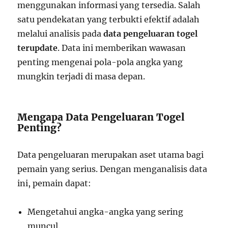
menggunakan informasi yang tersedia. Salah
satu pendekatan yang terbukti efektif adalah
melalui analisis pada
data pengeluaran togel
terupdate
. Data ini memberikan wawasan
penting mengenai pola-pola angka yang
mungkin terjadi di masa depan.
Mengapa Data Pengeluaran Togel
Penting?
Data pengeluaran merupakan aset utama bagi
pemain yang serius. Dengan menganalisis data
ini, pemain dapat:
Mengetahui angka-angka yang sering
muncul.