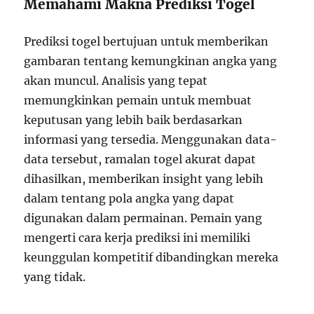
Memahami Makna Prediksi Togel
Prediksi togel bertujuan untuk memberikan
gambaran tentang kemungkinan angka yang
akan muncul. Analisis yang tepat
memungkinkan pemain untuk membuat
keputusan yang lebih baik berdasarkan
informasi yang tersedia. Menggunakan data-
data tersebut, ramalan togel akurat dapat
dihasilkan, memberikan insight yang lebih
dalam tentang pola angka yang dapat
digunakan dalam permainan. Pemain yang
mengerti cara kerja prediksi ini memiliki
keunggulan kompetitif dibandingkan mereka
yang tidak.