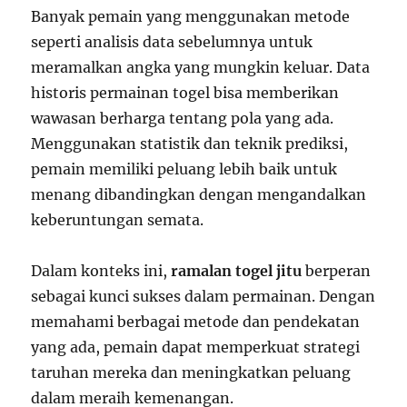
Banyak pemain yang menggunakan metode
seperti analisis data sebelumnya untuk
meramalkan angka yang mungkin keluar. Data
historis permainan togel bisa memberikan
wawasan berharga tentang pola yang ada.
Menggunakan statistik dan teknik prediksi,
pemain memiliki peluang lebih baik untuk
menang dibandingkan dengan mengandalkan
keberuntungan semata.
Dalam konteks ini,
ramalan togel jitu
berperan
sebagai kunci sukses dalam permainan. Dengan
memahami berbagai metode dan pendekatan
yang ada, pemain dapat memperkuat strategi
taruhan mereka dan meningkatkan peluang
dalam meraih kemenangan.