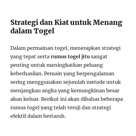
Strategi dan Kiat untuk Menang
dalam Togel
Dalam permainan togel, menerapkan strategi
yang tepat serta
rumus togel jitu
sangat
penting untuk meningkatkan peluang
keberhasilan. Pemain yang berpengalaman
sering menggunakan sejumlah metode untuk
menjangkau angka yang kemungkinan besar
akan keluar. Berikut ini akan dibahas beberapa
rumus togel yang telah teruji dan strategi
efektif dalam bertaruh.