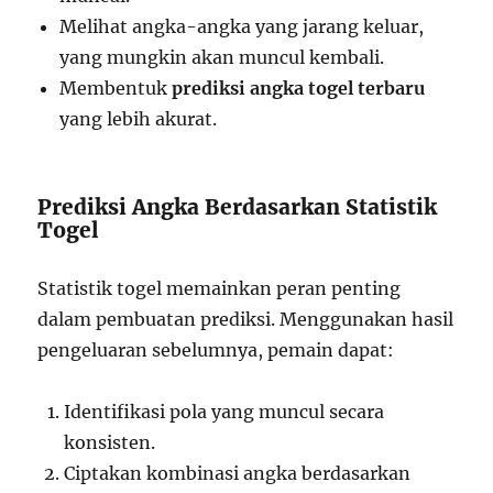
Melihat angka-angka yang jarang keluar,
yang mungkin akan muncul kembali.
Membentuk
prediksi angka togel terbaru
yang lebih akurat.
Prediksi Angka Berdasarkan Statistik
Togel
Statistik togel memainkan peran penting
dalam pembuatan prediksi. Menggunakan hasil
pengeluaran sebelumnya, pemain dapat:
Identifikasi pola yang muncul secara
konsisten.
Ciptakan kombinasi angka berdasarkan