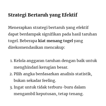
Strategi Bertaruh yang Efektif
Menerapkan strategi bertaruh yang efektif
dapat berdampak signifikan pada hasil taruhan
togel. Beberapa
kiat menang togel
yang
direkomendasikan mencakup:
Kelola anggaran taruhan dengan baik untuk
menghindari kerugian besar.
Pilih angka berdasarkan analisis statistik,
bukan sekadar feeling.
Ingat untuk tidak terburu-buru dalam
mengambil keputusan, tetap tenang.