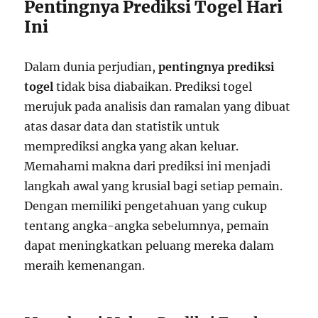
Pentingnya Prediksi Togel Hari
Ini
Dalam dunia perjudian,
pentingnya prediksi
togel
tidak bisa diabaikan. Prediksi togel
merujuk pada analisis dan ramalan yang dibuat
atas dasar data dan statistik untuk
memprediksi angka yang akan keluar.
Memahami makna dari prediksi ini menjadi
langkah awal yang krusial bagi setiap pemain.
Dengan memiliki pengetahuan yang cukup
tentang angka-angka sebelumnya, pemain
dapat meningkatkan peluang mereka dalam
meraih kemenangan.