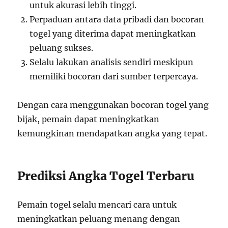
untuk akurasi lebih tinggi.
Perpaduan antara data pribadi dan bocoran
togel yang diterima dapat meningkatkan
peluang sukses.
Selalu lakukan analisis sendiri meskipun
memiliki bocoran dari sumber terpercaya.
Dengan cara menggunakan bocoran togel yang
bijak, pemain dapat meningkatkan
kemungkinan mendapatkan angka yang tepat.
Prediksi Angka Togel Terbaru
Pemain togel selalu mencari cara untuk
meningkatkan peluang menang dengan