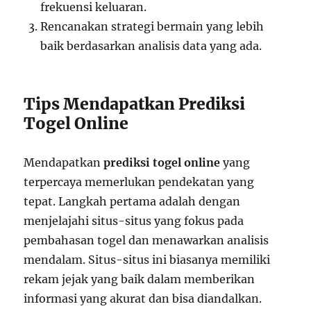
frekuensi keluaran.
Rencanakan strategi bermain yang lebih
baik berdasarkan analisis data yang ada.
Tips Mendapatkan Prediksi
Togel Online
Mendapatkan
prediksi togel online
yang
terpercaya memerlukan pendekatan yang
tepat. Langkah pertama adalah dengan
menjelajahi situs-situs yang fokus pada
pembahasan togel dan menawarkan analisis
mendalam. Situs-situs ini biasanya memiliki
rekam jejak yang baik dalam memberikan
informasi yang akurat dan bisa diandalkan.