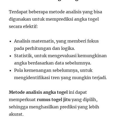
Terdapat beberapa metode analisis yang bisa
digunakan untuk memprediksi angka togel
secara efektif:
Analisis matematis, yang memberi fokus
pada perhitungan dan logika.
Statistik, untuk mengevaluasi kemungkinan
angka berdasarkan data sebelumnya.
Pola kemenangan sebelumnya, untuk
mengidentifikasi tren yang mungkin terjadi.
Metode analisis angka togel
ini dapat
memperkuat
rumus togel jitu
yang dipilih,
sehingga menghasilkan prediksi yang lebih
akurat.