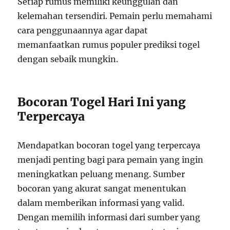
Setiap rumus memiliki keunggulan dan
kelemahan tersendiri. Pemain perlu memahami
cara penggunaannya agar dapat
memanfaatkan rumus populer prediksi togel
dengan sebaik mungkin.
Bocoran Togel Hari Ini yang
Terpercaya
Mendapatkan bocoran togel yang terpercaya
menjadi penting bagi para pemain yang ingin
meningkatkan peluang menang. Sumber
bocoran yang akurat sangat menentukan
dalam memberikan informasi yang valid.
Dengan memilih informasi dari sumber yang