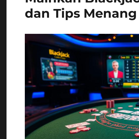
dan Tips Menang