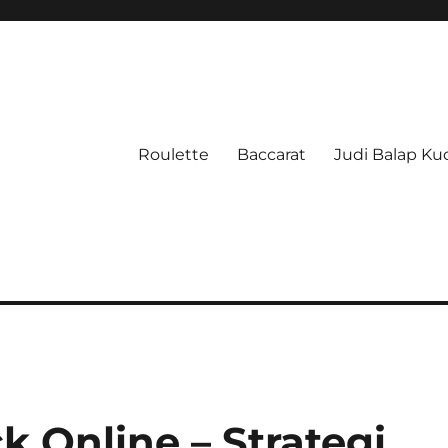
Roulette
Baccarat
Judi Balap Ku
 Online – Strategi