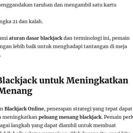
Menggandakan taruhan dan mengambil satu kartu
angka 21 dan kalah.
ami
aturan dasar blackjack
dan terminologi ini, pemain
engan lebih baik untuk menghadapi tantangan di meja
.
 Blackjack untuk Meningkatkan
 Menang
an
Blackjack Online
, penerapan strategi yang tepat dapat
an meningkatkan
peluang menang blackjack
. Pemain perl
gai langkah yang dapat diambil untuk membuat