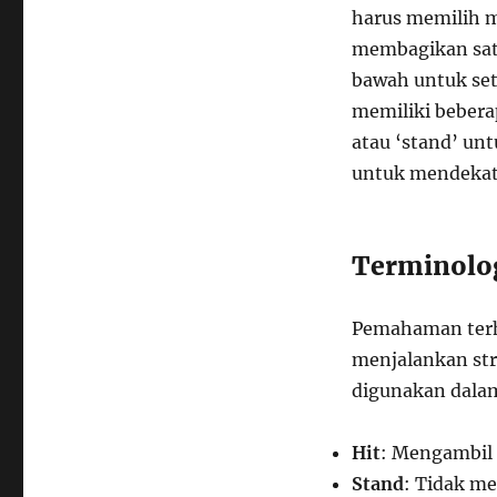
harus memilih m
membagikan sat
bawah untuk set
memiliki bebera
atau ‘stand’ unt
untuk mendekati
Terminolog
Pemahaman ter
menjalankan stra
digunakan dalam
Hit
: Mengambil
Stand
: Tidak me