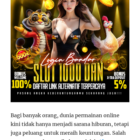
Bagi banyak orang, dunia permainan online
kini tidak hanya menjadi sarana hiburan, tetapi
juga peluang untuk meraih keuntungan. Salah