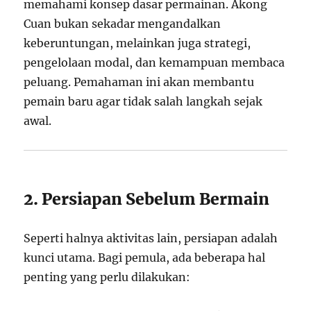
memahami konsep dasar permainan. Akong
Cuan bukan sekadar mengandalkan
keberuntungan, melainkan juga strategi,
pengelolaan modal, dan kemampuan membaca
peluang. Pemahaman ini akan membantu
pemain baru agar tidak salah langkah sejak
awal.
2. Persiapan Sebelum Bermain
Seperti halnya aktivitas lain, persiapan adalah
kunci utama. Bagi pemula, ada beberapa hal
penting yang perlu dilakukan: