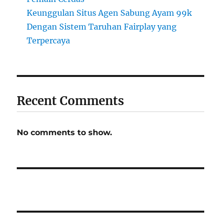
Keunggulan Situs Agen Sabung Ayam 99k
Dengan Sistem Taruhan Fairplay yang
Terpercaya
Recent Comments
No comments to show.