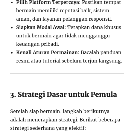
Pilih Platform Terpercaya
: Pastikan tempat
bermain memiliki reputasi baik, sistem
aman, dan layanan pelanggan responsif.
Siapkan Modal Awal
: Tetapkan dana khusus
untuk bermain agar tidak mengganggu
keuangan pribadi.
Kenali Aturan Permainan
: Bacalah panduan
resmi atau tutorial sebelum terjun langsung.
3. Strategi Dasar untuk Pemula
Setelah siap bermain, langkah berikutnya
adalah menerapkan strategi. Berikut beberapa
strategi sederhana yang efektif: