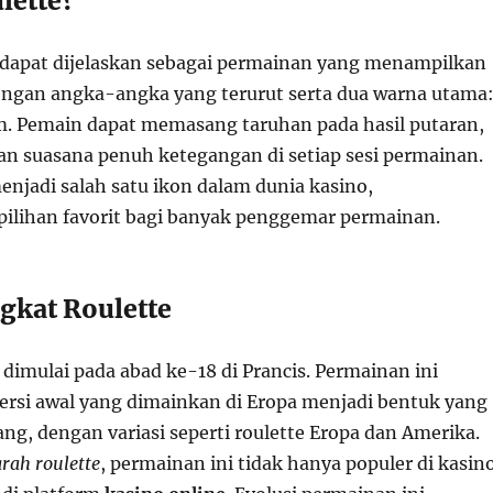
lette?
dapat dijelaskan sebagai permainan yang menampilkan
engan angka-angka yang terurut serta dua warna utama
. Pemain dapat memasang taruhan pada hasil putaran,
n suasana penuh ketegangan di setiap sesi permainan.
enjadi salah satu ikon dalam dunia kasino,
ilihan favorit bagi banyak penggemar permainan.
ngkat Roulette
dimulai pada abad ke-18 di Prancis. Permainan ini
 versi awal yang dimainkan di Eropa menjadi bentuk yang
ang, dengan variasi seperti roulette Eropa dan Amerika.
arah roulette
, permainan ini tidak hanya populer di kasin