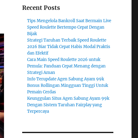
Recent Posts
Tips Mengelola Bankroll Saat Bermain Live
Speed Roulette Bertempo Cepat Dengan
Bijak
Strategi Taruhan Terbaik Speed Roulette
2026 Biar Tidak Cepat Habis Modal Praktis
dan Efektif
Cara Main Speed Roulette 2026 untuk
Pemula: Panduan Cepat Menang dengan
Strategi Aman
Info Terupdate Agen Sabung Ayam 99k
Bonus Rollingan Mingguan Tinggi Untuk
Pemain Cerdas
Keunggulan Situs Agen Sabung Ayam 99k
Dengan Sistem Taruhan Fairplay yang
Terpercaya