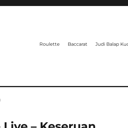
Roulette
Baccarat
Judi Balap Ku
a
 Live – Keseruan