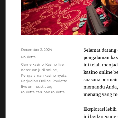
Posted
December 3, 2024
Selamat datang 
on
Categories
Roulette
pengalaman kas
Tags
Game kasino
,
Kasino live
,
ini telah menja
Keseruan judi online
,
kasino online
be
Pengalaman kasino nyata
,
suasana bermai
Perjudian Online
,
Roulette
live online
,
strategi
memandu Anda, 
roulette
,
taruhan roulette
menang
yang m
Eksplorasi leb
ini berlangsung