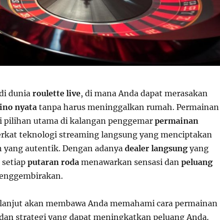
di dunia
roulette live
, di mana Anda dapat merasakan
ino nyata
tanpa harus meninggalkan rumah. Permainan
di pilihan utama di kalangan penggemar
permainan
rkat teknologi streaming langsung yang menciptakan
n yang autentik. Dengan adanya
dealer langsung
yang
setiap
putaran roda
menawarkan sensasi dan
peluang
enggembirakan.
ih lanjut akan membawa Anda memahami cara permainan
 dan strategi yang dapat meningkatkan peluang Anda.