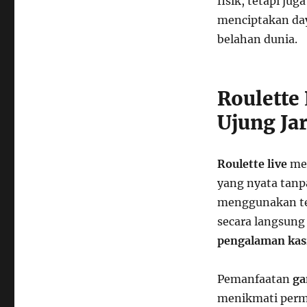
fisik, tetapi jug
menciptakan day
belahan dunia.
Roulette
Ujung Ja
Roulette live
men
yang nyata tan
menggunakan tek
secara langsung
pengalaman kas
Pemanfaatan
ga
menikmati permai