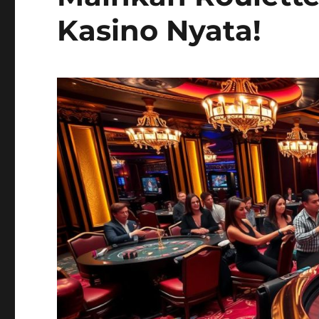
Kasino Nyata!