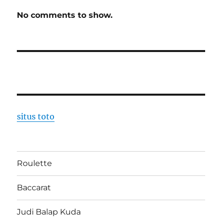
No comments to show.
situs toto
Roulette
Baccarat
Judi Balap Kuda