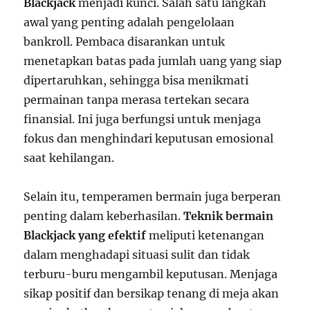
Blackjack
menjadi kunci. Salah satu langkah
awal yang penting adalah pengelolaan
bankroll. Pembaca disarankan untuk
menetapkan batas pada jumlah uang yang siap
dipertaruhkan, sehingga bisa menikmati
permainan tanpa merasa tertekan secara
finansial. Ini juga berfungsi untuk menjaga
fokus dan menghindari keputusan emosional
saat kehilangan.
Selain itu, temperamen bermain juga berperan
penting dalam keberhasilan.
Teknik bermain
Blackjack yang efektif
meliputi ketenangan
dalam menghadapi situasi sulit dan tidak
terburu-buru mengambil keputusan. Menjaga
sikap positif dan bersikap tenang di meja akan