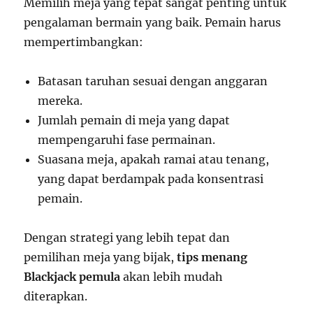
Memilih meja yang tepat sangat penting untuk
pengalaman bermain yang baik. Pemain harus
mempertimbangkan:
Batasan taruhan sesuai dengan anggaran
mereka.
Jumlah pemain di meja yang dapat
mempengaruhi fase permainan.
Suasana meja, apakah ramai atau tenang,
yang dapat berdampak pada konsentrasi
pemain.
Dengan strategi yang lebih tepat dan
pemilihan meja yang bijak,
tips menang
Blackjack pemula
akan lebih mudah
diterapkan.