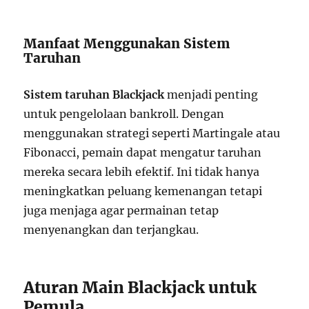
Manfaat Menggunakan Sistem
Taruhan
Sistem taruhan Blackjack
menjadi penting
untuk pengelolaan bankroll. Dengan
menggunakan strategi seperti Martingale atau
Fibonacci, pemain dapat mengatur taruhan
mereka secara lebih efektif. Ini tidak hanya
meningkatkan peluang kemenangan tetapi
juga menjaga agar permainan tetap
menyenangkan dan terjangkau.
Aturan Main Blackjack untuk
Pemula