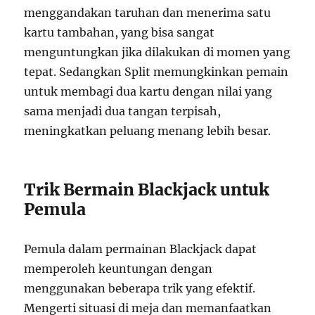
menggandakan taruhan dan menerima satu
kartu tambahan, yang bisa sangat
menguntungkan jika dilakukan di momen yang
tepat. Sedangkan Split memungkinkan pemain
untuk membagi dua kartu dengan nilai yang
sama menjadi dua tangan terpisah,
meningkatkan peluang menang lebih besar.
Trik Bermain Blackjack untuk
Pemula
Pemula dalam permainan Blackjack dapat
memperoleh keuntungan dengan
menggunakan beberapa trik yang efektif.
Mengerti situasi di meja dan memanfaatkan