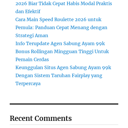
2026 Biar Tidak Cepat Habis Modal Praktis
dan Efektif
Cara Main Speed Roulette 2026 untuk
Pemula: Panduan Cepat Menang dengan
Strategi Aman
Info Terupdate Agen Sabung Ayam 99k
Bonus Rollingan Mingguan Tinggi Untuk
Pemain Cerdas
Keunggulan Situs Agen Sabung Ayam 99k
Dengan Sistem Taruhan Fairplay yang
Terpercaya
Recent Comments