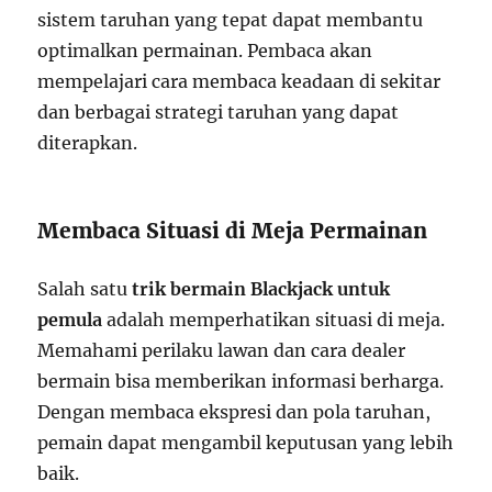
sistem taruhan yang tepat dapat membantu
optimalkan permainan. Pembaca akan
mempelajari cara membaca keadaan di sekitar
dan berbagai strategi taruhan yang dapat
diterapkan.
Membaca Situasi di Meja Permainan
Salah satu
trik bermain Blackjack untuk
pemula
adalah memperhatikan situasi di meja.
Memahami perilaku lawan dan cara dealer
bermain bisa memberikan informasi berharga.
Dengan membaca ekspresi dan pola taruhan,
pemain dapat mengambil keputusan yang lebih
baik.