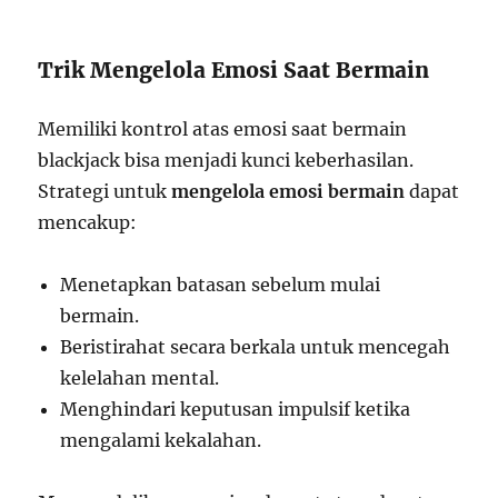
Trik Mengelola Emosi Saat Bermain
Memiliki kontrol atas emosi saat bermain
blackjack bisa menjadi kunci keberhasilan.
Strategi untuk
mengelola emosi bermain
dapat
mencakup:
Menetapkan batasan sebelum mulai
bermain.
Beristirahat secara berkala untuk mencegah
kelelahan mental.
Menghindari keputusan impulsif ketika
mengalami kekalahan.