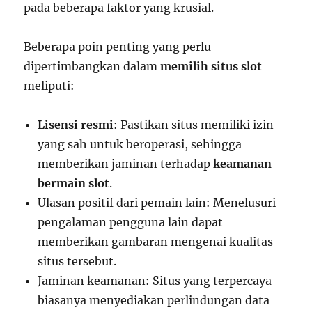
pada beberapa faktor yang krusial.
Beberapa poin penting yang perlu
dipertimbangkan dalam
memilih situs slot
meliputi:
Lisensi resmi
: Pastikan situs memiliki izin
yang sah untuk beroperasi, sehingga
memberikan jaminan terhadap
keamanan
bermain slot
.
Ulasan positif dari pemain lain: Menelusuri
pengalaman pengguna lain dapat
memberikan gambaran mengenai kualitas
situs tersebut.
Jaminan keamanan: Situs yang terpercaya
biasanya menyediakan perlindungan data