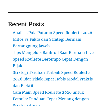
Recent Posts
Analisis Pola Putaran Speed Roulette 2026:
Mitos vs Fakta dan Strategi Bermain
Bertanggung Jawab
Tips Mengelola Bankroll Saat Bermain Live
Speed Roulette Bertempo Cepat Dengan
Bijak
Strategi Taruhan Terbaik Speed Roulette
2026 Biar Tidak Cepat Habis Modal Praktis
dan Efektif
Cara Main Speed Roulette 2026 untuk
Pemula: Panduan Cepat Menang dengan
Strategi Aman