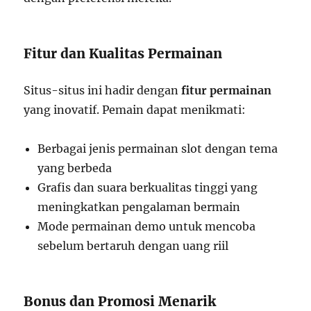
Fitur dan Kualitas Permainan
Situs-situs ini hadir dengan
fitur permainan
yang inovatif. Pemain dapat menikmati:
Berbagai jenis permainan slot dengan tema
yang berbeda
Grafis dan suara berkualitas tinggi yang
meningkatkan pengalaman bermain
Mode permainan demo untuk mencoba
sebelum bertaruh dengan uang riil
Bonus dan Promosi Menarik