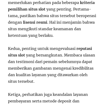
memerlukan perhatian pada beberapa
kriteria
pemilihan situs slot
yang penting. Pertama-
tama, pastikan bahwa situs tersebut beroperasi
dengan
lisensi resmi
. Hal ini menjamin bahwa
situs mengikuti standar keamanan dan
ketentuan yang berlaku.
Kedua, penting untuk mengevaluasi
reputasi
situs slot
yang bersangkutan. Membaca ulasan
dan testimoni dari pemain sebelumnya dapat
memberikan gambaran mengenai kredibilitas
dan kualitas layanan yang ditawarkan oleh
situs tersebut.
Ketiga, perhatikan juga keandalan layanan
pembayaran serta metode deposit dan