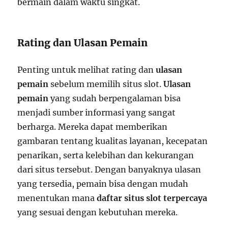
bermain dalam waktu singkat.
Rating dan Ulasan Pemain
Penting untuk melihat rating dan
ulasan
pemain
sebelum memilih situs slot.
Ulasan
pemain
yang sudah berpengalaman bisa
menjadi sumber informasi yang sangat
berharga. Mereka dapat memberikan
gambaran tentang kualitas layanan, kecepatan
penarikan, serta kelebihan dan kekurangan
dari situs tersebut. Dengan banyaknya ulasan
yang tersedia, pemain bisa dengan mudah
menentukan mana
daftar situs slot terpercaya
yang sesuai dengan kebutuhan mereka.