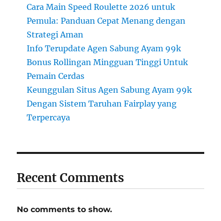
Cara Main Speed Roulette 2026 untuk
Pemula: Panduan Cepat Menang dengan
Strategi Aman
Info Terupdate Agen Sabung Ayam 99k
Bonus Rollingan Mingguan Tinggi Untuk
Pemain Cerdas
Keunggulan Situs Agen Sabung Ayam 99k
Dengan Sistem Taruhan Fairplay yang
Terpercaya
Recent Comments
No comments to show.