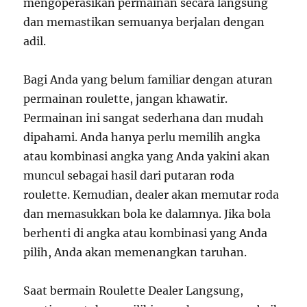
mengoperasikan permainan secara langsung
dan memastikan semuanya berjalan dengan
adil.
Bagi Anda yang belum familiar dengan aturan
permainan roulette, jangan khawatir.
Permainan ini sangat sederhana dan mudah
dipahami. Anda hanya perlu memilih angka
atau kombinasi angka yang Anda yakini akan
muncul sebagai hasil dari putaran roda
roulette. Kemudian, dealer akan memutar roda
dan memasukkan bola ke dalamnya. Jika bola
berhenti di angka atau kombinasi yang Anda
pilih, Anda akan memenangkan taruhan.
Saat bermain Roulette Dealer Langsung,