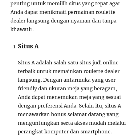
penting untuk memilih situs yang tepat agar
Anda dapat menikmati permainan roulette
dealer langsung dengan nyaman dan tanpa
khawatir.
Situs A
Situs A adalah salah satu situs judi online
terbaik untuk memainkan roulette dealer
langsung. Dengan antarmuka yang user-
friendly dan ukuran meja yang beragam,
Anda dapat menemukan meja yang sesuai
dengan preferensi Anda. Selain itu, situs A
menawarkan bonus selamat datang yang
menguntungkan serta akses mudah melalui
perangkat komputer dan smartphone.