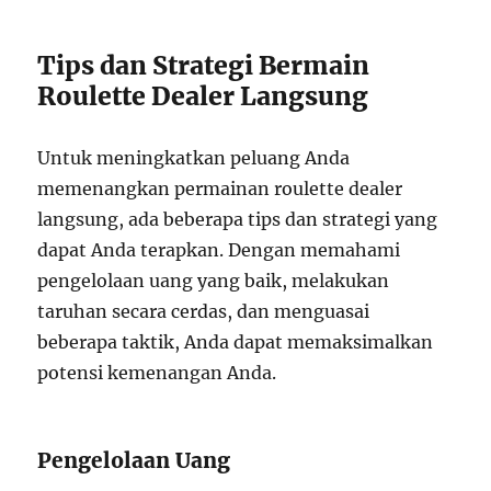
Tips dan Strategi Bermain
Roulette Dealer Langsung
Untuk meningkatkan peluang Anda
memenangkan permainan roulette dealer
langsung, ada beberapa tips dan strategi yang
dapat Anda terapkan. Dengan memahami
pengelolaan uang yang baik, melakukan
taruhan secara cerdas, dan menguasai
beberapa taktik, Anda dapat memaksimalkan
potensi kemenangan Anda.
Pengelolaan Uang