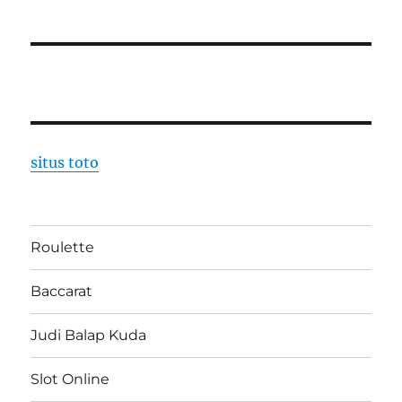
situs toto
Roulette
Baccarat
Judi Balap Kuda
Slot Online