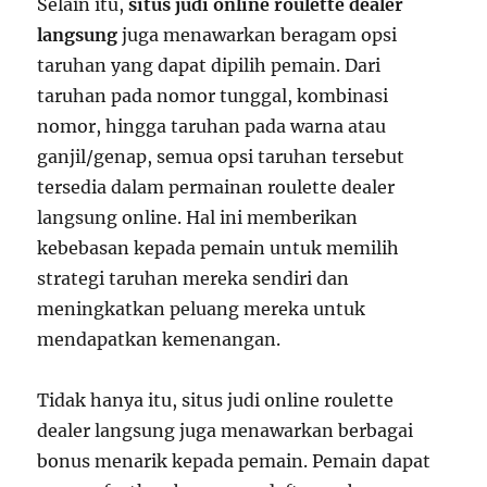
Selain itu,
situs judi online roulette dealer
langsung
juga menawarkan beragam opsi
taruhan yang dapat dipilih pemain. Dari
taruhan pada nomor tunggal, kombinasi
nomor, hingga taruhan pada warna atau
ganjil/genap, semua opsi taruhan tersebut
tersedia dalam permainan roulette dealer
langsung online. Hal ini memberikan
kebebasan kepada pemain untuk memilih
strategi taruhan mereka sendiri dan
meningkatkan peluang mereka untuk
mendapatkan kemenangan.
Tidak hanya itu, situs judi online roulette
dealer langsung juga menawarkan berbagai
bonus menarik kepada pemain. Pemain dapat