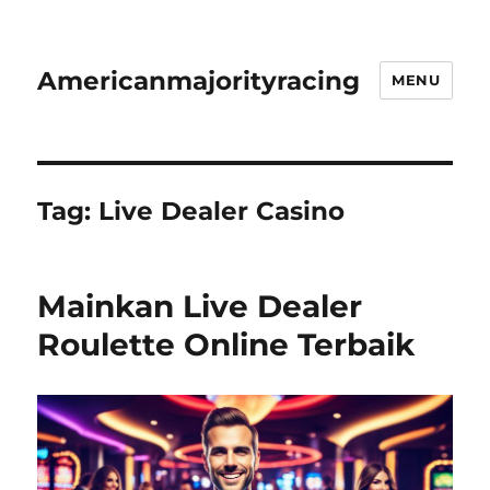
Americanmajorityracing
MENU
Tag:
Live Dealer Casino
Mainkan Live Dealer
Roulette Online Terbaik