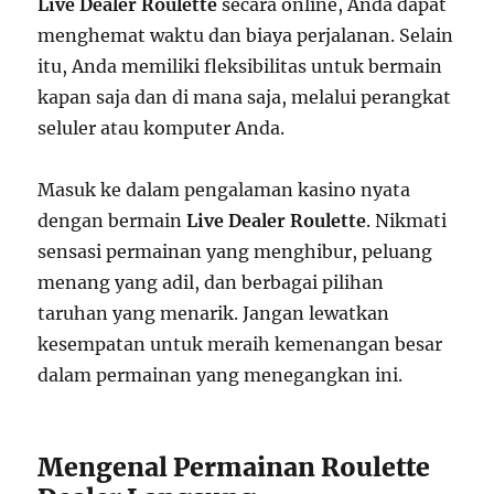
Live Dealer Roulette
secara online, Anda dapat
menghemat waktu dan biaya perjalanan. Selain
itu, Anda memiliki fleksibilitas untuk bermain
kapan saja dan di mana saja, melalui perangkat
seluler atau komputer Anda.
Masuk ke dalam pengalaman kasino nyata
dengan bermain
Live Dealer Roulette
. Nikmati
sensasi permainan yang menghibur, peluang
menang yang adil, dan berbagai pilihan
taruhan yang menarik. Jangan lewatkan
kesempatan untuk meraih kemenangan besar
dalam permainan yang menegangkan ini.
Mengenal Permainan Roulette