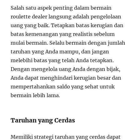
Salah satu aspek penting dalam bermain
roulette dealer langsung adalah pengelolaan
uang yang baik. Tetapkan batas kerugian dan
batas kemenangan yang realistis sebelum
mulai bermain. Selalu bermain dengan jumlah
taruhan yang Anda mampu, dan jangan
melebihi batas yang telah Anda tetapkan.
Dengan mengelola uang Anda dengan bijak,
Anda dapat menghindari kerugian besar dan
mempertahankan saldo yang sehat untuk
bermain lebih lama.
Taruhan yang Cerdas
Memiliki strategi taruhan yang cerdas dapat