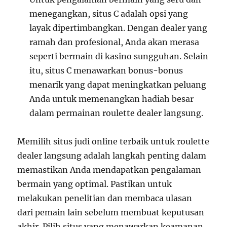
menegangkan, situs C adalah opsi yang
layak dipertimbangkan. Dengan dealer yang
ramah dan profesional, Anda akan merasa
seperti bermain di kasino sungguhan. Selain
itu, situs C menawarkan bonus-bonus
menarik yang dapat meningkatkan peluang
Anda untuk memenangkan hadiah besar
dalam permainan roulette dealer langsung.
Memilih situs judi online terbaik untuk roulette
dealer langsung adalah langkah penting dalam
memastikan Anda mendapatkan pengalaman
bermain yang optimal. Pastikan untuk
melakukan penelitian dan membaca ulasan
dari pemain lain sebelum membuat keputusan
akhir. Pilih situs yang menawarkan keamanan,