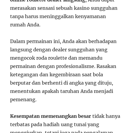
merasakan sensasi sebuah kasino sungguhan
tanpa harus meninggalkan kenyamanan
rumah Anda.
Dalam permainan ini, Anda akan berhadapan
langsung dengan dealer sungguhan yang
mengocok roda roulette dan memandu
permainan dengan profesionalisme. Rasakan
ketegangan dan kegembiraan saat bola
berputar dan berhenti di angka yang dituju,
menentukan apakah taruhan Anda menjadi
pemenang.
Kesempatan memenangkan besar
tidak hanya
terbatas pada hadiah uang tunai yang
menggiurkan, tetapi juga pada pengalaman