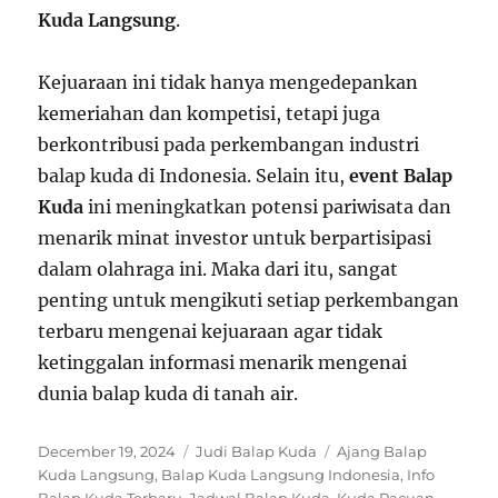
Kuda Langsung
.
Kejuaraan ini tidak hanya mengedepankan
kemeriahan dan kompetisi, tetapi juga
berkontribusi pada perkembangan industri
balap kuda di Indonesia. Selain itu,
event Balap
Kuda
ini meningkatkan potensi pariwisata dan
menarik minat investor untuk berpartisipasi
dalam olahraga ini. Maka dari itu, sangat
penting untuk mengikuti setiap perkembangan
terbaru mengenai kejuaraan agar tidak
ketinggalan informasi menarik mengenai
dunia balap kuda di tanah air.
P
C
T
December 19, 2024
Judi Balap Kuda
Ajang Balap
o
a
a
Kuda Langsung
,
Balap Kuda Langsung Indonesia
,
Info
s
t
g
Balap Kuda Terbaru
,
Jadwal Balap Kuda
,
Kuda Pacuan