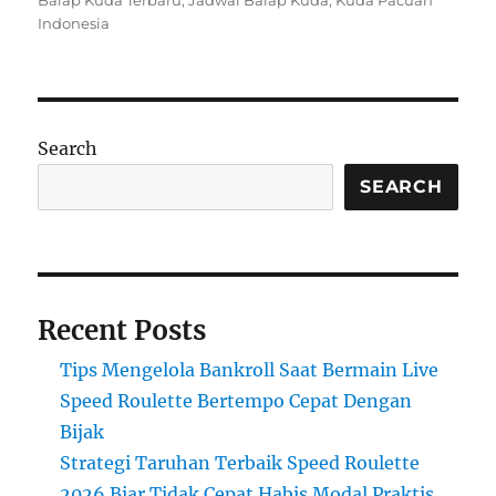
t
e
s
Indonesia
e
g
d
o
o
r
n
i
e
Search
s
SEARCH
Recent Posts
Tips Mengelola Bankroll Saat Bermain Live
Speed Roulette Bertempo Cepat Dengan
Bijak
Strategi Taruhan Terbaik Speed Roulette
2026 Biar Tidak Cepat Habis Modal Praktis