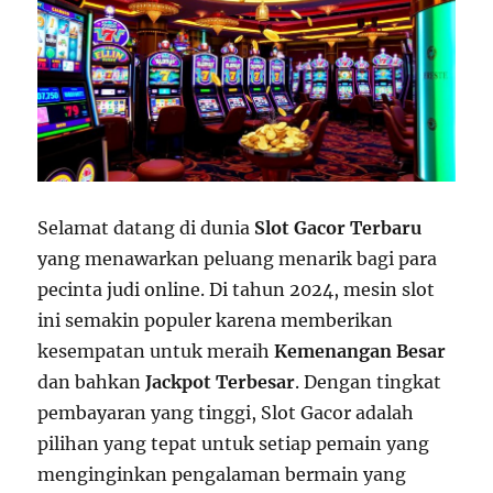
Selamat datang di dunia
Slot Gacor Terbaru
yang menawarkan peluang menarik bagi para
pecinta judi online. Di tahun 2024, mesin slot
ini semakin populer karena memberikan
kesempatan untuk meraih
Kemenangan Besar
dan bahkan
Jackpot Terbesar
. Dengan tingkat
pembayaran yang tinggi, Slot Gacor adalah
pilihan yang tepat untuk setiap pemain yang
menginginkan pengalaman bermain yang