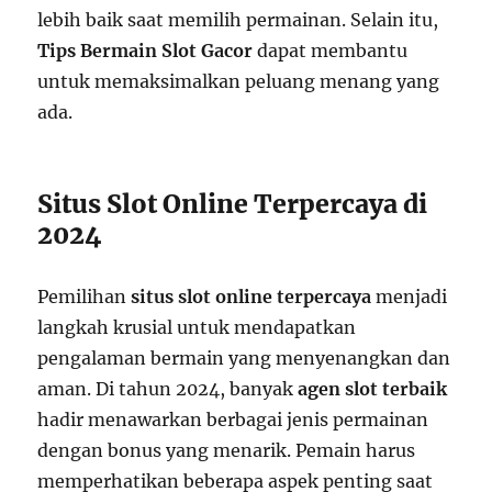
lebih baik saat memilih permainan. Selain itu,
Tips Bermain Slot Gacor
dapat membantu
untuk memaksimalkan peluang menang yang
ada.
Situs Slot Online Terpercaya di
2024
Pemilihan
situs slot online terpercaya
menjadi
langkah krusial untuk mendapatkan
pengalaman bermain yang menyenangkan dan
aman. Di tahun 2024, banyak
agen slot terbaik
hadir menawarkan berbagai jenis permainan
dengan bonus yang menarik. Pemain harus
memperhatikan beberapa aspek penting saat