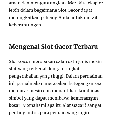
aman dan menguntungkan. Mari kita eksplor
lebih dalam bagaimana Slot Gacor dapat
meningkatkan peluang Anda untuk meraih
keberuntungan!
Mengenal Slot Gacor Terbaru
Slot Gacor merupakan salah satu jenis mesin
slot yang terkenal dengan tingkat
pengembalian yang tinggi. Dalam permainan
ini, pemain akan merasakan ketegangan saat
memutar mesin dan menantikan kombinasi
simbol yang dapat membawa
kemenangan
besar
. Memahami
apa itu Slot Gacor?
sangat
penting untuk para pemain yang ingin