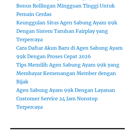
Bonus Rollingan Mingguan Tinggi Untuk
Pemain Cerdas
Keunggulan Situs Agen Sabung Ayam 99k
Dengan Sistem Taruhan Fairplay yang
Terpercaya
Cara Daftar Akun Baru di Agen Sabung Ayam
99k Dengan Proses Cepat 2026
Tips Memilih Agen Sabung Ayam 99k yang
Membayar Kemenangan Member dengan
Bijak
Agen Sabung Ayam 99k Dengan Layanan
Customer Service 24 Jam Nonstop
Terpercaya