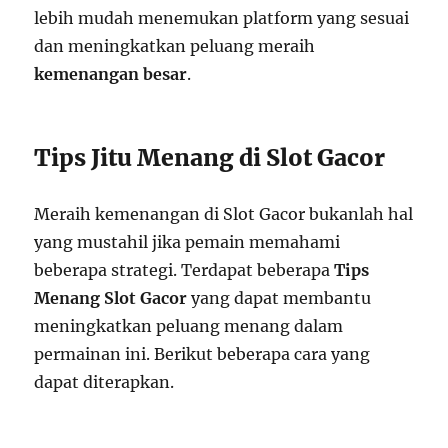
lebih mudah menemukan platform yang sesuai
dan meningkatkan peluang meraih
kemenangan besar
.
Tips Jitu Menang di Slot Gacor
Meraih kemenangan di Slot Gacor bukanlah hal
yang mustahil jika pemain memahami
beberapa strategi. Terdapat beberapa
Tips
Menang Slot Gacor
yang dapat membantu
meningkatkan peluang menang dalam
permainan ini. Berikut beberapa cara yang
dapat diterapkan.