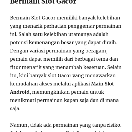
Bermain Slot Gacor
Bermain Slot Gacor memiliki banyak kelebihan
yang menarik perhatian penggemar permainan
ini. Salah satu kelebihan utamanya adalah
potensi
kemenangan besar
yang dapat diraih.
Dengan variasi permainan yang beragam,
pemain dapat memilih dari berbagai tema dan
fitur menarik yang menambah keseruan. Selain
itu, kini banyak slot Gacor yang menawarkan
kemudahan akses melalui aplikasi
Main Slot
Android
, memungkinkan pemain untuk
menikmati permainan kapan saja dan di mana
saja.
Namun, tidak ada permainan yang tanpa risiko.