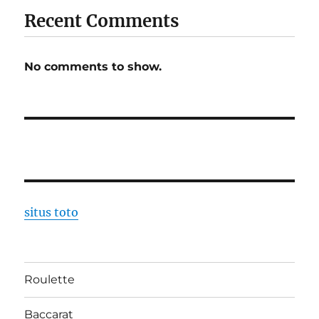
Recent Comments
No comments to show.
situs toto
Roulette
Baccarat