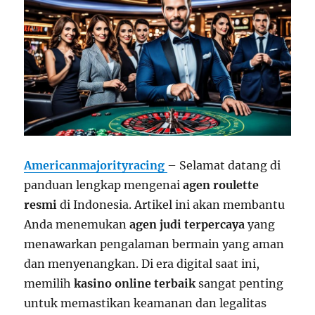
Americanmajorityracing
– Selamat datang di
panduan lengkap mengenai
agen roulette
resmi
di Indonesia. Artikel ini akan membantu
Anda menemukan
agen judi terpercaya
yang
menawarkan pengalaman bermain yang aman
dan menyenangkan. Di era digital saat ini,
memilih
kasino online terbaik
sangat penting
untuk memastikan keamanan dan legalitas