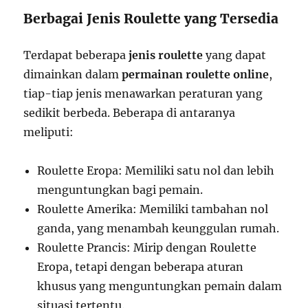
Berbagai Jenis Roulette yang Tersedia
Terdapat beberapa
jenis roulette
yang dapat
dimainkan dalam
permainan roulette online
,
tiap-tiap jenis menawarkan peraturan yang
sedikit berbeda. Beberapa di antaranya
meliputi:
Roulette Eropa: Memiliki satu nol dan lebih
menguntungkan bagi pemain.
Roulette Amerika: Memiliki tambahan nol
ganda, yang menambah keunggulan rumah.
Roulette Prancis: Mirip dengan Roulette
Eropa, tetapi dengan beberapa aturan
khusus yang menguntungkan pemain dalam
situasi tertentu.