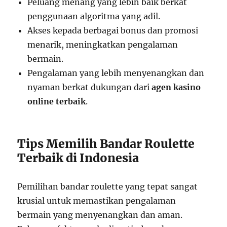
Peluang menang yang lebih baik berkat
penggunaan algoritma yang adil.
Akses kepada berbagai bonus dan promosi
menarik, meningkatkan pengalaman
bermain.
Pengalaman yang lebih menyenangkan dan
nyaman berkat dukungan dari
agen kasino
online terbaik
.
Tips Memilih Bandar Roulette
Terbaik di Indonesia
Pemilihan bandar roulette yang tepat sangat
krusial untuk memastikan pengalaman
bermain yang menyenangkan dan aman.