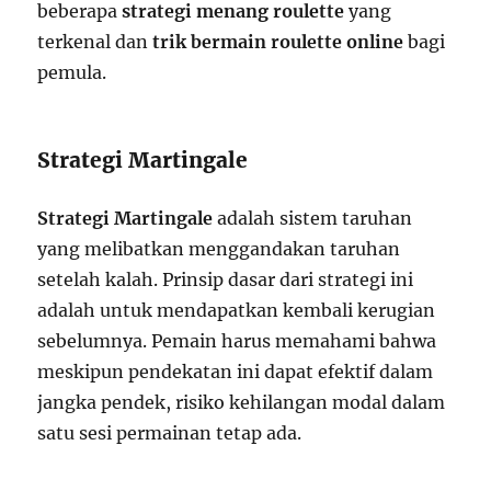
beberapa
strategi menang roulette
yang
terkenal dan
trik bermain roulette online
bagi
pemula.
Strategi Martingale
Strategi Martingale
adalah sistem taruhan
yang melibatkan menggandakan taruhan
setelah kalah. Prinsip dasar dari strategi ini
adalah untuk mendapatkan kembali kerugian
sebelumnya. Pemain harus memahami bahwa
meskipun pendekatan ini dapat efektif dalam
jangka pendek, risiko kehilangan modal dalam
satu sesi permainan tetap ada.