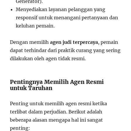
Generator).
Menyediakan layanan pelanggan yang
responsif untuk menangani pertanyaan dan
keluhan pemain.
Dengan memilih
agen judi terpercaya
, pemain
dapat terhindar dari praktik curang yang sering
dilakukan oleh agen tidak resmi.
Pentingnya Memilih Agen Resmi
untuk Taruhan
Penting untuk memilih agen resmi ketika
terlibat dalam perjudian. Berikut adalah
beberapa alasan mengapa hal ini sangat
penting: