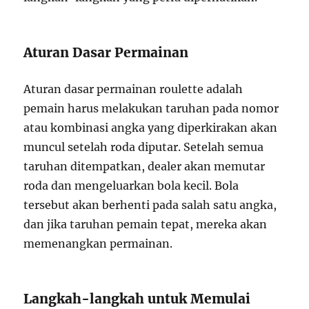
Aturan Dasar Permainan
Aturan dasar permainan roulette adalah
pemain harus melakukan taruhan pada nomor
atau kombinasi angka yang diperkirakan akan
muncul setelah roda diputar. Setelah semua
taruhan ditempatkan, dealer akan memutar
roda dan mengeluarkan bola kecil. Bola
tersebut akan berhenti pada salah satu angka,
dan jika taruhan pemain tepat, mereka akan
memenangkan permainan.
Langkah-langkah untuk Memulai