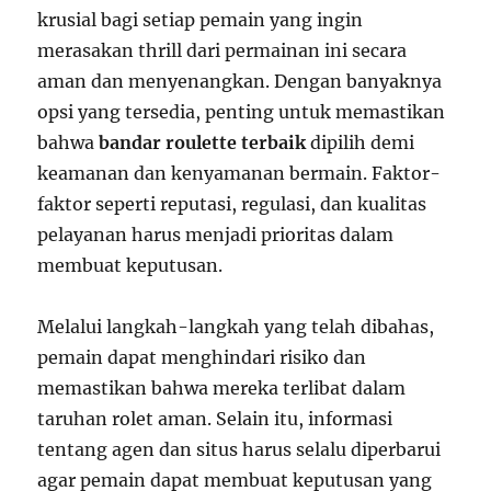
krusial bagi setiap pemain yang ingin
merasakan thrill dari permainan ini secara
aman dan menyenangkan. Dengan banyaknya
opsi yang tersedia, penting untuk memastikan
bahwa
bandar roulette terbaik
dipilih demi
keamanan dan kenyamanan bermain. Faktor-
faktor seperti reputasi, regulasi, dan kualitas
pelayanan harus menjadi prioritas dalam
membuat keputusan.
Melalui langkah-langkah yang telah dibahas,
pemain dapat menghindari risiko dan
memastikan bahwa mereka terlibat dalam
taruhan rolet aman. Selain itu, informasi
tentang agen dan situs harus selalu diperbarui
agar pemain dapat membuat keputusan yang