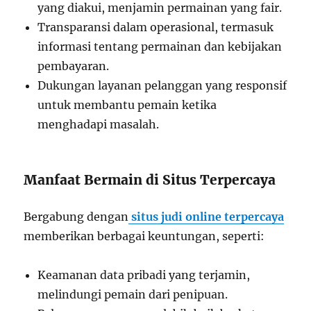
yang diakui, menjamin permainan yang fair.
Transparansi dalam operasional, termasuk
informasi tentang permainan dan kebijakan
pembayaran.
Dukungan layanan pelanggan yang responsif
untuk membantu pemain ketika
menghadapi masalah.
Manfaat Bermain di Situs Terpercaya
Bergabung dengan
situs judi online terpercaya
memberikan berbagai keuntungan, seperti:
Keamanan data pribadi yang terjamin,
melindungi pemain dari penipuan.