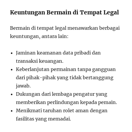
Keuntungan Bermain di Tempat Legal
Bermain di tempat legal menawarkan berbagai
keuntungan, antara lain:
Jaminan keamanan data pribadi dan
transaksi keuangan.
Keberlanjutan permainan tanpa gangguan
dari pihak-pihak yang tidak bertanggung
jawab.
Dukungan dari lembaga pengatur yang
memberikan perlindungan kepada pemain.
Menikmati taruhan rolet aman dengan
fasilitas yang memadai.