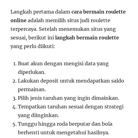
Langkah pertama dalam
cara bermain roulette
online
adalah memilih situs judi roulette
terpercaya. Setelah menemukan situs yang
sesuai, berikut ini
langkah bermain roulette
yang perlu diikuti:
Buat akun dengan mengisi data yang
diperlukan.
Lakukan deposit untuk mendapatkan saldo
permainan.
Pilih jenis taruhan yang ingin dimainkan.
Tempatkan taruhan sesuai dengan strategi
yang diinginkan.
Tunggu hingga roda berputar dan bola
berhenti untuk mengetahui hasilnya.