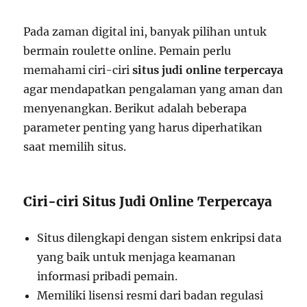
Pada zaman digital ini, banyak pilihan untuk
bermain roulette online. Pemain perlu
memahami ciri-ciri
situs judi online terpercaya
agar mendapatkan pengalaman yang aman dan
menyenangkan. Berikut adalah beberapa
parameter penting yang harus diperhatikan
saat memilih situs.
Ciri-ciri Situs Judi Online Terpercaya
Situs dilengkapi dengan sistem enkripsi data
yang baik untuk menjaga keamanan
informasi pribadi pemain.
Memiliki lisensi resmi dari badan regulasi