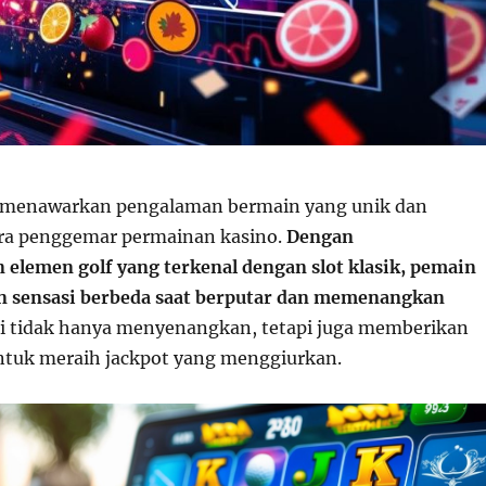
A menawarkan pengalaman bermain yang unik dan
ara penggemar permainan kasino.
Dengan
lemen golf yang terkenal dengan slot klasik, pemain
n sensasi berbeda saat berputar dan memenangkan
i tidak hanya menyenangkan, tetapi juga memberikan
ntuk meraih jackpot yang menggiurkan.