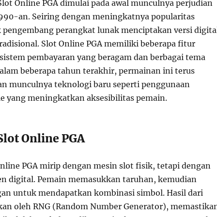
ot Online PGA dimulai pada awal munculnya perjudian
 1990-an. Seiring dengan meningkatnya popularitas
k pengembang perangkat lunak menciptakan versi digita
tradisional. Slot Online PGA memiliki beberapa fitur
ti sistem pembayaran yang beragam dan berbagai tema
alam beberapa tahun terakhir, permainan ini terus
an munculnya teknologi baru seperti penggunaan
e yang meningkatkan aksesibilitas pemain.
Slot Online PGA
Online PGA mirip dengan mesin slot fisik, tetapi dengan
n digital. Pemain memasukkan taruhan, kemudian
n untuk mendapatkan kombinasi simbol. Hasil dari
ukan oleh RNG (Random Number Generator), memastika