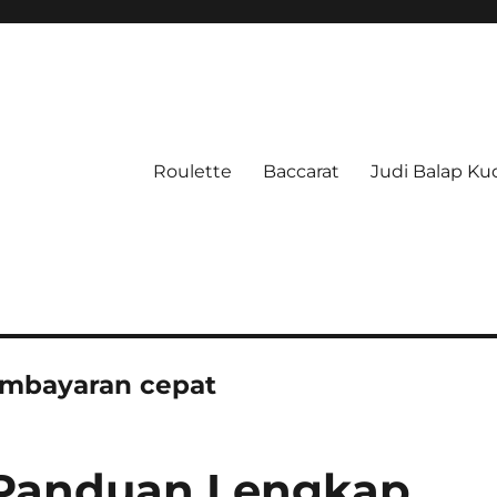
Roulette
Baccarat
Judi Balap Ku
pembayaran cepat
: Panduan Lengkap