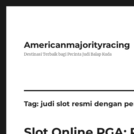
Americanmajorityracing
Destinasi Terbaik bagi Pecinta Judi Balap Kuda
Tag:
judi slot resmi dengan 
Slot Online PGA