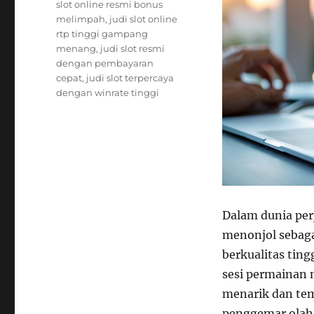
slot online resmi bonus
melimpah
,
judi slot online
rtp tinggi gampang
menang
,
judi slot resmi
dengan pembayaran
cepat
,
judi slot terpercaya
dengan winrate tinggi
Dalam dunia per
menonjol sebaga
berkualitas tin
sesi permainan 
menarik dan tem
penggemar olahr