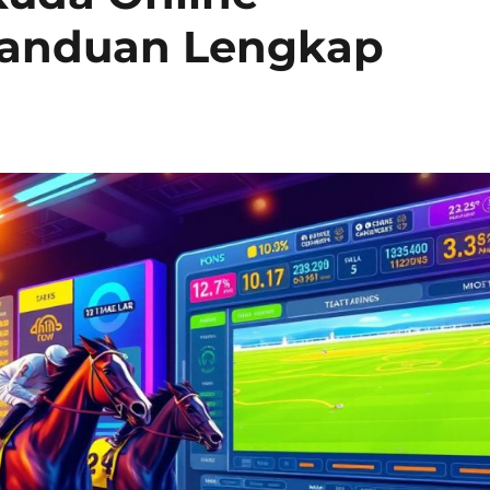
Panduan Lengkap