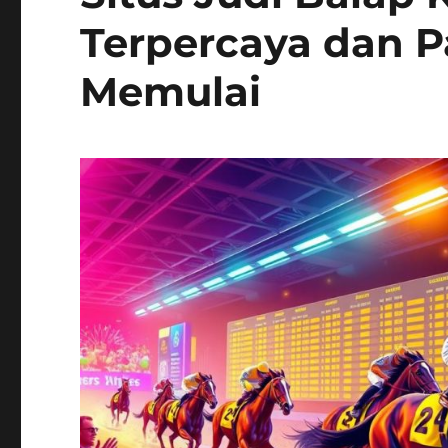
Terpercaya dan 
Memulai