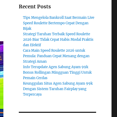
Recent Posts
Tips Mengelola Bankroll Saat Bermain Live
Speed Roulette Bertempo Cepat Dengan
Bijak
Strategi Taruhan Terbaik Speed Roulette
2026 Biar Tidak Cepat Habis Modal Praktis
dan Efektif
Cara Main Speed Roulette 2026 untuk
Pemula: Panduan Cepat Menang dengan
Strategi Aman
Info Terupdate Agen Sabung Ayam 99k
Bonus Rollingan Mingguan Tinggi Untuk
Pemain Cerdas
Keunggulan Situs Agen Sabung Ayam 99k
Dengan Sistem Taruhan Fairplay yang
Terpercaya