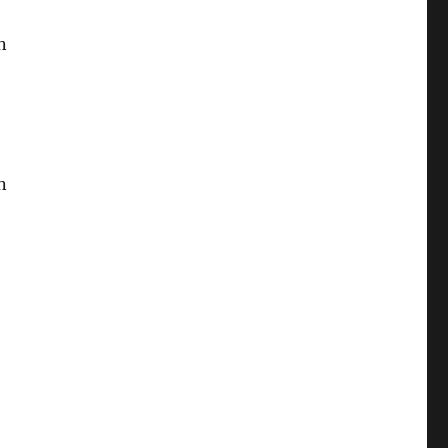
n
n
n