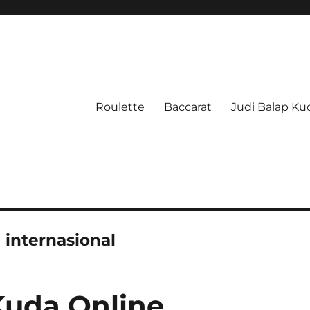
Roulette
Baccarat
Judi Balap Ku
 internasional
Kuda Online