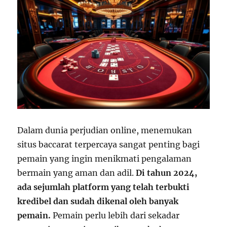
Dalam dunia perjudian online, menemukan
situs baccarat terpercaya sangat penting bagi
pemain yang ingin menikmati pengalaman
bermain yang aman dan adil.
Di tahun 2024,
ada sejumlah platform yang telah terbukti
kredibel dan sudah dikenal oleh banyak
pemain.
Pemain perlu lebih dari sekadar