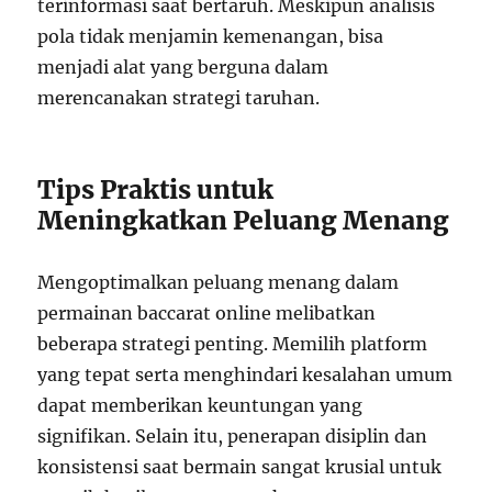
terinformasi saat bertaruh. Meskipun analisis
pola tidak menjamin kemenangan, bisa
menjadi alat yang berguna dalam
merencanakan strategi taruhan.
Tips Praktis untuk
Meningkatkan Peluang Menang
Mengoptimalkan peluang menang dalam
permainan baccarat online melibatkan
beberapa strategi penting. Memilih platform
yang tepat serta menghindari kesalahan umum
dapat memberikan keuntungan yang
signifikan. Selain itu, penerapan disiplin dan
konsistensi saat bermain sangat krusial untuk