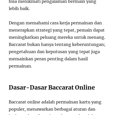
bisa menikmati pengalaman bermain yang
lebih baik.
Dengan memahami cara kerja permainan dan
menerapkan strategi yang tepat, pemain dapat
meningkatkan peluang mereka untuk menang.
Baccarat bukan hanya tentang keberuntungan;
pengetahuan dan keputusan yang tepat juga
memainkan peran penting dalam hasil
permainan.
Dasar-Dasar Baccarat Online
Baccarat online adalah permainan kartu yang
populer, menawarkan berbagai aturan dan