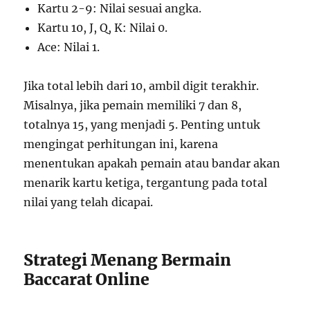
Kartu 2-9: Nilai sesuai angka.
Kartu 10, J, Q, K: Nilai 0.
Ace: Nilai 1.
Jika total lebih dari 10, ambil digit terakhir.
Misalnya, jika pemain memiliki 7 dan 8,
totalnya 15, yang menjadi 5. Penting untuk
mengingat perhitungan ini, karena
menentukan apakah pemain atau bandar akan
menarik kartu ketiga, tergantung pada total
nilai yang telah dicapai.
Strategi Menang Bermain
Baccarat Online