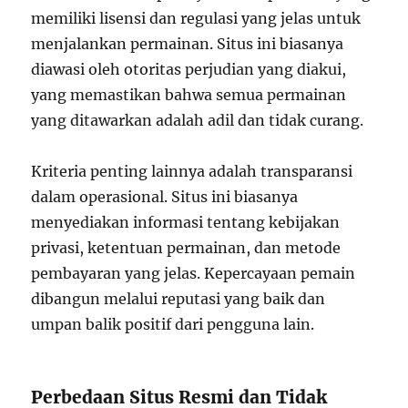
memiliki lisensi dan regulasi yang jelas untuk
menjalankan permainan. Situs ini biasanya
diawasi oleh otoritas perjudian yang diakui,
yang memastikan bahwa semua permainan
yang ditawarkan adalah adil dan tidak curang.
Kriteria penting lainnya adalah transparansi
dalam operasional. Situs ini biasanya
menyediakan informasi tentang kebijakan
privasi, ketentuan permainan, dan metode
pembayaran yang jelas. Kepercayaan pemain
dibangun melalui reputasi yang baik dan
umpan balik positif dari pengguna lain.
Perbedaan Situs Resmi dan Tidak