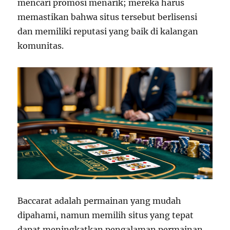
mencari promosi menarik; mereka harus
memastikan bahwa situs tersebut berlisensi
dan memiliki reputasi yang baik di kalangan
komunitas.
Baccarat adalah permainan yang mudah
dipahami, namun memilih situs yang tepat
dapat meningkatkan pengalaman permainan