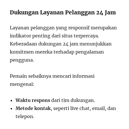
Dukungan Layanan Pelanggan 24 Jam
Layanan pelanggan yang responsif merupakan
indikator penting dari situs terpercaya.
Keberadaan dukungan 24 jam menunjukkan
komitmen mereka terhadap pengalaman
pengguna.
Pemain sebaiknya mencari informasi
mengenai:
Waktu respons
dari tim dukungan.
Metode kontak
, seperti live chat, email, dan
telepon.