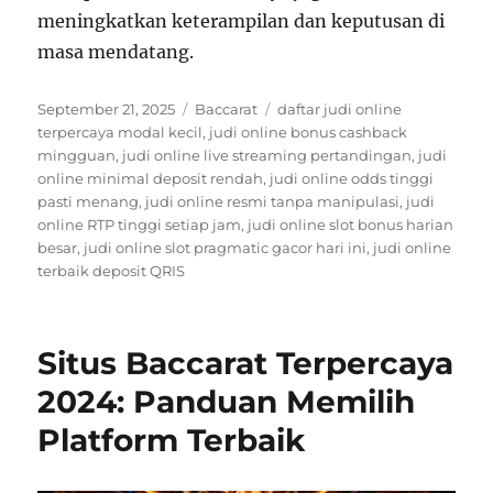
meningkatkan keterampilan dan keputusan di
masa mendatang.
P
C
T
September 21, 2025
Baccarat
daftar judi online
o
a
a
terpercaya modal kecil
,
judi online bonus cashback
s
t
g
mingguan
,
judi online live streaming pertandingan
,
judi
t
e
s
online minimal deposit rendah
,
judi online odds tinggi
e
g
pasti menang
,
judi online resmi tanpa manipulasi
,
judi
d
o
online RTP tinggi setiap jam
,
judi online slot bonus harian
o
r
besar
,
judi online slot pragmatic gacor hari ini
,
judi online
n
i
terbaik deposit QRIS
e
s
Situs Baccarat Terpercaya
2024: Panduan Memilih
Platform Terbaik