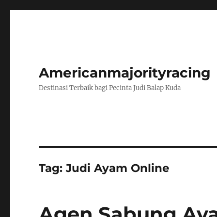
Americanmajorityracing
Destinasi Terbaik bagi Pecinta Judi Balap Kuda
Tag:
Judi Ayam Online
Agen Sabung Aya