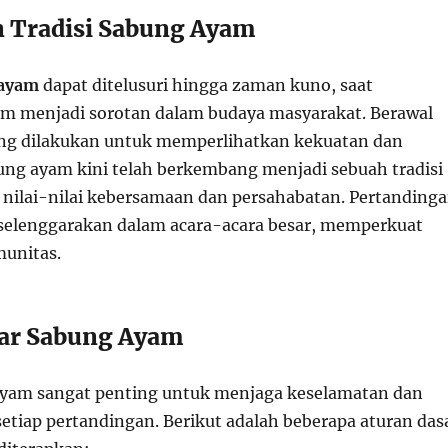
n Tradisi Sabung Ayam
 ayam
dapat ditelusuri hingga zaman kuno, saat
m menjadi sorotan dalam budaya masyarakat. Berawal
ang dilakukan untuk memperlihatkan kekuatan dan
ung ayam kini telah berkembang menjadi sebuah tradisi
nilai-nilai kebersamaan dan persahabatan. Pertanding
 diselenggarakan dalam acara-acara besar, memperkuat
munitas.
sar Sabung Ayam
ayam sangat penting untuk menjaga keselamatan dan
setiap pertandingan. Berikut adalah beberapa aturan das