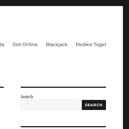
da
Slot Online
Blackjack
Pediksi Togel
Search
SEARCH