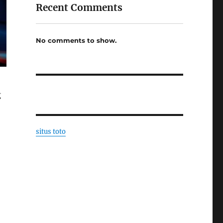
Recent Comments
No comments to show.
g
,
situs toto