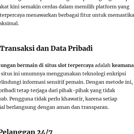
kat kini semakin cerdas dalam memilih platform yang
 terpercaya menawarkan berbagai fitur untuk memastik
aksimal.
ransaksi dan Data Pribadi
ungan bermain di situs slot terpercaya
adalah
keamana
s-situs ini umumnya menggunakan teknologi enkripsi
elindungi informasi sensitif pemain. Dengan metode ini,
ibadi tetap terjaga dari pihak-pihak yang tidak
ab. Pengguna tidak perlu khawatir, karena setiap
sial berlangsung dengan aman dan transparan.
Pelanggan 24/7