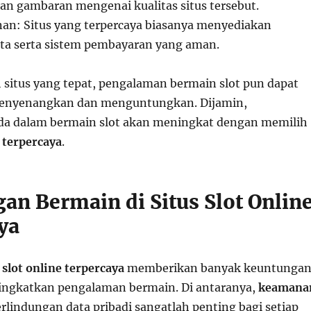
n gambaran mengenai kualitas situs tersebut.
n: Situs yang terpercaya biasanya menyediakan
ta serta sistem pembayaran yang aman.
situs yang tepat, pengalaman bermain slot pun dapat
menyenangkan dan menguntungkan. Dijamin,
da dalam bermain slot akan meningkat dengan memilih
e terpercaya
.
an Bermain di Situs Slot Onlin
ya
 slot online terpercaya
memberikan banyak keuntunga
ingkatkan pengalaman bermain. Di antaranya,
keamana
rlindungan data pribadi sangatlah penting bagi setiap