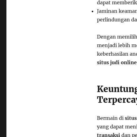
dapat memberika
Jaminan keamana
perlindungan da
Dengan memilih 
menjadi lebih 
keberhasilan an
situs judi onlin
Keuntung
Terperca
Bermain di
situs
yang dapat men
transaksi
dan pe