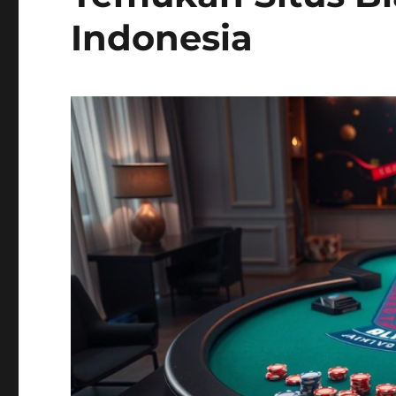
Indonesia