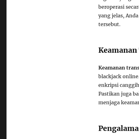
beroperasi seca
yang jelas, Anda
tersebut.
Keamanan T
Keamanan trans
blackjack onlin
enkripsi canggi
Pastikan juga ba
menjaga keamana
Pengalama