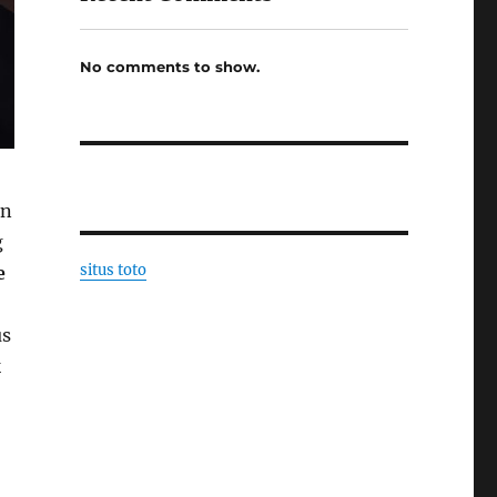
No comments to show.
an
g
situs toto
e
us
k