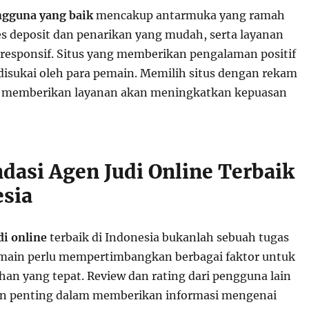
gguna yang baik
mencakup antarmuka yang ramah
s deposit dan penarikan yang mudah, serta layanan
responsif. Situs yang memberikan pengalaman positif
 disukai oleh para pemain. Memilih situs dengan rekam
am memberikan layanan akan meningkatkan kepuasan
asi Agen Judi Online Terbaik
esia
di online
terbaik di Indonesia bukanlah sebuah tugas
main perlu mempertimbangkan berbagai faktor untuk
han yang tepat. Review dan rating dari pengguna lain
an penting dalam memberikan informasi mengenai