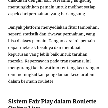
dilakukan dengan adil. Streaming langsung
memungkinkan pemain untuk melihat setiap
aspek dari permainan yang berlangsung.
Banyak platform menyediakan fitur tambahan,
seperti statistik dan riwayat permainan, yang
bisa diakses pemain. Dengan cara ini, pemain
dapat melacak hasilnya dan membuat
keputusan yang lebih baik untuk taruhan
mereka. Kepercayaan pada transparansi ini
mengurangi kekhawatiran tentang kecurangan
dan meningkatkan pengalaman keseluruhan
dalam bermain roulette.
Sistem Fair Play dalam Roulette