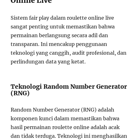
Online Live
Sistem fair play dalam roulette online live
sangat penting untuk memastikan bahwa
permainan berlangsung secara adil dan
transparan. Ini mencakup penggunaan
teknologi yang canggih, audit profesional, dan
perlindungan data yang ketat.
Teknologi Random Number Generator
(RNG)
Random Number Generator (RNG) adalah
komponen kunci dalam memastikan bahwa
hasil permainan roulette online adalah acak
dan tidak terduga. Teknologi ini menghasilkan