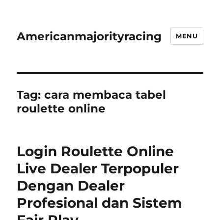
Americanmajorityracing
MENU
Tag:
cara membaca tabel
roulette online
Login Roulette Online
Live Dealer Terpopuler
Dengan Dealer
Profesional dan Sistem