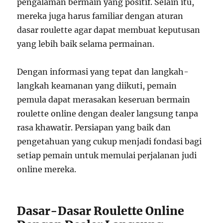
pengalaman bermain yang positif. Selain itu,
mereka juga harus familiar dengan aturan
dasar roulette agar dapat membuat keputusan
yang lebih baik selama permainan.
Dengan informasi yang tepat dan langkah-
langkah keamanan yang diikuti, pemain
pemula dapat merasakan keseruan bermain
roulette online dengan dealer langsung tanpa
rasa khawatir. Persiapan yang baik dan
pengetahuan yang cukup menjadi fondasi bagi
setiap pemain untuk memulai perjalanan judi
online mereka.
Dasar-Dasar Roulette Online