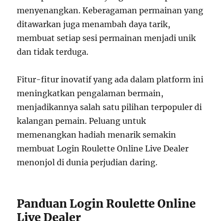
menyenangkan. Keberagaman permainan yang
ditawarkan juga menambah daya tarik,
membuat setiap sesi permainan menjadi unik
dan tidak terduga.
Fitur-fitur inovatif yang ada dalam platform ini
meningkatkan pengalaman bermain,
menjadikannya salah satu pilihan terpopuler di
kalangan pemain. Peluang untuk
memenangkan hadiah menarik semakin
membuat Login Roulette Online Live Dealer
menonjol di dunia perjudian daring.
Panduan Login Roulette Online
Live Dealer