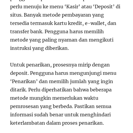
perlu menuju ke menu ‘Kasir’ atau ‘Deposit’ di
situs. Banyak metode pembayaran yang
tersedia termasuk kartu kredit, e-wallet, dan
transfer bank. Pengguna harus memilih
metode yang paling nyaman dan mengikuti
instruksi yang diberikan.
Untuk penarikan, prosesnya mirip dengan
deposit. Pengguna harus mengunjungi menu
‘Penarikan’ dan memilih jumlah yang ingin
ditarik. Perlu diperhatikan bahwa beberapa
metode mungkin memerlukan waktu
pemrosesan yang berbeda. Pastikan semua
informasi sudah benar untuk menghindari
keterlambatan dalam proses penarikan.