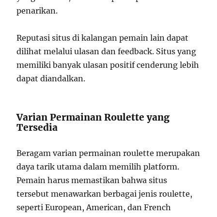
penarikan.
Reputasi situs di kalangan pemain lain dapat
dilihat melalui ulasan dan feedback. Situs yang
memiliki banyak ulasan positif cenderung lebih
dapat diandalkan.
Varian Permainan Roulette yang
Tersedia
Beragam varian permainan roulette merupakan
daya tarik utama dalam memilih platform.
Pemain harus memastikan bahwa situs
tersebut menawarkan berbagai jenis roulette,
seperti European, American, dan French