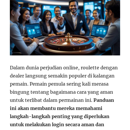
Dalam dunia perjudian online, roulette dengan
dealer langsung semakin populer di kalangan
pemain. Pemain pemula sering kali merasa
bingung tentang bagaimana cara yang aman
untuk terlibat dalam permainan ini.
Panduan
ini akan membantu mereka memahami
langkah-langkah penting yang diperlukan
untuk melakukan login secara aman dan