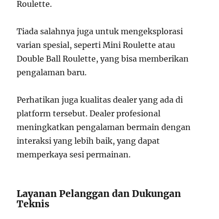
Roulette.
Tiada salahnya juga untuk mengeksplorasi
varian spesial, seperti Mini Roulette atau
Double Ball Roulette, yang bisa memberikan
pengalaman baru.
Perhatikan juga kualitas dealer yang ada di
platform tersebut. Dealer profesional
meningkatkan pengalaman bermain dengan
interaksi yang lebih baik, yang dapat
memperkaya sesi permainan.
Layanan Pelanggan dan Dukungan
Teknis