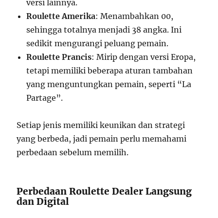
versi lainnya.
Roulette Amerika
: Menambahkan 00,
sehingga totalnya menjadi 38 angka. Ini
sedikit mengurangi peluang pemain.
Roulette Prancis
: Mirip dengan versi Eropa,
tetapi memiliki beberapa aturan tambahan
yang menguntungkan pemain, seperti “La
Partage”.
Setiap jenis memiliki keunikan dan strategi
yang berbeda, jadi pemain perlu memahami
perbedaan sebelum memilih.
Perbedaan Roulette Dealer Langsung
dan Digital