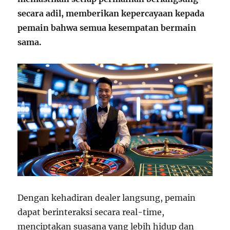
secara adil, memberikan kepercayaan kepada
pemain bahwa semua kesempatan bermain
sama.
Dengan kehadiran dealer langsung, pemain
dapat berinteraksi secara real-time,
menciptakan suasana yang lebih hidup dan