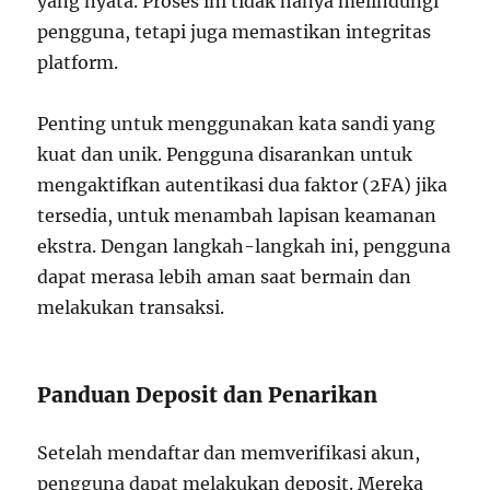
yang nyata. Proses ini tidak hanya melindungi
pengguna, tetapi juga memastikan integritas
platform.
Penting untuk menggunakan kata sandi yang
kuat dan unik. Pengguna disarankan untuk
mengaktifkan autentikasi dua faktor (2FA) jika
tersedia, untuk menambah lapisan keamanan
ekstra. Dengan langkah-langkah ini, pengguna
dapat merasa lebih aman saat bermain dan
melakukan transaksi.
Panduan Deposit dan Penarikan
Setelah mendaftar dan memverifikasi akun,
pengguna dapat melakukan deposit. Mereka