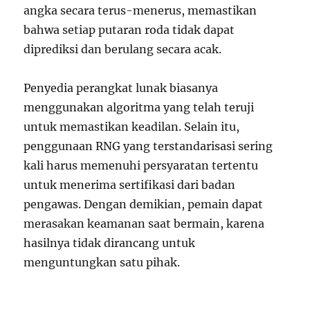
angka secara terus-menerus, memastikan
bahwa setiap putaran roda tidak dapat
diprediksi dan berulang secara acak.
Penyedia perangkat lunak biasanya
menggunakan algoritma yang telah teruji
untuk memastikan keadilan. Selain itu,
penggunaan RNG yang terstandarisasi sering
kali harus memenuhi persyaratan tertentu
untuk menerima sertifikasi dari badan
pengawas. Dengan demikian, pemain dapat
merasakan keamanan saat bermain, karena
hasilnya tidak dirancang untuk
menguntungkan satu pihak.