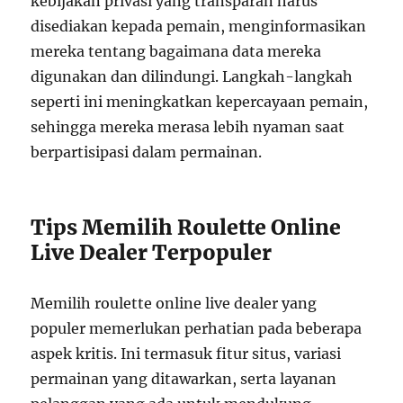
kebijakan privasi yang transparan harus
disediakan kepada pemain, menginformasikan
mereka tentang bagaimana data mereka
digunakan dan dilindungi. Langkah-langkah
seperti ini meningkatkan kepercayaan pemain,
sehingga mereka merasa lebih nyaman saat
berpartisipasi dalam permainan.
Tips Memilih Roulette Online
Live Dealer Terpopuler
Memilih roulette online live dealer yang
populer memerlukan perhatian pada beberapa
aspek kritis. Ini termasuk fitur situs, variasi
permainan yang ditawarkan, serta layanan