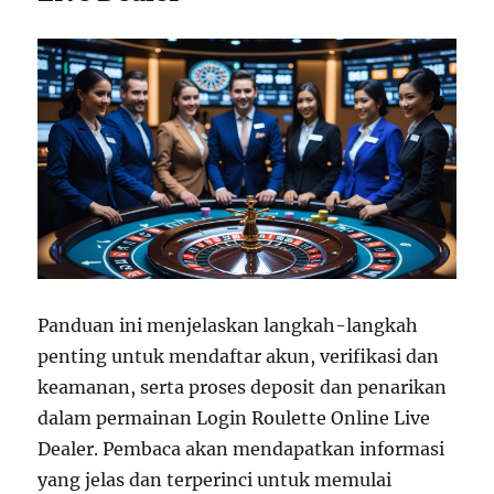
Panduan ini menjelaskan langkah-langkah
penting untuk mendaftar akun, verifikasi dan
keamanan, serta proses deposit dan penarikan
dalam permainan Login Roulette Online Live
Dealer. Pembaca akan mendapatkan informasi
yang jelas dan terperinci untuk memulai