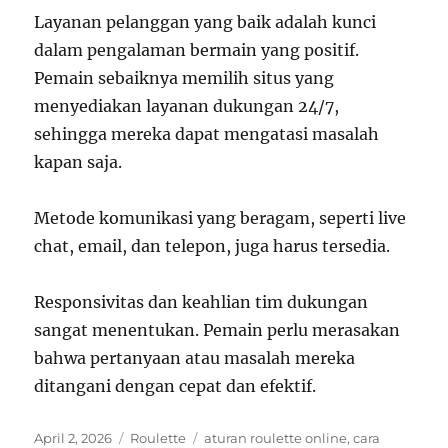
Layanan pelanggan yang baik adalah kunci
dalam pengalaman bermain yang positif.
Pemain sebaiknya memilih situs yang
menyediakan layanan dukungan 24/7,
sehingga mereka dapat mengatasi masalah
kapan saja.
Metode komunikasi yang beragam, seperti live
chat, email, dan telepon, juga harus tersedia.
Responsivitas dan keahlian tim dukungan
sangat menentukan. Pemain perlu merasakan
bahwa pertanyaan atau masalah mereka
ditangani dengan cepat dan efektif.
P
C
T
April 2, 2026
Roulette
aturan roulette online
,
cara