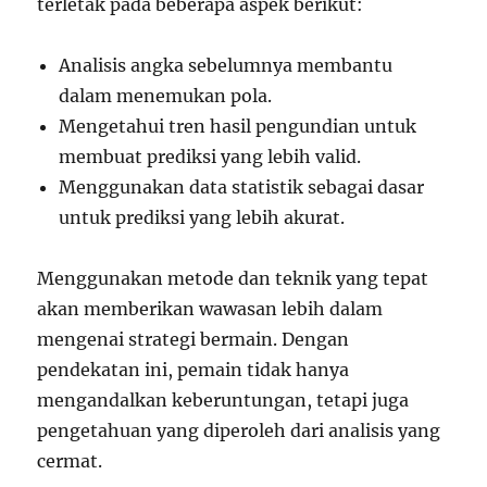
terletak pada beberapa aspek berikut:
Analisis angka sebelumnya membantu
dalam menemukan pola.
Mengetahui tren hasil pengundian untuk
membuat prediksi yang lebih valid.
Menggunakan data statistik sebagai dasar
untuk prediksi yang lebih akurat.
Menggunakan metode dan teknik yang tepat
akan memberikan wawasan lebih dalam
mengenai strategi bermain. Dengan
pendekatan ini, pemain tidak hanya
mengandalkan keberuntungan, tetapi juga
pengetahuan yang diperoleh dari analisis yang
cermat.