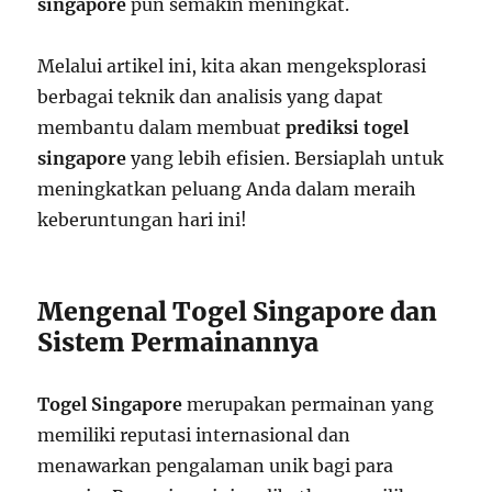
singapore
pun semakin meningkat.
Melalui artikel ini, kita akan mengeksplorasi
berbagai teknik dan analisis yang dapat
membantu dalam membuat
prediksi togel
singapore
yang lebih efisien. Bersiaplah untuk
meningkatkan peluang Anda dalam meraih
keberuntungan hari ini!
Mengenal Togel Singapore dan
Sistem Permainannya
Togel Singapore
merupakan permainan yang
memiliki reputasi internasional dan
menawarkan pengalaman unik bagi para