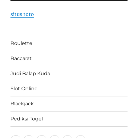
situs toto
Roulette
Baccarat
Judi Balap Kuda
Slot Online
Blackjack
Pediksi Togel