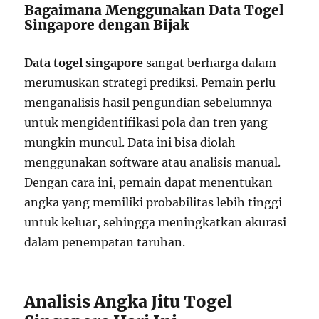
Bagaimana Menggunakan Data Togel
Singapore dengan Bijak
Data togel singapore
sangat berharga dalam
merumuskan strategi prediksi. Pemain perlu
menganalisis hasil pengundian sebelumnya
untuk mengidentifikasi pola dan tren yang
mungkin muncul. Data ini bisa diolah
menggunakan software atau analisis manual.
Dengan cara ini, pemain dapat menentukan
angka yang memiliki probabilitas lebih tinggi
untuk keluar, sehingga meningkatkan akurasi
dalam penempatan taruhan.
Analisis Angka Jitu Togel