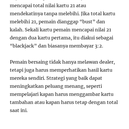
mencapai total nilai kartu 21 atau
mendekatinya tanpa melebihi. Jika total kartu
melebihi 21, pemain dianggap “bust” dan
kalah. Sekali kartu pemain mencapai nilai 21
dengan dua kartu pertama, itu diakui sebagai
“blackjack” dan biasanya membayar 3:2.
Pemain bersaing tidak hanya melawan dealer,
tetapi juga harus memperhatikan hasil kartu
mereka sendiri. Strategi yang baik dapat
meningkatkan peluang menang, seperti
mempelajari kapan harus menggambar kartu
tambahan atau kapan harus tetap dengan total
saat ini.