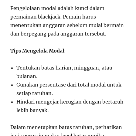
Pengelolaan modal adalah kunci dalam
permainan blackjack. Pemain harus
menentukan anggaran sebelum mulai bermain
dan berpegang pada anggaran tersebut.
Tips Mengelola Modal
:
Tentukan batas harian, mingguan, atau
bulanan.
Gunakan persentase dari total modal untuk
setiap taruhan.
Hindari mengejar kerugian dengan bertaruh
lebih banyak.
Dalam menetapkan batas taruhan, perhatikan
jenis permainan dan level keterampilan.