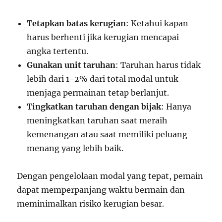
Tetapkan batas kerugian
: Ketahui kapan
harus berhenti jika kerugian mencapai
angka tertentu.
Gunakan unit taruhan
: Taruhan harus tidak
lebih dari 1-2% dari total modal untuk
menjaga permainan tetap berlanjut.
Tingkatkan taruhan dengan bijak
: Hanya
meningkatkan taruhan saat meraih
kemenangan atau saat memiliki peluang
menang yang lebih baik.
Dengan pengelolaan modal yang tepat, pemain
dapat memperpanjang waktu bermain dan
meminimalkan risiko kerugian besar.