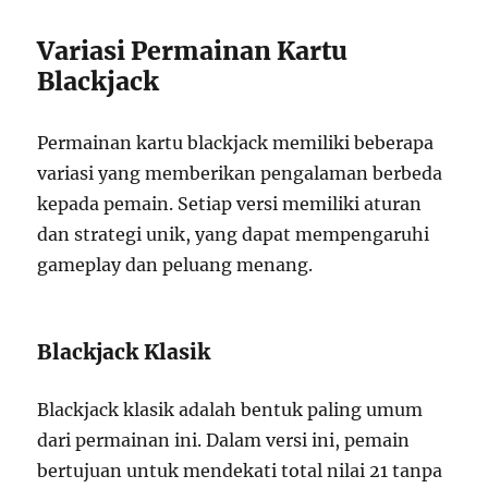
Variasi Permainan Kartu
Blackjack
Permainan kartu blackjack memiliki beberapa
variasi yang memberikan pengalaman berbeda
kepada pemain. Setiap versi memiliki aturan
dan strategi unik, yang dapat mempengaruhi
gameplay dan peluang menang.
Blackjack Klasik
Blackjack klasik adalah bentuk paling umum
dari permainan ini. Dalam versi ini, pemain
bertujuan untuk mendekati total nilai 21 tanpa