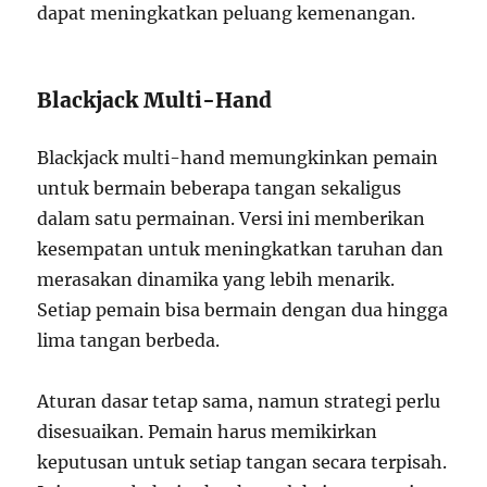
dapat meningkatkan peluang kemenangan.
Blackjack Multi-Hand
Blackjack multi-hand memungkinkan pemain
untuk bermain beberapa tangan sekaligus
dalam satu permainan. Versi ini memberikan
kesempatan untuk meningkatkan taruhan dan
merasakan dinamika yang lebih menarik.
Setiap pemain bisa bermain dengan dua hingga
lima tangan berbeda.
Aturan dasar tetap sama, namun strategi perlu
disesuaikan. Pemain harus memikirkan
keputusan untuk setiap tangan secara terpisah.