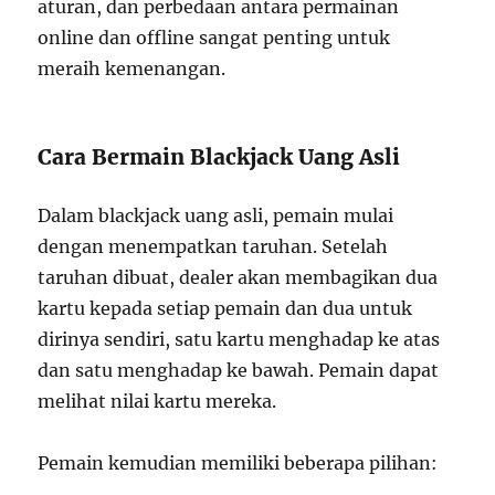
aturan, dan perbedaan antara permainan
online dan offline sangat penting untuk
meraih kemenangan.
Cara Bermain Blackjack Uang Asli
Dalam blackjack uang asli, pemain mulai
dengan menempatkan taruhan. Setelah
taruhan dibuat, dealer akan membagikan dua
kartu kepada setiap pemain dan dua untuk
dirinya sendiri, satu kartu menghadap ke atas
dan satu menghadap ke bawah. Pemain dapat
melihat nilai kartu mereka.
Pemain kemudian memiliki beberapa pilihan: