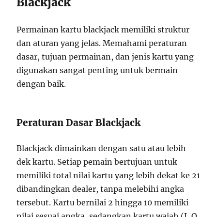
Blackjack
Permainan kartu blackjack memiliki struktur
dan aturan yang jelas. Memahami peraturan
dasar, tujuan permainan, dan jenis kartu yang
digunakan sangat penting untuk bermain
dengan baik.
Peraturan Dasar Blackjack
Blackjack dimainkan dengan satu atau lebih
dek kartu. Setiap pemain bertujuan untuk
memiliki total nilai kartu yang lebih dekat ke 21
dibandingkan dealer, tanpa melebihi angka
tersebut. Kartu bernilai 2 hingga 10 memiliki
nilai sesuai angka, sedangkan kartu wajah (J, Q,