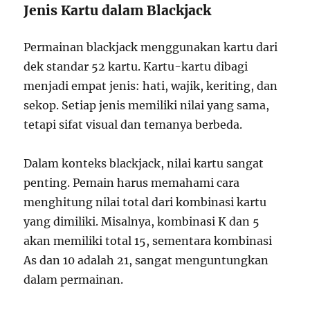
Jenis Kartu dalam Blackjack
Permainan blackjack menggunakan kartu dari
dek standar 52 kartu. Kartu-kartu dibagi
menjadi empat jenis: hati, wajik, keriting, dan
sekop. Setiap jenis memiliki nilai yang sama,
tetapi sifat visual dan temanya berbeda.
Dalam konteks blackjack, nilai kartu sangat
penting. Pemain harus memahami cara
menghitung nilai total dari kombinasi kartu
yang dimiliki. Misalnya, kombinasi K dan 5
akan memiliki total 15, sementara kombinasi
As dan 10 adalah 21, sangat menguntungkan
dalam permainan.