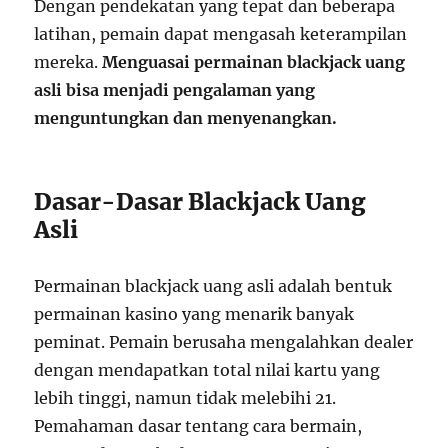
Dengan pendekatan yang tepat dan beberapa
latihan, pemain dapat mengasah keterampilan
mereka.
Menguasai permainan blackjack uang
asli bisa menjadi pengalaman yang
menguntungkan dan menyenangkan.
Dasar-Dasar Blackjack Uang
Asli
Permainan blackjack uang asli adalah bentuk
permainan kasino yang menarik banyak
peminat. Pemain berusaha mengalahkan dealer
dengan mendapatkan total nilai kartu yang
lebih tinggi, namun tidak melebihi 21.
Pemahaman dasar tentang cara bermain,