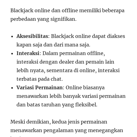
Blackjack online dan offline memiliki beberapa
perbedaan yang signifikan.
Aksesibilitas
: Blackjack online dapat diakses
kapan saja dan dari mana saja.
Interaksi
: Dalam permainan offline,
interaksi dengan dealer dan pemain lain
lebih nyata, sementara di online, interaksi
terbatas pada chat.
Variasi Permainan
: Online biasanya
menawarkan lebih banyak variasi permainan
dan batas taruhan yang fleksibel.
Meski demikian, kedua jenis permainan
menawarkan pengalaman yang menegangkan