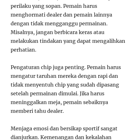
perilaku yang sopan. Pemain harus
menghormati dealer dan pemain lainnya
dengan tidak mengganggu permainan.
Misalnya, jangan berbicara keras atau
melakukan tindakan yang dapat mengalihkan
perhatian.
Pengaturan chip juga penting. Pemain harus
mengatur taruhan mereka dengan rapi dan
tidak menyentuh chip yang sudah dipasang
setelah permainan dimulai. Jika harus
meninggalkan meja, pemain sebaiknya
memberi tahu dealer.
Menjaga emosi dan bersikap sportif sangat
dianjurkan. Kemenangan dan kekalahan