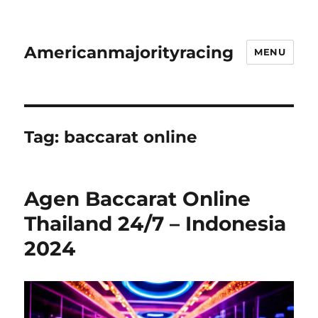
Americanmajorityracing
MENU
Tag:
baccarat online
Agen Baccarat Online
Thailand 24/7 – Indonesia
2024