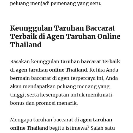
peluang menjadi pemenang yang seru.
Keunggulan Taruhan Baccarat
Terbaik di Agen Taruhan Online
Thailand
Rasakan keunggulan
taruhan baccarat terbaik
di
agen taruhan online Thailand
. Ketika Anda
bermain baccarat di agen terpercaya ini, Anda
akan mendapatkan peluang menang yang
tinggi, serta kesempatan untuk menikmati
bonus dan promosi menarik.
Mengapa taruhan baccarat di
agen taruhan
online Thailand
begitu istimewa? Salah satu