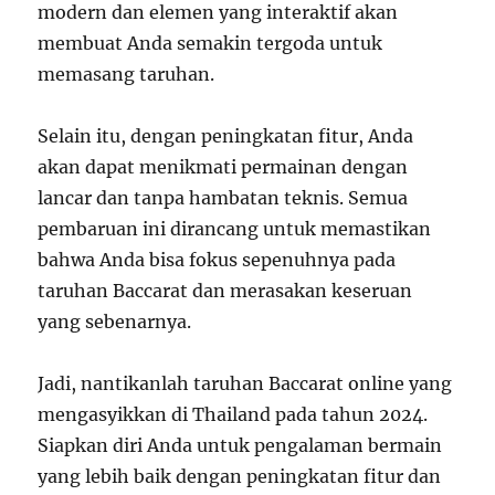
modern dan elemen yang interaktif akan
membuat Anda semakin tergoda untuk
memasang taruhan.
Selain itu, dengan peningkatan fitur, Anda
akan dapat menikmati permainan dengan
lancar dan tanpa hambatan teknis. Semua
pembaruan ini dirancang untuk memastikan
bahwa Anda bisa fokus sepenuhnya pada
taruhan Baccarat dan merasakan keseruan
yang sebenarnya.
Jadi, nantikanlah taruhan Baccarat online yang
mengasyikkan di Thailand pada tahun 2024.
Siapkan diri Anda untuk pengalaman bermain
yang lebih baik dengan peningkatan fitur dan