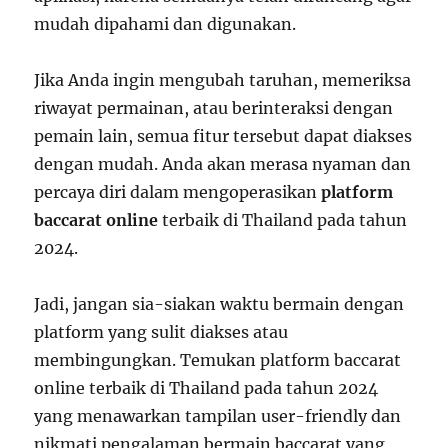
mudah dipahami dan digunakan.
Jika Anda ingin mengubah taruhan, memeriksa
riwayat permainan, atau berinteraksi dengan
pemain lain, semua fitur tersebut dapat diakses
dengan mudah. Anda akan merasa nyaman dan
percaya diri dalam mengoperasikan
platform
baccarat online
terbaik di Thailand pada tahun
2024.
Jadi, jangan sia-siakan waktu bermain dengan
platform yang sulit diakses atau
membingungkan. Temukan platform baccarat
online terbaik di Thailand pada tahun 2024
yang menawarkan tampilan user-friendly dan
nikmati pengalaman bermain baccarat yang