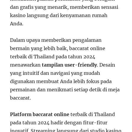
dan grafis yang menarik, memberikan sensasi
kasino langsung dari kenyamanan rumah
Anda.
Dalam upaya memberikan pengalaman
bermain yang lebih baik, baccarat online
terbaik di Thailand pada tahun 2024
menawarkan
tampilan user-friendly
. Desain
yang intuitif dan navigasi yang mudah
digunakan membuat Anda lebih fokus pada
permainan dan menikmati setiap detik di meja
baccarat.
Platform baccarat online
terbaik di Thailand
pada tahun 2024 hadir dengan fitur-fitur
inovatif. Streaming langsung dari studio kasino