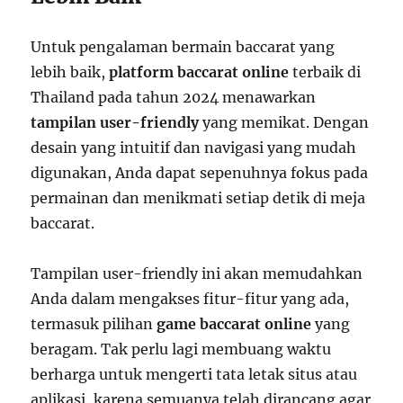
Untuk pengalaman bermain baccarat yang
lebih baik,
platform baccarat online
terbaik di
Thailand pada tahun 2024 menawarkan
tampilan user-friendly
yang memikat. Dengan
desain yang intuitif dan navigasi yang mudah
digunakan, Anda dapat sepenuhnya fokus pada
permainan dan menikmati setiap detik di meja
baccarat.
Tampilan user-friendly ini akan memudahkan
Anda dalam mengakses fitur-fitur yang ada,
termasuk pilihan
game baccarat online
yang
beragam. Tak perlu lagi membuang waktu
berharga untuk mengerti tata letak situs atau
aplikasi, karena semuanya telah dirancang agar