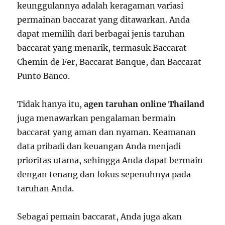
keunggulannya adalah keragaman variasi
permainan baccarat yang ditawarkan. Anda
dapat memilih dari berbagai jenis taruhan
baccarat yang menarik, termasuk Baccarat
Chemin de Fer, Baccarat Banque, dan Baccarat
Punto Banco.
Tidak hanya itu,
agen taruhan online Thailand
juga menawarkan pengalaman bermain
baccarat yang aman dan nyaman. Keamanan
data pribadi dan keuangan Anda menjadi
prioritas utama, sehingga Anda dapat bermain
dengan tenang dan fokus sepenuhnya pada
taruhan Anda.
Sebagai pemain baccarat, Anda juga akan