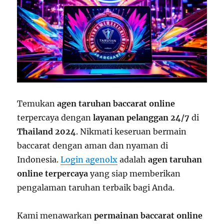
Temukan
agen taruhan baccarat online
terpercaya dengan
layanan pelanggan 24/7
di
Thailand 2024
. Nikmati keseruan bermain
baccarat dengan aman dan nyaman di
Indonesia.
Login agenolx
adalah
agen taruhan
online terpercaya
yang siap memberikan
pengalaman taruhan terbaik bagi Anda.
Kami menawarkan
permainan baccarat online