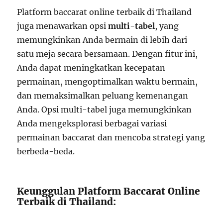
Platform baccarat online terbaik di Thailand
juga menawarkan opsi
multi-tabel
, yang
memungkinkan Anda bermain di lebih dari
satu meja secara bersamaan. Dengan fitur ini,
Anda dapat meningkatkan kecepatan
permainan, mengoptimalkan waktu bermain,
dan memaksimalkan peluang kemenangan
Anda. Opsi multi-tabel juga memungkinkan
Anda mengeksplorasi berbagai variasi
permainan baccarat dan mencoba strategi yang
berbeda-beda.
Keunggulan Platform Baccarat Online
Terbaik di Thailand: