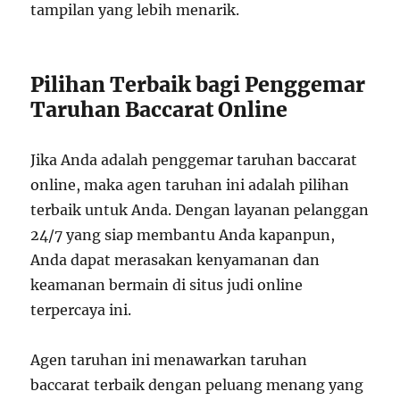
tampilan yang lebih menarik.
Pilihan Terbaik bagi Penggemar
Taruhan Baccarat Online
Jika Anda adalah penggemar taruhan baccarat
online, maka agen taruhan ini adalah pilihan
terbaik untuk Anda. Dengan layanan pelanggan
24/7 yang siap membantu Anda kapanpun,
Anda dapat merasakan kenyamanan dan
keamanan bermain di situs judi online
terpercaya ini.
Agen taruhan ini menawarkan taruhan
baccarat terbaik dengan peluang menang yang