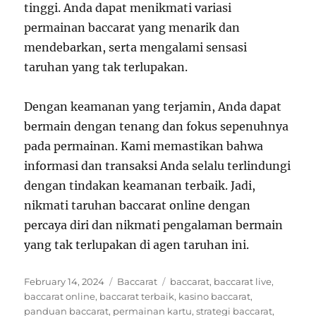
tinggi. Anda dapat menikmati variasi
permainan baccarat yang menarik dan
mendebarkan, serta mengalami sensasi
taruhan yang tak terlupakan.
Dengan keamanan yang terjamin, Anda dapat
bermain dengan tenang dan fokus sepenuhnya
pada permainan. Kami memastikan bahwa
informasi dan transaksi Anda selalu terlindungi
dengan tindakan keamanan terbaik. Jadi,
nikmati taruhan baccarat online dengan
percaya diri dan nikmati pengalaman bermain
yang tak terlupakan di agen taruhan ini.
P
C
T
February 14, 2024
Baccarat
baccarat
,
baccarat live
,
o
a
a
baccarat online
,
baccarat terbaik
,
kasino baccarat
,
s
t
g
panduan baccarat
,
permainan kartu
,
strategi baccarat
,