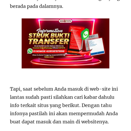
berada pada dalamnya.
Tapi, saat sebelum Anda masuk di web-site ini
lantas sudah pasti silahkan cari kabar dahulu
info terkait situs yang berikut. Dengan tahu
infonya pastilah ini akan mempermudah Anda
buat dapat masuk dan main di websitenya.