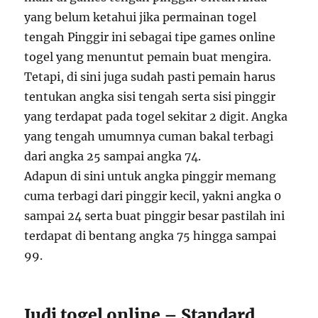
yang belum ketahui jika permainan togel
tengah Pinggir ini sebagai tipe games online
togel yang menuntut pemain buat mengira.
Tetapi, di sini juga sudah pasti pemain harus
tentukan angka sisi tengah serta sisi pinggir
yang terdapat pada togel sekitar 2 digit. Angka
yang tengah umumnya cuman bakal terbagi
dari angka 25 sampai angka 74.
Adapun di sini untuk angka pinggir memang
cuma terbagi dari pinggir kecil, yakni angka 0
sampai 24 serta buat pinggir besar pastilah ini
terdapat di bentang angka 75 hingga sampai
99.
Judi togel online – Standard