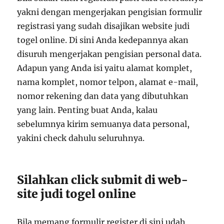
yakni dengan mengerjakan pengisian formulir
registrasi yang sudah disajikan website judi
togel online. Di sini Anda kedepannya akan
disuruh mengerjakan pengisian personal data.
Adapun yang Anda isi yaitu alamat komplet,
nama komplet, nomor telpon, alamat e-mail,
nomor rekening dan data yang dibutuhkan
yang lain. Penting buat Anda, kalau
sebelumnya kirim semuanya data personal,
yakini check dahulu seluruhnya.
Silahkan click submit di web-
site judi togel online
Bila memang formulir register di sini udah