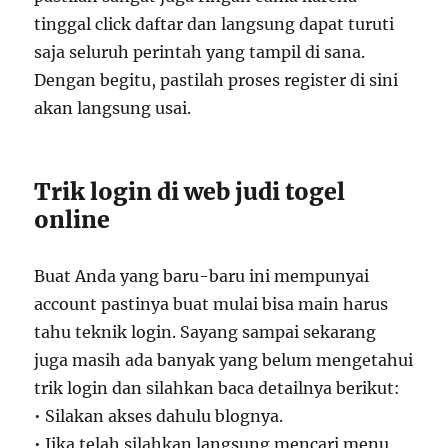
tinggal click daftar dan langsung dapat turuti
saja seluruh perintah yang tampil di sana.
Dengan begitu, pastilah proses register di sini
akan langsung usai.
Trik login di web judi togel
online
Buat Anda yang baru-baru ini mempunyai
account pastinya buat mulai bisa main harus
tahu teknik login. Sayang sampai sekarang
juga masih ada banyak yang belum mengetahui
trik login dan silahkan baca detailnya berikut:
• Silakan akses dahulu blognya.
• Jika telah silahkan langsung mencari menu