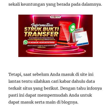
sekali keuntungan yang berada pada dalamnya.
Tetapi, saat sebelum Anda masuk di site ini
lantas tentu silahkan cari kabar dahulu data
terkait situs yang berikut. Dengan tahu infonya
pasti ini dapat mempermudah Anda untuk
dapat masuk serta main di blognya.