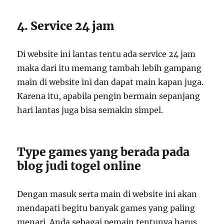
4. Service 24 jam
Di website ini lantas tentu ada service 24 jam
maka dari itu memang tambah lebih gampang
main di website ini dan dapat main kapan juga.
Karena itu, apabila pengin bermain sepanjang
hari lantas juga bisa semakin simpel.
Type games yang berada pada
blog judi togel online
Dengan masuk serta main di website ini akan
mendapati begitu banyak games yang paling
menari. Anda sebagai pemain tentunya harus