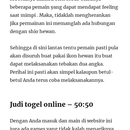
beberapa pemain yang dapat mendapat feeling
saat mimpi . Maka, tidaklah mengherankan
jika permainan ini memanglah ada hubungan
dengan shio hewan.
Sehingga di sini lantas tentu pemain pasti pula
akan disuruh buat pakai ikon hewan itu buat
dapat melaksanakan tebakan dua angka.
Perihal ini pasti akan simpel kalaupun betul-
betul Anda terus coba melaksanakannya.
Judi togel online – 50:50
Dengan Anda masuk dan main di website ini
juga ada games yang tidak kalah menariknya