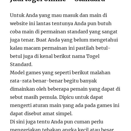
Untuk Anda yang mau masuk dan main di
website ini lantas tentunya Anda pun butuh
coba main di permainan standard yang sangat
juga tenar. Buat Anda yang belum mengetahui
kalau macam permainan ini pastilah betul-
betul juga di kenal berikut nama Togel
Standard.
Model games yang seperti berikut malahan
rata-rata benar-benar begitu banyak
dimainkan oleh beberapa pemain yang dapat di
sebut masih pemula. Dipicu untuk dapat
mengerti aturan main yang ada pada games ini
dapat disebut amat simpel.
Di sini juga tentu Anda pun cuman perlu
mengerjakan tebakan angka kecil atau besar.