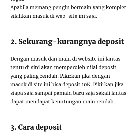
Apabila memang pengin bermain yang komplet
silahkan masuk di web-site ini saja.
2. Sekurang-kurangnya deposit
Dengan masuk dan main di website ini lantas
tentu di sini akan memperoleh nilai deposit
yang paling rendah. Pikirkan jika dengan
masuk di site ini bisa deposit 10K. Pikirkan jika
siapa saja sampai pemain baru saja sekali lantas
dapat mendapat keuntungan main rendah.
3. Cara deposit