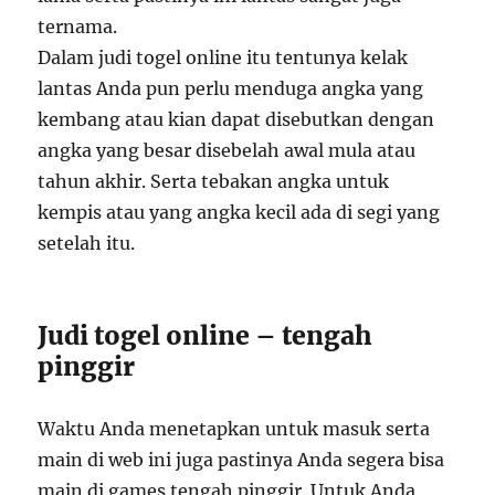
ternama.
Dalam judi togel online itu tentunya kelak
lantas Anda pun perlu menduga angka yang
kembang atau kian dapat disebutkan dengan
angka yang besar disebelah awal mula atau
tahun akhir. Serta tebakan angka untuk
kempis atau yang angka kecil ada di segi yang
setelah itu.
Judi togel online – tengah
pinggir
Waktu Anda menetapkan untuk masuk serta
main di web ini juga pastinya Anda segera bisa
main di games tengah pinggir. Untuk Anda