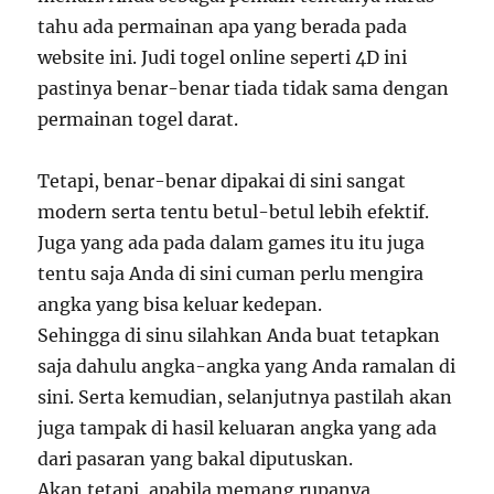
tahu ada permainan apa yang berada pada
website ini. Judi togel online seperti 4D ini
pastinya benar-benar tiada tidak sama dengan
permainan togel darat.
Tetapi, benar-benar dipakai di sini sangat
modern serta tentu betul-betul lebih efektif.
Juga yang ada pada dalam games itu itu juga
tentu saja Anda di sini cuman perlu mengira
angka yang bisa keluar kedepan.
Sehingga di sinu silahkan Anda buat tetapkan
saja dahulu angka-angka yang Anda ramalan di
sini. Serta kemudian, selanjutnya pastilah akan
juga tampak di hasil keluaran angka yang ada
dari pasaran yang bakal diputuskan.
Akan tetapi, apabila memang rupanya