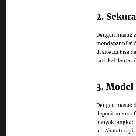
2. Sekur
Dengan masuk ser
mendapat nilai 
di site ini bisa 
satu kali lanta
3. Model
Dengan masuk di
deposit memanfa
banyak langkah 
ini. Akan tetapi