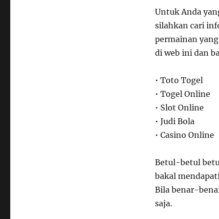
Untuk Anda yang
silahkan cari in
permainan yang 
di web ini dan b
• Toto Togel
• Togel Online
• Slot Online
• Judi Bola
• Casino Online
Betul-betul bet
bakal mendapati
Bila benar-bena
saja.