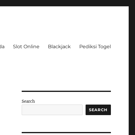
da
Slot Online
Blackjack
Pediksi Togel
Search
SEARCH