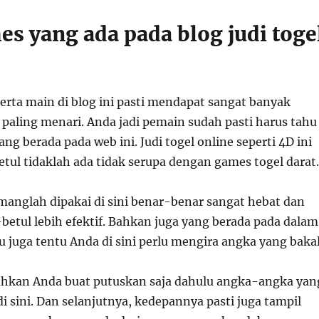
es yang ada pada blog judi toge
rta main di blog ini pasti mendapat sangat banyak
paling menari. Anda jadi pemain sudah pasti harus tahu
ng berada pada web ini. Judi togel online seperti 4D ini
etul tidaklah ada tidak serupa dengan games togel darat.
manglah dipakai di sini benar-benar sangat hebat dan
-betul lebih efektif. Bahkan juga yang berada pada dalam
u juga tentu Anda di sini perlu mengira angka yang baka
lahkan Anda buat putuskan saja dahulu angka-angka yan
i sini. Dan selanjutnya, kedepannya pasti juga tampil