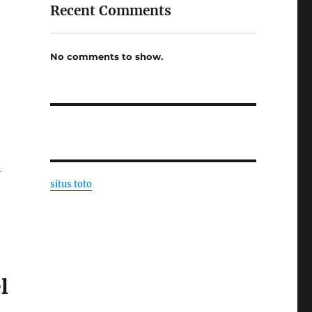
Recent Comments
No comments to show.
i
situs toto
l