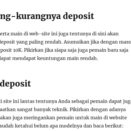
ang-kurangnya deposit
ta main di web-site ini juga tentunya di sini akan
deposit yang paling rendah. Asumsikan jika dengan mas
deposit 10K. Pikirkan jika siapa saja juga pemain baru saja
s dapat mendapat keuntungan main rendah.
 deposit
 site ini lantas tentunya Anda sebagai pemain dapat jug
atkan sangat banyak teknik. Pikirkan dengan adanya
akan juga meringankan pemain untuk main di website
, sudah ketahui belum apa modelnya dan baca berikut: