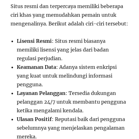
Situs resmi dan terpercaya memiliki beberapa
ciri khas yang memudahkan pemain untuk
mengenalinya. Berikut adalah ciri-ciri tersebut:
Lisensi Resmi
: Situs resmi biasanya
memiliki lisensi yang jelas dari badan
regulasi perjudian.
Keamanan Data
: Adanya sistem enkripsi
yang kuat untuk melindungi informasi
pengguna.
Layanan Pelanggan
: Tersedia dukungan
pelanggan 24/7 untuk membantu pengguna
ketika mengalami kendala.
Ulasan Positif
: Reputasi baik dari pengguna
sebelumnya yang menjelaskan pengalaman
mereka.