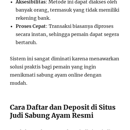
Aksesibilitas
: Metode ini dapat diakses oleh
banyak orang, termasuk yang tidak memiliki
rekening bank.
Proses Cepat
: Transaksi biasanya diproses
secara instan, sehingga pemain dapat segera
bertaruh.
Sistem ini sangat diminati karena menawarkan
solusi praktis bagi pemain yang ingin
menikmati sabung ayam online dengan
mudah.
Cara Daftar dan Deposit di Situs
Judi Sabung Ayam Resmi