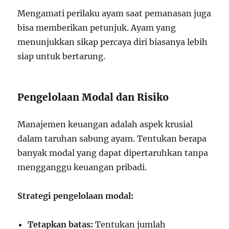
Mengamati perilaku ayam saat pemanasan juga
bisa memberikan petunjuk. Ayam yang
menunjukkan sikap percaya diri biasanya lebih
siap untuk bertarung.
Pengelolaan Modal dan Risiko
Manajemen keuangan adalah aspek krusial
dalam taruhan sabung ayam. Tentukan berapa
banyak modal yang dapat dipertaruhkan tanpa
mengganggu keuangan pribadi.
Strategi pengelolaan modal:
Tetapkan batas:
Tentukan jumlah