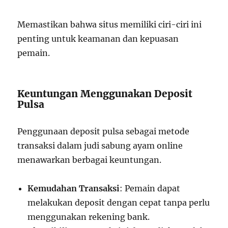
Memastikan bahwa situs memiliki ciri-ciri ini
penting untuk keamanan dan kepuasan
pemain.
Keuntungan Menggunakan Deposit
Pulsa
Penggunaan deposit pulsa sebagai metode
transaksi dalam judi sabung ayam online
menawarkan berbagai keuntungan.
Kemudahan Transaksi
: Pemain dapat
melakukan deposit dengan cepat tanpa perlu
menggunakan rekening bank.