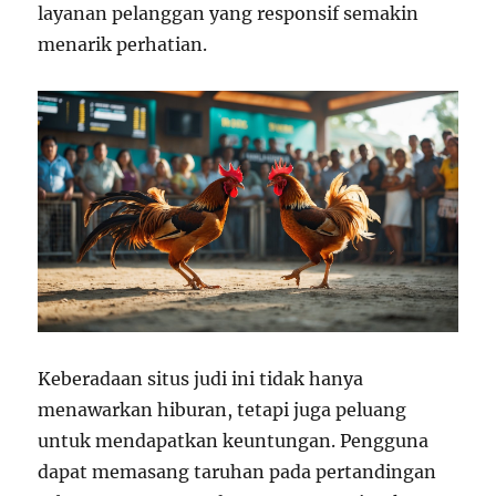
layanan pelanggan yang responsif semakin
menarik perhatian.
Keberadaan situs judi ini tidak hanya
menawarkan hiburan, tetapi juga peluang
untuk mendapatkan keuntungan. Pengguna
dapat memasang taruhan pada pertandingan