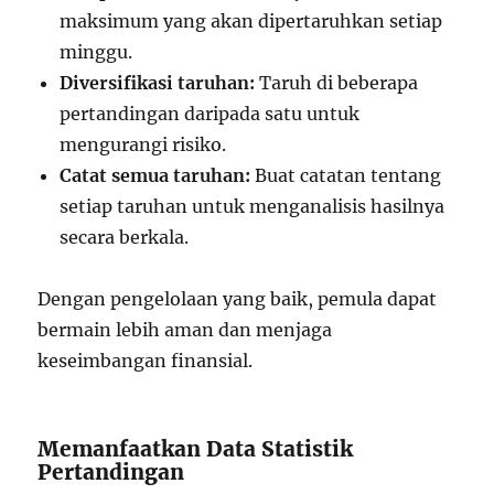
maksimum yang akan dipertaruhkan setiap
minggu.
Diversifikasi taruhan:
Taruh di beberapa
pertandingan daripada satu untuk
mengurangi risiko.
Catat semua taruhan:
Buat catatan tentang
setiap taruhan untuk menganalisis hasilnya
secara berkala.
Dengan pengelolaan yang baik, pemula dapat
bermain lebih aman dan menjaga
keseimbangan finansial.
Memanfaatkan Data Statistik
Pertandingan