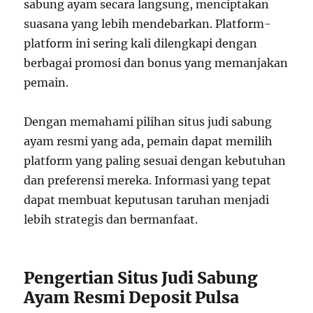
sabung ayam secara langsung, menciptakan
suasana yang lebih mendebarkan. Platform-
platform ini sering kali dilengkapi dengan
berbagai promosi dan bonus yang memanjakan
pemain.
Dengan memahami pilihan situs judi sabung
ayam resmi yang ada, pemain dapat memilih
platform yang paling sesuai dengan kebutuhan
dan preferensi mereka. Informasi yang tepat
dapat membuat keputusan taruhan menjadi
lebih strategis dan bermanfaat.
Pengertian Situs Judi Sabung
Ayam Resmi Deposit Pulsa