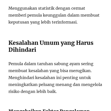
Menggunakan statistik dengan cermat
memberi pemula keunggulan dalam membuat
keputusan yang lebih terinformasi.
Kesalahan Umum yang Harus
Dihindari
Pemula dalam taruhan sabung ayam sering
membuat kesalahan yang bisa merugikan.
Menghindari kesalahan ini penting untuk
meningkatkan peluang menang dan mengelola
risiko dengan lebih baik.