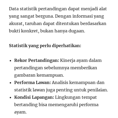
Data statistik pertandingan dapat menjadi alat
yang sangat berguna. Dengan informasi yang
akurat, taruhan dapat ditentukan berdasarkan
bukti konkret, bukan hanya dugaan.
Statistik yang perlu diperhatikan:
Rekor Pertandingan:
Kinerja ayam dalam
pertandingan sebelumnya memberikan
gambaran kemampuan.
Performa Lawan:
Analisis kemampuan dan
statistik lawan juga penting untuk penilaian.
Kondisi Lapangan:
Lingkungan tempat
bertanding bisa memengaruhi performa
ayam.