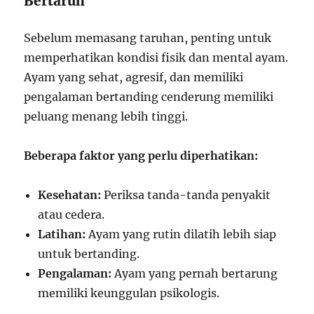
Bertaruh
Sebelum memasang taruhan, penting untuk
memperhatikan kondisi fisik dan mental ayam.
Ayam yang sehat, agresif, dan memiliki
pengalaman bertanding cenderung memiliki
peluang menang lebih tinggi.
Beberapa faktor yang perlu diperhatikan:
Kesehatan:
Periksa tanda-tanda penyakit
atau cedera.
Latihan:
Ayam yang rutin dilatih lebih siap
untuk bertanding.
Pengalaman:
Ayam yang pernah bertarung
memiliki keunggulan psikologis.