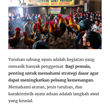
Taruhan sabung ayam adalah kegiatan yang
menarik banyak penggemar.
Bagi pemula,
penting untuk memahami strategi dasar agar
dapat meningkatkan peluang kemenangan.
Memahami aturan, jenis taruhan, dan
karakteristik ayam aduan adalah langkah awal
yang krusial.