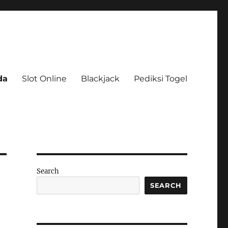
da
Slot Online
Blackjack
Pediksi Togel
Search
SEARCH