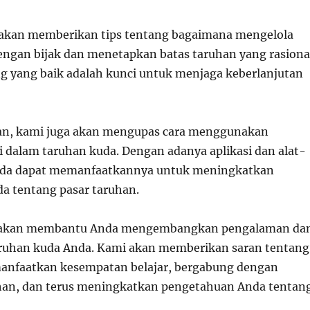
i akan memberikan tips tentang bagaimana mengelola
engan bijak dan menetapkan batas taruhan yang rasiona
g yang baik adalah kunci untuk menjaga keberlanjutan
lan, kami juga akan mengupas cara menggunakan
i dalam taruhan kuda. Dengan adanya aplikasi dan alat-
 Anda dapat memanfaatkannya untuk meningkatkan
 tentang pasar taruhan.
i akan membantu Anda mengembangkan pengalaman da
aruhan kuda Anda. Kami akan memberikan saran tentang
nfaatkan kesempatan belajar, bergabung dengan
han, dan terus meningkatkan pengetahuan Anda tentan