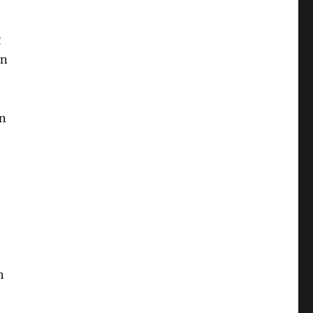
t
an
n
n