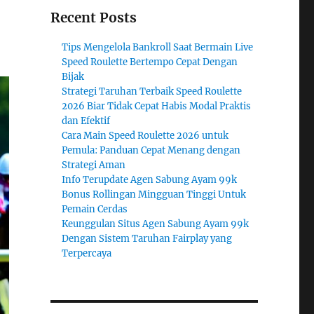
Recent Posts
Tips Mengelola Bankroll Saat Bermain Live
Speed Roulette Bertempo Cepat Dengan
Bijak
Strategi Taruhan Terbaik Speed Roulette
2026 Biar Tidak Cepat Habis Modal Praktis
dan Efektif
Cara Main Speed Roulette 2026 untuk
Pemula: Panduan Cepat Menang dengan
Strategi Aman
Info Terupdate Agen Sabung Ayam 99k
Bonus Rollingan Mingguan Tinggi Untuk
Pemain Cerdas
Keunggulan Situs Agen Sabung Ayam 99k
Dengan Sistem Taruhan Fairplay yang
Terpercaya