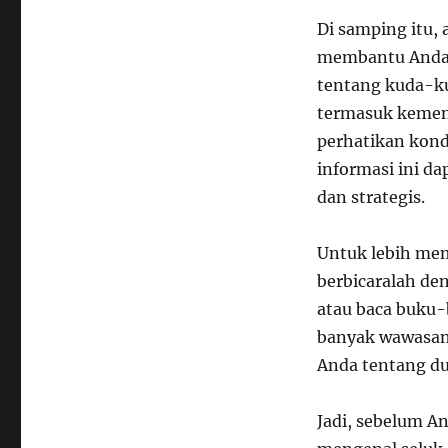
Di samping itu,
membantu Anda 
tentang kuda-ku
termasuk kemena
perhatikan kond
informasi ini d
dan strategis.
Untuk lebih me
berbicaralah den
atau baca buku-b
banyak wawasan
Anda tentang du
Jadi, sebelum A