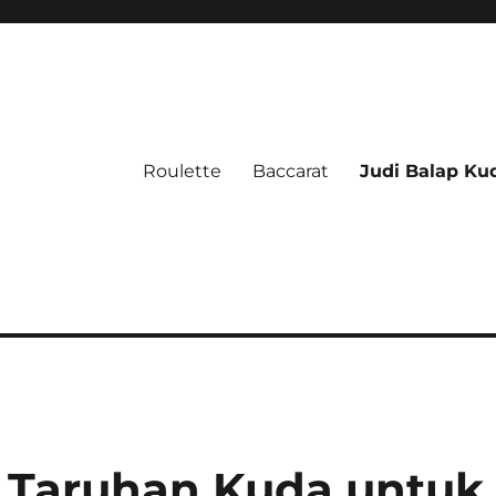
Roulette
Baccarat
Judi Balap Ku
i Taruhan Kuda untuk