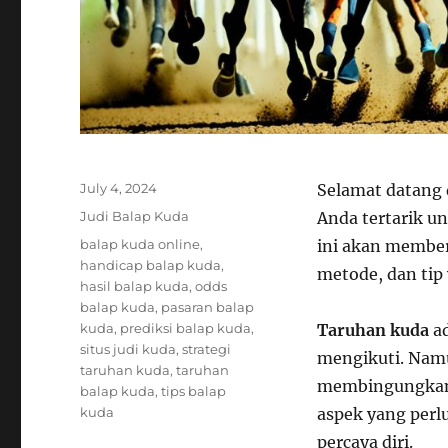
Posted
July 4, 2024
Selamat datang 
on
Categories
Judi Balap Kuda
Anda tertarik 
Tags
balap kuda online
,
ini akan member
handicap balap kuda
,
metode, dan ti
hasil balap kuda
,
odds
balap kuda
,
pasaran balap
kuda
,
prediksi balap kuda
,
Taruhan kuda
ad
situs judi kuda
,
strategi
mengikuti. Namu
taruhan kuda
,
taruhan
membingungkan.
balap kuda
,
tips balap
kuda
aspek yang perl
percaya diri.