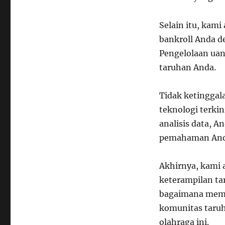
Selain itu, kam
bankroll Anda d
Pengelolaan uan
taruhan Anda.
Tidak ketingga
teknologi terkin
analisis data,
pemahaman Anda
Akhirnya, kam
keterampilan t
bagaimana mema
komunitas taru
olahraga ini.